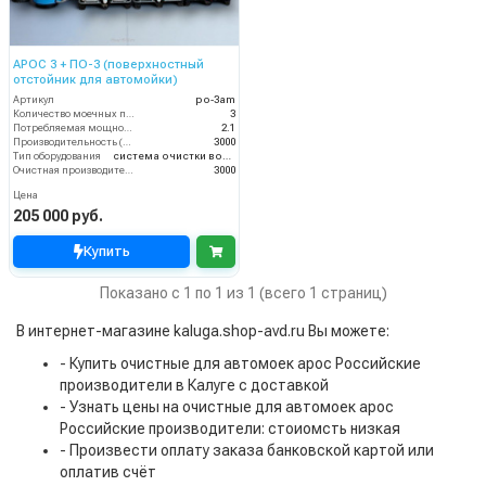
АРОС 3 + ПО-3 (поверхностный
отстойник для автомойки)
Артикул
po-3am
Количество моечных постов (шт)
3
Потребляемая мощность (кВт)
2.1
Производительность (л/ч)
3000
Тип оборудования
система очистки воды
Очистная производительность (л/ч)
3000
Цена
205 000 руб.
Купить
Показано с 1 по 1 из 1 (всего 1 страниц)
В интернет-магазине kaluga.shop-avd.ru Вы можете:
- Купить очистные для автомоек арос Российские
производители в Калуге с доставкой
- Узнать цены на очистные для автомоек арос
Российские производители: стоиомсть низкая
- Произвести оплату заказа банковской картой или
оплатив счёт