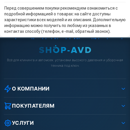
Перед совершением покупки рекомендуем ознакомиться с
подробной информацией о товарах: на сайте доступны
характеристики всех моделей и их описания. Дополнительную
информацию можно получить по любому из указанных в
контактах способу (телефон, e-mail, обратный звонок).
Всё для клининга и автомоек: установки высокого давления и уборочная
техника под ключ.
О КОМПАНИИ
О компании
Реквизиты ООО «Шоп АВД»
ПОКУПАТЕЛЯМ
Защита данных клиента
Как заказать?
Условия соглашения
Оплата
УСЛУГИ
Вакансии
Доставка