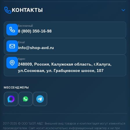
Ремонт АВД
Рассрочка
Гарантия
Сертификаты
КОНТАКТЫ
Статьи
Лизинг
Наши работы
Получить скидку
Отзывы наших клиентов
Бесплатный
Карта сайта
8 (800) 350-16-98
Email
info@shop-avd.ru
Адрес
248009, Россия, Калужская область, г.Калуга,
ул.Сосновая, ул. Грабцевское шоссе, 107
МЕССЕНДЖЕРЫ
2017-2025 © ООО "ШОП АВД". Внешний вид товаров и комплектация могут изменяться
производителем. Сайт носит исключительно информационный характер и ни при