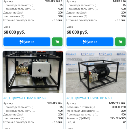
Артикул
T-BM15.20RB
Артикул
T-RR15.20
Производительность (л/мин)
15
Производительность (л/мин)
15
Производительность (л/ч)
900
Производительность (л/ч)
900
Давление (бар)
200
Давление (бар)
200
Напряжение (В)
380
Напряжение (В)
380
Страна-производитель
Россия
Страна-производитель
Россия
Цена
Цена
68 000 руб.
68 000 руб.
Купить
Купить
АВД Тритон Т 15/200 ВР 5.5
АВД Тритон H 15/200 BP 5.5 T
Артикул
T-BM15.20N
Артикул
T-NMT15.20R
Производительность (л/мин)
15
Источник питания (~/В/Гц)
380-400/50
Производительность (л/ч)
900
Максимальное давление (бар)
220
Давление (бар)
200
Производительность (л/ч)
900
Напряжение (В)
380
Размеры (ДхШхВ)
590х405х375
Страна-производитель
Россия
Вес, кг
42
Цена
Цена