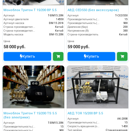
Моноблок Тритон T 15/200 BP 5.5
АВД CED550 (Без аксессуаров)
Артикул
T-BM15.20N
Артикул
T-CED550
Артикул двигателя
14550
Производительность (л/мин)
15
Артикул насоса
BM 15.20 N
Производительность (л/ч)
900
Страна-производитель двигателя
Китай
Давление (бар)
200
Страна-производитель насоса
Китай
Напряжение (В)
380
Модель насоса
BM-15.20N
Страна-производитель
Китай
Цена
Цена
58 000 руб.
59 000 руб.
Купить
Купить
Моноблок Тритон T 15/200 TS 5.5
АВД TOR 15/200 BP 5.5
(без электрики)
Артикул
AK-2890
Производительность (л/мин)
15
Артикул
T-BM15.20N
Скорость вращения (об/мин)
1450
Производительность (л/мин)
15
Тип мойки
Стационарная
Производительность (л/ч)
900