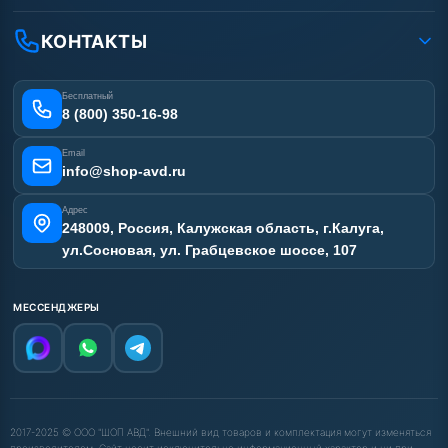
Доставка
Ремонт АВД
Рассрочка
Гарантия
Сертификаты
КОНТАКТЫ
Статьи
Лизинг
Наши работы
Получить скидку
Отзывы наших клиентов
Бесплатный
Карта сайта
8 (800) 350-16-98
Email
info@shop-avd.ru
Адрес
248009, Россия, Калужская область, г.Калуга,
ул.Сосновая, ул. Грабцевское шоссе, 107
МЕССЕНДЖЕРЫ
2017-2025 © ООО "ШОП АВД". Внешний вид товаров и комплектация могут изменяться
производителем. Сайт носит исключительно информационный характер и ни при