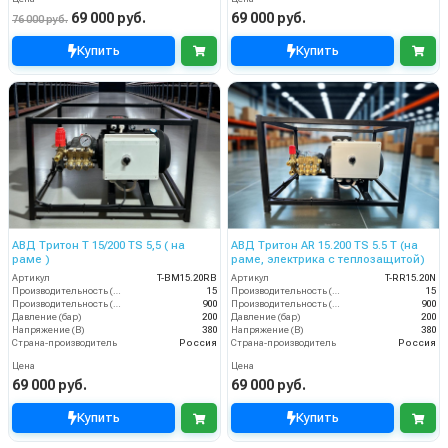
69 000 руб.
69 000 руб.
76 000 руб.
Купить
Купить
АВД Тритон Т 15/200 TS 5,5 ( на
АВД Тритон AR 15.200 TS 5.5 Т (на
раме )
раме, электрика с теплозащитой)
Артикул
T-BM15.20RB
Артикул
T-RR15.20N
Производительность (л/мин)
15
Производительность (л/мин)
15
Производительность (л/ч)
900
Производительность (л/ч)
900
Давление (бар)
200
Давление (бар)
200
Напряжение (В)
380
Напряжение (В)
380
Страна-производитель
Россия
Страна-производитель
Россия
Цена
Цена
69 000 руб.
69 000 руб.
Купить
Купить