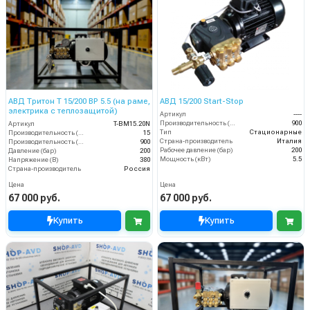
АВД Тритон T 15/200 ВР 5.5 (на раме,
АВД 15/200 Start-Stop
электрика с теплозащитой)
Артикул
----
Производительность (л/ч)
900
Артикул
T-BM15.20N
Тип
Стационарные
Производительность (л/мин)
15
Страна-производитель
Италия
Производительность (л/ч)
900
Рабочее давление (бар)
200
Давление (бар)
200
Мощность (кВт)
5.5
Напряжение (В)
380
Страна-производитель
Россия
Цена
Цена
67 000 руб.
67 000 руб.
Купить
Купить