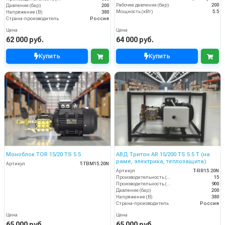
Рабочее давление (бар)
200
Давление (бар)
200
Мощность (кВт)
5.5
Напряжение (В)
380
Страна-производитель
Россия
Цена
Цена
62 000 руб.
64 000 руб.
Купить
Купить
Моноблок TOR 15/20 TS 5.5
АВД Тритон AR 15/200 TS 5.5 T (на
раме, электрика, теплозащита)
Артикул
T-TBM15.20N
Артикул
T-RR15.20N
Производительность (л/мин)
15
Производительность (л/ч)
900
Давление (бар)
200
Напряжение (В)
380
Страна-производитель
Россия
Цена
Цена
65 000 руб.
65 000 руб.