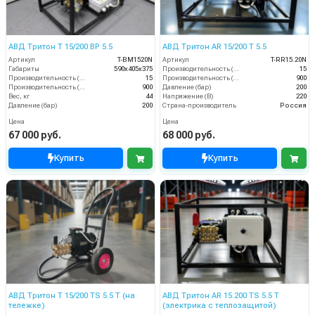
АВД Тритон T 15/200 BP 5.5
АВД Тритон AR 15/200 T 5.5
Артикул
T-BM1520N
Артикул
T-RR15.20N
Габариты
590х405х375
Производительность (л/мин)
15
Производительность (л/мин)
15
Производительность (л/ч)
900
Производительность (л/ч)
900
Давление (бар)
200
Вес, кг
44
Напряжение (В)
220
Давление (бар)
200
Страна-производитель
Россия
Цена
Цена
67 000 руб.
68 000 руб.
Купить
Купить
АВД Тритон Т 15/200 TS 5.5 T (на
АВД Тритон AR 15.200 TS 5.5 Т
тележке)
(электрика с теплозащитой)