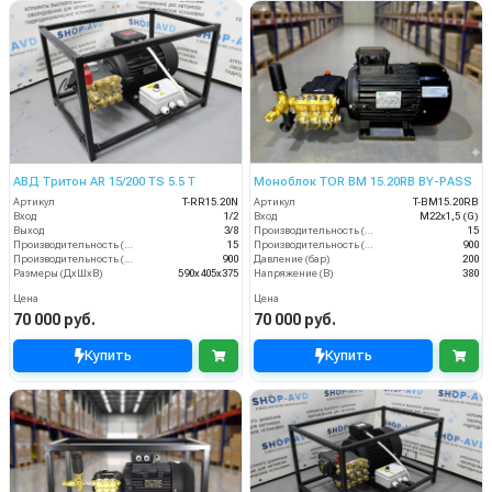
АВД Тритон AR 15/200 TS 5.5 T
Моноблок TOR BM 15.20RB BY-PASS
Артикул
T-RR15.20N
Артикул
T-BM15.20RB
Вход
1/2
Вход
M22х1,5 (G)
Выход
3/8
Производительность (л/мин)
15
Производительность (л/мин)
15
Производительность (л/ч)
900
Производительность (л/ч)
900
Давление (бар)
200
Размеры (ДхШхВ)
590х405х375
Напряжение (В)
380
Цена
Цена
70 000 руб.
70 000 руб.
Купить
Купить