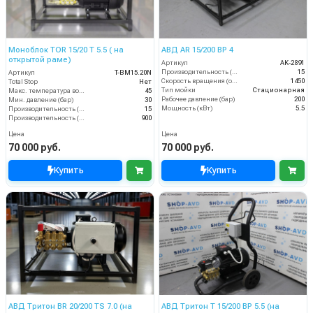
Моноблок TOR 15/20 T 5.5 ( на
АВД AR 15/200 BP 4
открытой раме)
Артикул
AK-2891
Производительность (л/мин)
15
Артикул
T-BM15.20N
Скорость вращения (об/мин)
1450
Total Stop
Нет
Тип мойки
Стационарная
Макс. температура воды (°C)
45
Рабочее давление (бар)
200
Мин. давление (бар)
30
Мощность (кВт)
5.5
Производительность (л/мин)
15
Производительность (л/ч)
900
Цена
Цена
70 000 руб.
70 000 руб.
Купить
Купить
АВД Тритон BR 20/200 TS 7.0 (на
АВД Тритон T 15/200 BP 5.5 (на