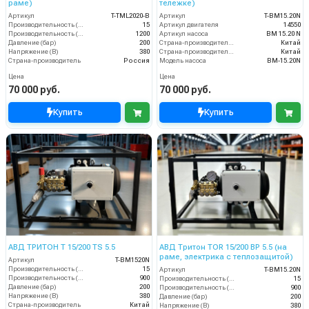
раме)
тележке)
Артикул
T-TML2020-B
Артикул
T-BM15.20N
Производительность (л/мин)
15
Артикул двигателя
14550
Производительность (л/ч)
1200
Артикул насоса
BM 15.20 N
Давление (бар)
200
Страна-производитель двигателя
Китай
Напряжение (В)
380
Страна-производитель насоса
Китай
Страна-производитель
Россия
Модель насоса
BM-15.20N
Цена
Цена
70 000 руб.
70 000 руб.
Купить
Купить
АВД ТРИТОН T 15/200 TS 5.5
АВД Тритон TOR 15/200 ВР 5.5 (на
раме, электрика с теплозащитой)
Артикул
T-BM1520N
Производительность (л/мин)
15
Артикул
T-BM15.20N
Производительность (л/ч)
900
Производительность (л/мин)
15
Давление (бар)
200
Производительность (л/ч)
900
Напряжение (В)
380
Давление (бар)
200
Страна-производитель
Китай
Напряжение (В)
380