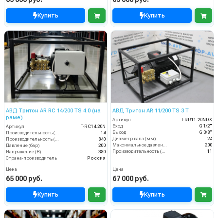
Купить
Купить
АВД Тритон AR RC 14/200 TS 4.0 (на
АВД Тритон AR 11/200 TS 3 T
раме)
Артикул
T-RR11.20NDX
Вход
G 1/2"
Артикул
T-RС14.20N
Выход
G 3/8"
Производительность (л/мин)
14
Диаметр вала (мм)
24
Производительность (л/ч)
840
Максимальное давление (бар)
200
Давление (бар)
200
Производительность (л/мин)
11
Напряжение (В)
380
Страна-производитель
Россия
Цена
Цена
65 000 руб.
67 000 руб.
Купить
Купить