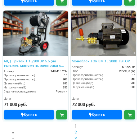
Купить
Купить
АВД Тритон Т 15/200 BР 5.5 (на
Моноблок TOR BM 15.20RB TSTOP
тележке, манометр, электрика с
Артикул
S-1520-05
теплозащитой)
Вход
M22х1,5 (G)
Артикул
Т-BM15.20N
Производительность (л/мин)
15
Производительность (л/мин)
15
Производительность (л/ч)
900
Производительность (л/ч)
900
Давление (бар)
200
Давление (бар)
200
Напряжение (В)
380
Напряжение (В)
380
Страна-производитель
Россия
Цена
Цена
71 000 руб.
72 000 руб.
Купить
Купить
1
2
3