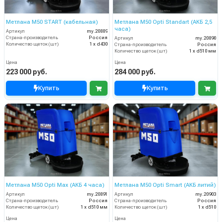
Метлана М50 START (кабельная)
Метлана М50 Opti Standart (АКБ 2,5
часа)
Артикул
my.20889
Страна-производитель
Россия
Артикул
my.20890
Количество щеток (шт)
1 х d430
Страна-производитель
Россия
Количество щеток (шт)
1 х d510 мм
Цена
Цена
223 000 руб.
284 000 руб.
Купить
Купить
Метлана М50 Opti Max (АКБ 4 часа)
Метлана М50 Opti Smart (АКБ литий)
Артикул
my.20891
Артикул
my.20903
Страна-производитель
Россия
Страна-производитель
Россия
Количество щеток (шт)
1 х d510 мм
Количество щеток (шт)
1 х d510
Цена
Цена