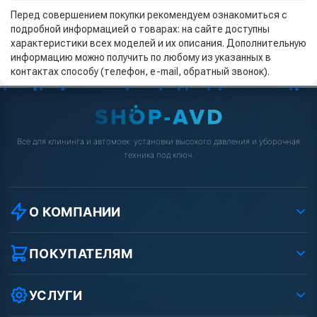
Перед совершением покупки рекомендуем ознакомиться с
подробной информацией о товарах: на сайте доступны
характеристики всех моделей и их описания. Дополнительную
информацию можно получить по любому из указанных в
контактах способу (телефон, e-mail, обратный звонок).
Всё для клининга и автомоек: установки высокого давления и уборочная
техника под ключ.
О КОМПАНИИ
О компании
Реквизиты ООО «Шоп АВД»
ПОКУПАТЕЛЯМ
Защита данных клиента
Как заказать?
Условия соглашения
Оплата
УСЛУГИ
Вакансии
Доставка
Ремонт АВД