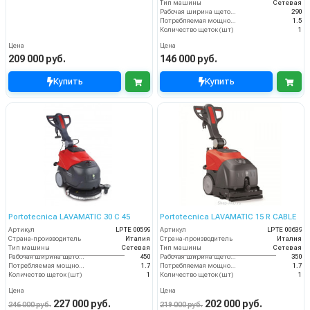
Тип машины
Сетевая
Рабочая ширина щеток (мм)
290
Потребляемая мощность (кВт)
1.5
Количество щеток (шт)
1
Цена
Цена
209 000 руб.
146 000 руб.
Купить
Купить
Portotecnica LAVAMATIC 30 C 45
Portotecnica LAVAMATIC 15 R CABLE
Артикул
LPTЕ 00599
Артикул
LPTE 00639
Страна-производитель
Италия
Страна-производитель
Италия
Тип машины
Сетевая
Тип машины
Сетевая
Рабочая ширина щеток (мм)
450
Рабочая ширина щеток (мм)
350
Потребляемая мощность (кВт)
1.7
Потребляемая мощность (кВт)
1.7
Количество щеток (шт)
1
Количество щеток (шт)
1
Цена
Цена
227 000 руб.
202 000 руб.
246 000 руб.
219 000 руб.