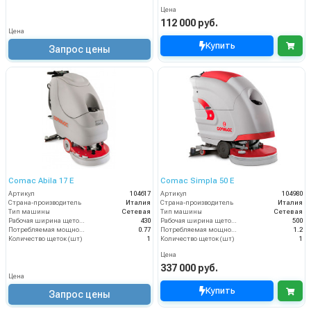
Цена
112 000 руб.
Цена
Купить
Запрос цены
Comac Abila 17 E
Comac Simpla 50 E
Артикул
104617
Артикул
104980
Страна-производитель
Италия
Страна-производитель
Италия
Тип машины
Сетевая
Тип машины
Сетевая
Рабочая ширина щеток (мм)
430
Рабочая ширина щеток (мм)
500
Потребляемая мощность (кВт)
0.77
Потребляемая мощность (кВт)
1.2
Количество щеток (шт)
1
Количество щеток (шт)
1
Цена
337 000 руб.
Цена
Купить
Запрос цены