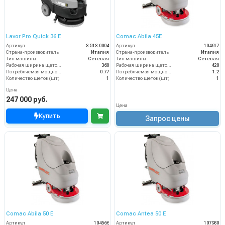
Lavor Pro Quick 36 E
Comac Abila 45E
Артикул
8.518.0004
Артикул
104617
Страна-производитель
Италия
Страна-производитель
Италия
Тип машины
Сетевая
Тип машины
Сетевая
Рабочая ширина щеток (мм)
360
Рабочая ширина щеток (мм)
420
Потребляемая мощность (кВт)
0.77
Потребляемая мощность (кВт)
1.2
Количество щеток (шт)
1
Количество щеток (шт)
1
Цена
247 000 руб.
Цена
Купить
Запрос цены
Comac Abila 50 E
Comac Antea 50 E
Артикул
104566
Артикул
107980