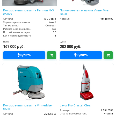
Поломоечная машина Pennon N-3
Поломоечная машина VinnerMyer
(220V)
S460E
Артикул
N-3 Cable
Артикул
VM4640-00
Страна-производитель
Китай
Тип машины
Сетевая
Рабочая ширина щеток (мм)
500
Потребляемая мощность (кВт)
0.5
Количество щеток (шт)
1
Цена
Цена
167 000 руб.
202 000 руб.
Купить
Купить
Поломоечная машина VinnerMyer
Lavor Pro Crystal Clean
S530E
Артикул
8.501.0508
Страна-производитель
Италия
Артикул
VM5350-00