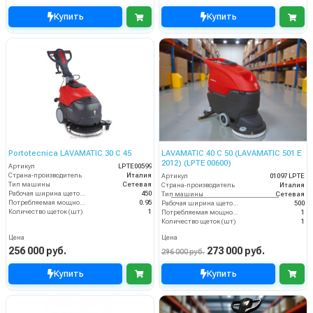
Купить
Купить
Portotecnica LAVAMATIC 30 С 45
LAVAMATIC 40 C 50 (LAVAMATIC 501 E
2012) (LPTE 00600)
Артикул
LPTE00599
Страна-производитель
Италия
Артикул
01097 LPTE
Тип машины
Сетевая
Страна-производитель
Италия
Рабочая ширина щеток (мм)
450
Тип машины
Сетевая
Потребляемая мощность (кВт)
0.95
Рабочая ширина щеток (мм)
500
Количество щеток (шт)
1
Потребляемая мощность (кВт)
1
Количество щеток (шт)
1
Цена
Цена
256 000 руб.
273 000 руб.
296 000 руб.
Купить
Купить