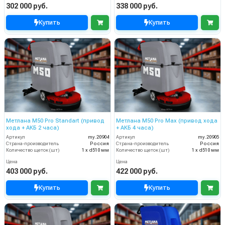
302 000 руб.
338 000 руб.
Купить
Купить
Метлана М50 Pro Standart (привод
Метлана M50 Pro Max (привод хода
хода + АКБ 2 часа)
+ АКБ 4 часа)
Артикул
my.20904
Артикул
my.20905
Страна-производитель
Россия
Страна-производитель
Россия
Количество щеток (шт)
1 х d510 мм
Количество щеток (шт)
1 х d510 мм
Цена
Цена
403 000 руб.
422 000 руб.
Купить
Купить