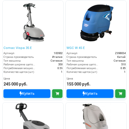
Comac Vispa 35 Е
WGC W 45 E
Артикул
103932
Артикул
Z090034
Страна-производитель
Италия
Страна-производитель
Китай
Тип машины
Сетевая
Тип машины
Сетевая
Рабочая ширина щеток (мм)
350
Рабочая ширина щеток (мм)
510
Потребляемая мощность (кВт)
0.59
Потребляемая мощность (кВт)
0.85
Количество щеток (шт)
1
Количество щеток (шт)
1
Цена
Цена
245 000 руб.
155 000 руб.
Купить
Купить