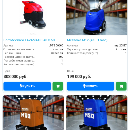
Portotecnica LAVAMATIC 40 C 50
Метлана М12 (АКБ 1 час)
Артикул
LPTE 00600
Артикул
my.20887
Страна-производитель
Италия
Страна-производитель
Россия
Тип машины
Сетевая
Количество щеток (шт)
1
Рабочая ширина щеток (мм)
500
Потребляемая мощность (кВт)
1
Количество щеток (шт)
1
Цена
Цена
308 000 руб.
199 000 руб.
Купить
Купить