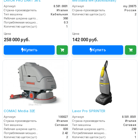
LAVOR PRO DART 36 E
Метлана М4 (кабельная)
Артикул
8.581.0001
Артикул
my.20875
Страна-производитель
Италия
Страна-производитель
Россия
Тип машины
Кабельная
Количество щеток (шт)
2
Рабочая ширина щеток (мм)
360
Потребляемая мощность (кВт)
0.3
Количество щеток (шт)
1
Цена
Цена
258 000 руб.
142 000 руб.
Купить
Купить
COMAC Media 32E
Lavor Pro SPRINTER
Артикул
100027
Артикул
8.501.0501
Страна-производитель
Италия
Страна-производитель
Италия
Тип машины
Сетевая
Тип машины
Сетевая
Рабочая ширина щеток (мм)
830
Рабочая ширина щеток (мм)
290
Потребляемая мощность (кВт)
2.42
Потребляемая мощность (кВт)
1
Количество щеток (шт)
2
Количество щеток (шт)
1