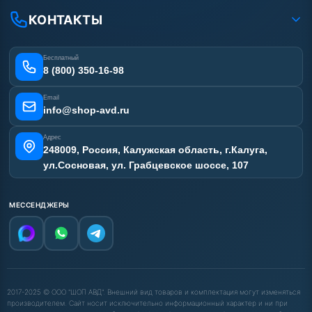
Рассрочка
Гарантия
Сертификаты
КОНТАКТЫ
Статьи
Лизинг
Наши работы
Получить скидку
Отзывы наших клиентов
Бесплатный
Карта сайта
8 (800) 350-16-98
Email
info@shop-avd.ru
Адрес
248009, Россия, Калужская область, г.Калуга,
ул.Сосновая, ул. Грабцевское шоссе, 107
МЕССЕНДЖЕРЫ
2017-2025 © ООО "ШОП АВД". Внешний вид товаров и комплектация могут изменяться
производителем. Сайт носит исключительно информационный характер и ни при