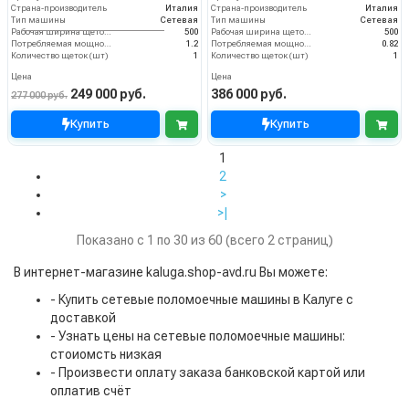
Страна-производитель
Италия
Страна-производитель
Италия
Тип машины
Сетевая
Тип машины
Сетевая
Рабочая ширина щеток (мм)
500
Рабочая ширина щеток (мм)
500
Потребляемая мощность (кВт)
1.2
Потребляемая мощность (кВт)
0.82
Количество щеток (шт)
1
Количество щеток (шт)
1
Цена
Цена
249 000 руб.
386 000 руб.
277 000 руб.
Купить
Купить
1
2
>
>|
Показано с 1 по 30 из 60 (всего 2 страниц)
В интернет-магазине kaluga.shop-avd.ru Вы можете:
- Купить сетевые поломоечные машины в Калуге с
доставкой
- Узнать цены на сетевые поломоечные машины:
стоиомсть низкая
- Произвести оплату заказа банковской картой или
оплатив счёт