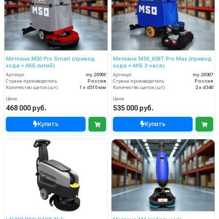
Метлана М50 Pro Smart (привод
Метлана М50_65BT Pro Max (привод
хода + АКБ литий)
хода + АКБ 3 часа)
Артикул
my.20906
Артикул
my.20907
Страна-производитель
Россия
Страна-производитель
Россия
Количество щеток (шт)
1 х d510 мм
Количество щеток (шт)
2 х d340
Цена
Цена
468 000 руб.
535 000 руб.
Купить
Купить