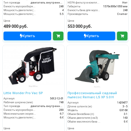
Тип привода
двигатель внутреннего сгорания
HEPA фильтр в комплекте
Нет
Ёмкость мусоросборника (л)
240
Габариты
1570х800х1050 мм
Мощность двигателя (кВт)
4
Емкость бака для мусора (л)
240
Мощность двигателя (лс)
5.5
Производитель
Cramer
Цена
Цена
489 000 руб.
553 000 руб.
Купить
Купить
Little Wonder Pro Vac SP
Профессиональный садовый
пылесос Remarc LS XP 5.0 H
Артикул
5612-12-01
Рабочая ширина (мм)
740
Артикул
1429477
Тип привода
двигатель внутреннего сгорания
Длина шланга (м)
3 - 5
Ёмкость мусоросборника (л)
280
Модель
GX160
Максимальная скорость движения (км/ч)
6.7
Объем бензобака (л)
3.1
Мощность двигателя (кВт)
6.6
Объем двигателя (см3)
163
Объём масляного бака (л)
0.6
Цена
Цена