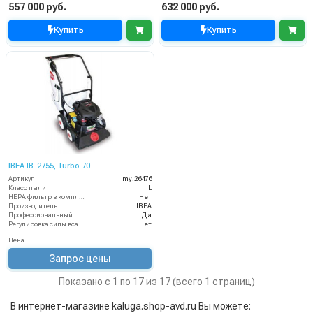
557 000 руб.
632 000 руб.
Купить
Купить
IBEA IB-2755, Turbo 70
Артикул
my.26476
Класс пыли
L
HEPA фильтр в комплекте
Нет
Производитель
IBEA
Профессиональный
Да
Регулировка силы всасывания
Нет
Цена
Запрос цены
Показано с 1 по 17 из 17 (всего 1 страниц)
В интернет-магазине kaluga.shop-avd.ru Вы можете: