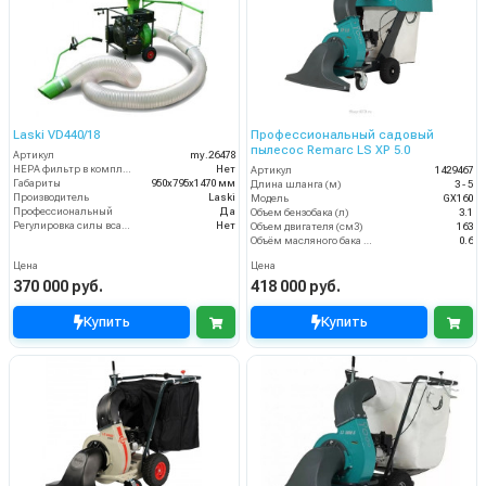
Laski VD440/18
Профессиональный садовый
пылесос Remarc LS XP 5.0
Артикул
my.26478
HEPA фильтр в комплекте
Нет
Артикул
1429467
Габариты
950х795х1470 мм
Длина шланга (м)
3 - 5
Производитель
Laski
Модель
GX160
Профессиональный
Да
Объем бензобака (л)
3.1
Регулировка силы всасывания
Нет
Объем двигателя (см3)
163
Объём масляного бака (л)
0.6
Цена
Цена
370 000 руб.
418 000 руб.
Купить
Купить