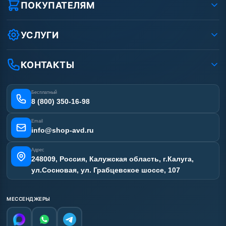
Реквизиты ООО «Шоп АВД»
ПОКУПАТЕЛЯМ
Защита данных клиента
Как заказать?
Условия соглашения
Оплата
УСЛУГИ
Вакансии
Доставка
Ремонт АВД
Рассрочка
Гарантия
Сертификаты
КОНТАКТЫ
Статьи
Лизинг
Наши работы
Получить скидку
Отзывы наших клиентов
Бесплатный
Карта сайта
8 (800) 350-16-98
Email
info@shop-avd.ru
Адрес
248009, Россия, Калужская область, г.Калуга,
ул.Сосновая, ул. Грабцевское шоссе, 107
МЕССЕНДЖЕРЫ