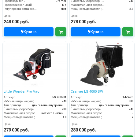
Производитель
Cramer
Ёмкость мусоросборника (л)
240
Профессиональный
Да
Максимальная скорость движения (км/ч)
-
Регулировка силы всасывания
Нет
Мощность двигателя (кВт)
2.9
Цена
Цена
248 000 руб.
278 000 руб.
Купить
Купить
Little Wonder Pro Vac
Cramer LS 4000 SW
Артикул
5612-00-01
Артикул
1429463
Рабочая ширина (мм)
740
Рабочая ширина (мм)
800
Тип привода
двигатель внутреннего сгорания
Тип привода
двигатель внутреннего сгорания
Ёмкость мусоросборника (л)
280
Ёмкость мусоросборника (л)
240
Максимальная скорость движения (км/ч)
нет ограничений
Максимальная скорость движения (км/ч)
-
Мощность двигателя (кВт)
4.8
Мощность двигателя (кВт)
4
Цена
Цена
279 000 руб.
280 000 руб.