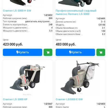
Cramer LS 5000 H SW
Профессиональный садовый
пылесос Remarc LS 5000
Артикул
1429432
Рабочая ширина (мм)
800
Артикул
1429499
Тип привода
двигатель внутреннего сгорания
Длина шланга (м)
3 - 5
Ёмкость мусоросборника (л)
240
Модель
GX160
Мощность двигателя (кВт)
4
Объем бензобака (л)
3.1
Мощность двигателя (лс)
5.5
Объем двигателя (см3)
163
Объём масляного бака (л)
0.6
Цена
Цена
423 000 руб.
483 000 руб.
Купить
Купить
Cramer LS 5000 XP
Cramer LS5000 E SW
Артикул
1429447
Артикул
1429458
Рабочая ширина (мм)
800
Класс пыли
L