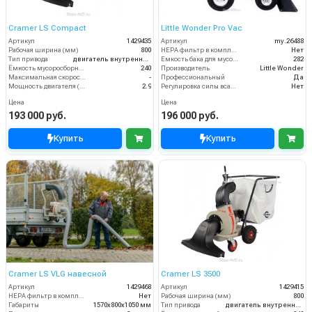
Cramer LS Compact
Little Wonder Pro Vac
Артикул
1429435
Артикул
my.26488
Рабочая ширина (мм)
800
HEPA фильтр в комплекте
Нет
Тип привода
двигатель внутреннего сгорания
Емкость бака для мусора (л)
282
Ёмкость мусоросборника (л)
240
Производитель
Little Wonder
Максимальная скорость движения (км/ч)
-
Профессиональный
Да
Мощность двигателя (кВт)
2.9
Регулировка силы всасывания
Нет
Цена
Цена
193 000 руб.
196 000 руб.
Купить
Купить
Cramer LS VLG навесной
Cramer LS 3500
Артикул
1429468
Артикул
1429415
HEPA фильтр в комплекте
Нет
Рабочая ширина (мм)
800
Габариты
1570х800х1050 мм
Тип привода
двигатель внутреннего сгорания