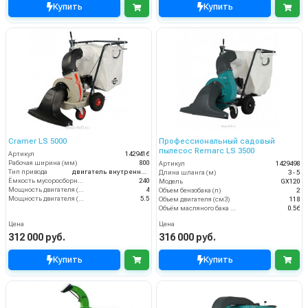
Купить
Купить
Cramer LS 5000
Профессиональный садовый
пылесос Remarc LS 3500
Артикул
1429416
Рабочая ширина (мм)
800
Артикул
1429498
Тип привода
двигатель внутреннего сгорания
Длина шланга (м)
3 - 5
Ёмкость мусоросборника (л)
240
Модель
GX120
Мощность двигателя (кВт)
4
Объем бензобака (л)
2
Мощность двигателя (лс)
5.5
Объем двигателя (см3)
118
Объём масляного бака (л)
0.56
Цена
Цена
312 000 руб.
316 000 руб.
Купить
Купить