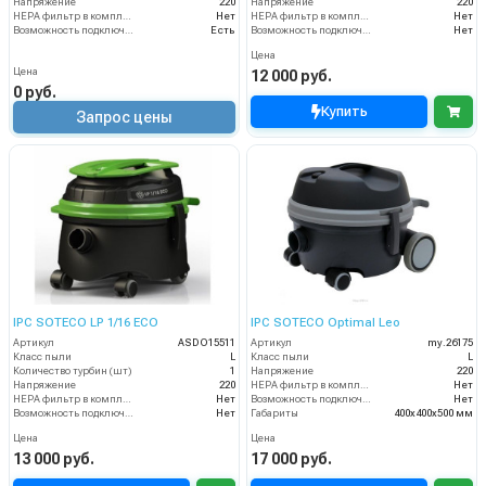
Напряжение
220
Напряжение
220
HEPA фильтр в комплекте
Нет
HEPA фильтр в комплекте
Нет
Возможность подключения электрощетки
Есть
Возможность подключения электрощетки
Нет
Цена
Цена
12 000 руб.
0 руб.
Купить
Запрос цены
IPC SOTECO LP 1/16 ECO
IPC SOTECO Optimal Leo
Артикул
ASDO15511
Артикул
my.26175
Класс пыли
L
Класс пыли
L
Количество турбин (шт)
1
Напряжение
220
Напряжение
220
HEPA фильтр в комплекте
Нет
HEPA фильтр в комплекте
Нет
Возможность подключения электрощетки
Нет
Возможность подключения электрощетки
Нет
Габариты
400х400х500 мм
Цена
Цена
13 000 руб.
17 000 руб.