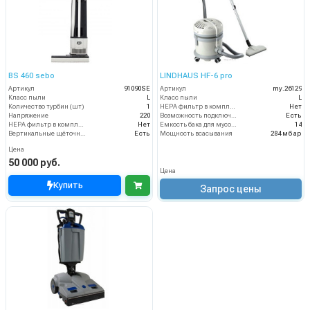
BS 460 sebo
LINDHAUS HF-6 pro
Артикул
91090SE
Артикул
my.26129
Класс пыли
L
Класс пыли
L
Количество турбин (шт)
1
HEPA фильтр в комплекте
Нет
Напряжение
220
Возможность подключения электрощетки
Есть
HEPA фильтр в комплекте
Нет
Емкость бака для мусора (л)
14
Вертикальные щёточные пылесосы
Есть
Мощность всасывания
284 мбар
Цена
50 000 руб.
Цена
Купить
Запрос цены