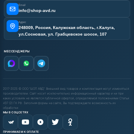
Email
info@shop-avd.ru
Адрес
248009, Россия, Калужская область, г.Калуга,
ул.Сосновая, ул. Грабцевское шоссе, 107
МЕССЕНДЖЕРЫ
2017-2025 © ООО "ШОП АВД". Внешний вид товаров и комплектация могут изменяться
производителем. Сайт носит исключительно информационный характер и ни при
каких условиях не является публичной офертой, определяемой положениями Статьи
437 (2) ГК РФ. Заполняя формы на сайте, Вы подтверждаете возможность их
обработки.
МЫ В СОЦСЕТЯХ
ПРИНИМАЕМ К ОПЛАТЕ