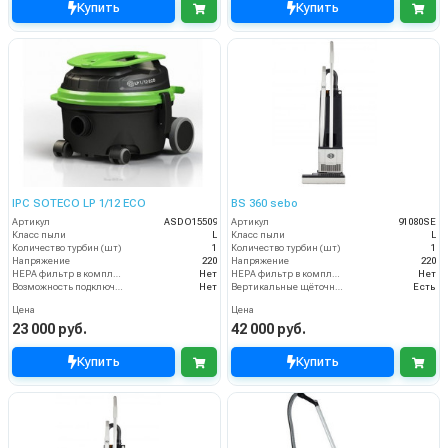
Купить
Купить
IPC SOTECO LP 1/12 ECO
BS 360 sebo
Артикул
ASDO15509
Артикул
91080SE
Класс пыли
L
Класс пыли
L
Количество турбин (шт)
1
Количество турбин (шт)
1
Напряжение
220
Напряжение
220
HEPA фильтр в комплекте
Нет
HEPA фильтр в комплекте
Нет
Возможность подключения электрощетки
Нет
Вертикальные щёточные пылесосы
Есть
Цена
Цена
23 000 руб.
42 000 руб.
Купить
Купить