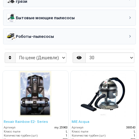
грязи
Бытовые моющие пылесосы
Роботы-пылесосы
Rexair Rainbow E2- Series
MIE Acqua
Артикул
my.25963
Артикул
380543
Класс пыли
L
Класс пыли
L
Количество турбин (шт)
1
Количество турбин (шт)
1