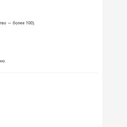
во — более 100).
но.