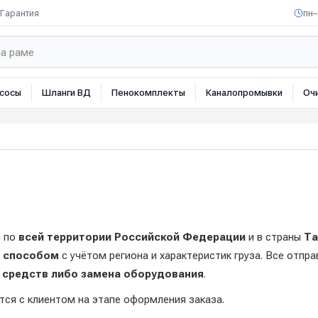
Гарантия
пн–
сосы
Шланги ВД
Пенокомплекты
Каналопромывки
Оч
я по
всей территории Российской Федерации
и в страны
Та
 способом
с учётом региона и характеристик груза. Все отпр
 средств либо замена оборудования
.
ся с клиентом на этапе оформления заказа.