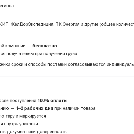
егиона.
КИТ, ЖелДорЭкспедиция, ТК Энергия и другие (общее количест
ной компании —
бесплатно
ся получателем при получении груза
хники сроки и способы поставки согласовываются индивидуаль
осле поступления
100% оплаты
панию —
1–2 рабочих дня
при наличии товара
ую тару и маркируется
 внутрь упаковки
ить документ или доверенность