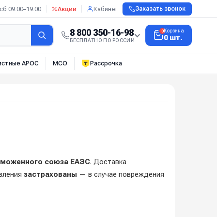
сб 09:00–19:00
Акции
Кабинет
Заказать звонок
8 800 350-16-98
Корзина
0
0 шт.
БЕСПЛАТНО ПО РОССИИ
истные АРОС
МСО
Рассрочка
моженного союза ЕАЭС
. Доставка
авления
застрахованы
— в случае повреждения