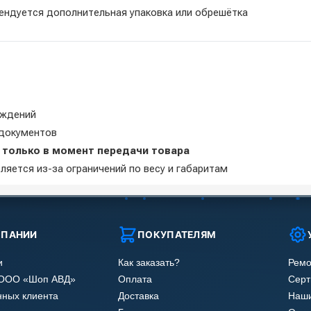
ндуется дополнительная упаковка или обрешётка
еждений
 документов
я
только в момент передачи товара
яется из-за ограничений по весу и габаритам
МПАНИИ
ПОКУПАТЕЛЯМ
и
Как заказать?
Ремо
 ООО «Шоп АВД»
Оплата
Сер
нных клиента
Доставка
Наши