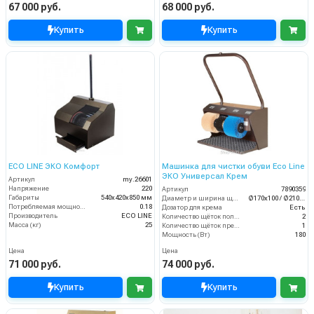
67 000 руб.
68 000 руб.
Купить
Купить
ECO LINE ЭКО Комфорт
Машинка для чистки обуви Eco Line
ЭКО Универсал Крем
Артикул
my.26601
Напряжение
220
Артикул
7890359
Габариты
540х420х850 мм
Диаметр и ширина щёток (мм)
Ø170х100 / Ø210х150
Потребляемая мощность (кВт)
0.18
Дозатор для крема
Есть
Производитель
ECO LINE
Количество щёток полировки (шт)
2
Масса (кг)
25
Количество щёток предварительной очистки (шт)
1
Мощность (Вт)
180
Цена
Цена
71 000 руб.
74 000 руб.
Купить
Купить