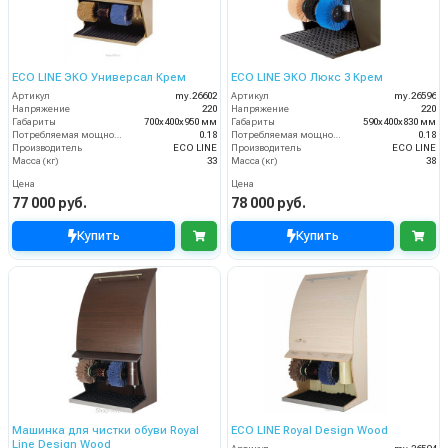
ECO LINE ЭКО Универсал Крем
ECO LINE ЭКО Люкс 3 Крем
Артикул
my.26602
Артикул
my.26596
Напряжение
220
Напряжение
220
Габариты
700х400х950 мм
Габариты
590х400х830 мм
Потребляемая мощность (кВт)
0.18
Потребляемая мощность (кВт)
0.18
Производитель
ECO LINE
Производитель
ECO LINE
Масса (кг)
33
Масса (кг)
38
Цена
Цена
77 000 руб.
78 000 руб.
Купить
Купить
Машинка для чистки обуви Royal
ECO LINE Royal Design Wood
Line Design Wood