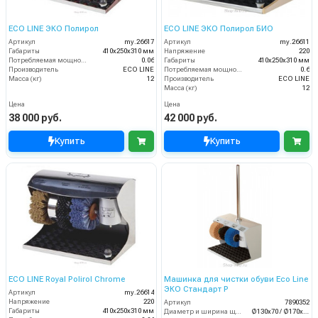
ECO LINE ЭКО Полирол
ECO LINE ЭКО Полирол БИО
Артикул
my.26617
Артикул
my.26611
Габариты
410х250х310 мм
Напряжение
220
Потребляемая мощность (кВт)
0.06
Габариты
410х250х310 мм
Производитель
ECO LINE
Потребляемая мощность (кВт)
0.6
Масса (кг)
12
Производитель
ECO LINE
Масса (кг)
12
Цена
Цена
38 000 руб.
42 000 руб.
Купить
Купить
ECO LINE Royal Polirol Chrome
Машинка для чистки обуви Eco Line
ЭКО Стандарт Р
Артикул
my.26614
Напряжение
220
Артикул
7890352
Габариты
410х250х310 мм
Диаметр и ширина щёток (мм)
Ø130х70 / Ø170х70 мм