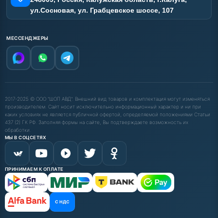
ул.Сосновая, ул. Грабцевское шоссе, 107
МЕССЕНДЖЕРЫ
2017-2025 © ООО "ШОП АВД". Внешний вид товаров и комплектация могут изменяться
производителем. Сайт носит исключительно информационный характер и ни при
каких условиях не является публичной офертой, определяемой положениями Статьи
437 (2) ГК РФ. Заполняя формы на сайте, Вы подтверждаете возможность их
обработки.
МЫ В СОЦСЕТЯХ
ПРИНИМАЕМ К ОПЛАТЕ
С НДС