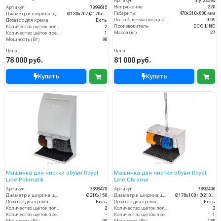
Артикул
my.26594
Напряжение
220
Артикул
7899615
Габариты
470х310х830 мм
Диаметр и ширина щёток (мм)
Ø130х70 / Ø170х70
Потребляемая мощность (кВт)
0.09
Дозатор для крема
Есть
Производитель
ECO LINE
Количество щёток полировки (шт)
2
Масса (кг)
27
Количество щёток предварительной очистки (шт)
1
Мощность (Вт)
90
Цена
Цена
78 000 руб.
81 000 руб.
Купить
Купить
Машинка для чистки обуви Royal
Машинка для чистки обуви Royal
Line Polimatik
Line Chrome
Артикул
7893478
Артикул
7892490
Диаметр и ширина щёток (мм)
Ø210х150
Диаметр и ширина щёток (мм)
Ø170х100 / Ø210х100
Дозатор для крема
Есть
Дозатор для крема
Есть
Количество щёток полировки (шт)
2
Количество щёток полировки (шт)
2
Количество щёток предварительной очистки (шт)
-
Количество щёток предварительной очистки (шт)
1
Мощность (Вт)
90
Мощность (Вт)
180