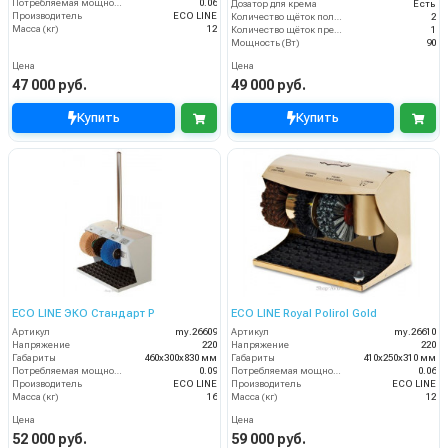
Потребляемая мощность (кВт)
0.06
Дозатор для крема
Есть
Производитель
ECO LINE
Количество щёток полировки (шт)
2
Масса (кг)
12
Количество щёток предварительной очистки (шт)
1
Мощность (Вт)
90
Цена
Цена
47 000 руб.
49 000 руб.
Купить
Купить
ECO LINE ЭКО Стандарт Р
ECO LINE Royal Polirol Gold
Артикул
my.26609
Артикул
my.26610
Напряжение
220
Напряжение
220
Габариты
460х300х830 мм
Габариты
410х250х310 мм
Потребляемая мощность (кВт)
0.09
Потребляемая мощность (кВт)
0.06
Производитель
ECO LINE
Производитель
ECO LINE
Масса (кг)
16
Масса (кг)
12
Цена
Цена
52 000 руб.
59 000 руб.