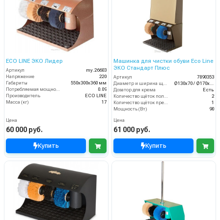
ECO LINE ЭКО Лидер
Машинка для чистки обуви Eco Line
ЭКО Стандарт Плюс
Артикул
my.26603
Напряжение
220
Артикул
7890353
Габариты
550х300х360 мм
Диаметр и ширина щёток (мм)
Ø130х70 / Ø170х70
Потребляемая мощность (кВт)
0.09
Дозатор для крема
Есть
Производитель
ECO LINE
Количество щёток полировки (шт)
2
Масса (кг)
17
Количество щёток предварительной очистки (шт)
1
Мощность (Вт)
90
Цена
Цена
60 000 руб.
61 000 руб.
Купить
Купить