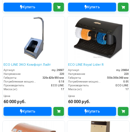
Купить
Купить
ECO LINE ЭКО Комфорт Лайт
ECO LINE Royal Lider R
Артикул
my.26607
Артикул
my.26604
Напряжение
220
Напряжение
220
Габариты
320х420х950 мм
Габариты
550х300х360 мм
Потребляемая мощность (кВт)
0.18
Потребляемая мощность (кВт)
0.09
Производитель
ECO LINE
Производитель
ECO LINE
Масса (кг)
17
Масса (кг)
17
Цена
Цена
60 000 руб.
60 000 руб.
Купить
Купить