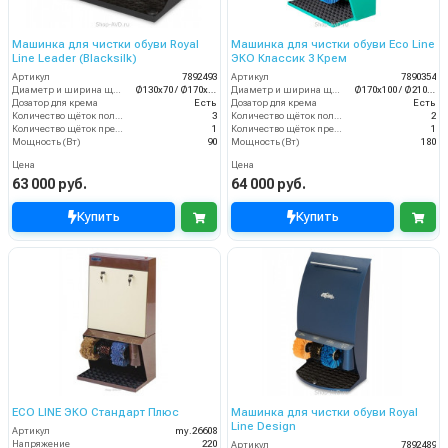
Машинка для чистки обуви Royal
Машинка для чистки обуви Eco Line
Line Leader (Blacksilk)
ЭКО Классик 3 Крем
Артикул
7892493
Артикул
7890354
Диаметр и ширина щёток (мм)
Ø130х70 / Ø170х70
Диаметр и ширина щёток (мм)
Ø170х100 / Ø210х100
Дозатор для крема
Есть
Дозатор для крема
Есть
Количество щёток полировки (шт)
3
Количество щёток полировки (шт)
2
Количество щёток предварительной очистки (шт)
1
Количество щёток предварительной очистки (шт)
1
Мощность (Вт)
90
Мощность (Вт)
180
Цена
Цена
63 000 руб.
64 000 руб.
Купить
Купить
ECO LINE ЭКО Стандарт Плюс
Машинка для чистки обуви Royal
Line Design
Артикул
my.26608
Напряжение
220
Артикул
7892489