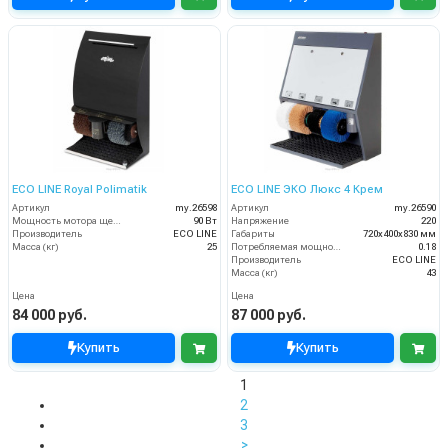
ECO LINE Royal Polimatik
ECO LINE ЭКО Люкс 4 Крем
Артикул
my.26598
Артикул
my.26590
Мощность мотора щеток
90 Вт
Напряжение
220
Производитель
ECO LINE
Габариты
720х400х830 мм
Масса (кг)
25
Потребляемая мощность (кВт)
0.18
Производитель
ECO LINE
Масса (кг)
43
Цена
Цена
84 000 руб.
87 000 руб.
Купить
Купить
1
2
3
>