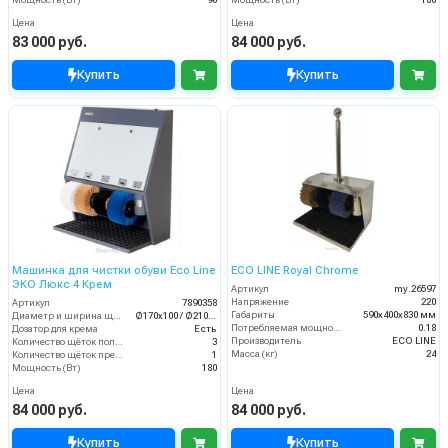
Цена
Цена
83 000 руб.
84 000 руб.
Купить
Купить
Машинка для чистки обуви Eco Line
ECO LINE Royal Chrome
ЭКО Люкс 4 Крем
Артикул
my.26597
Напряжение
220
Артикул
7890358
Габариты
590х400х830 мм
Диаметр и ширина щёток (мм)
Ø170х100 / Ø210х100
Потребляемая мощность (кВт)
0.18
Дозатор для крема
Есть
Производитель
ECO LINE
Количество щёток полировки (шт)
3
Масса (кг)
24
Количество щёток предварительной очистки (шт)
1
Мощность (Вт)
180
Цена
Цена
84 000 руб.
84 000 руб.
Купить
Купить