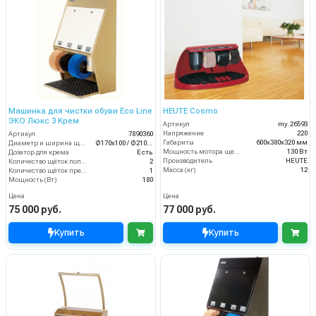
Машинка для чистки обуви Eco Line
HEUTE Cosmo
ЭКО Люкс 3 Крем
Артикул
my.26593
Напряжение
220
Артикул
7890360
Габариты
600х380х320 мм
Диаметр и ширина щёток (мм)
Ø170х100 / Ø210х100
Мощность мотора щеток
130 Вт
Дозатор для крема
Есть
Производитель
HEUTE
Количество щёток полировки (шт)
2
Масса (кг)
12
Количество щёток предварительной очистки (шт)
1
Мощность (Вт)
180
Цена
Цена
75 000 руб.
77 000 руб.
Купить
Купить