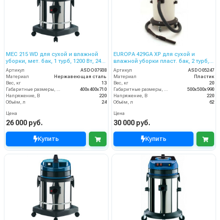
MEC 215 WD для сухой и влажной
EUROPA 429GA XP для сухой и
уборки, мет. бак, 1 турб, 1200 Вт, 24
влажной уборки пласт. бак, 2 турб,
л. полн. компл.
2800 Вт, 62 л.
Артикул
ASDO07938
Артикул
ASDO05247
Материал
Нержавеющая сталь
Материал
Пластик
Вес, кг
13
Вес, кг
20
Габаритные размеры, мм
400х400х710
Габаритные размеры, мм
500х500х990
Напряжение, В
220
Напряжение, В
220
Объём, л
24
Объём, л
62
Цена
Цена
26 000 руб.
30 000 руб.
Купить
Купить