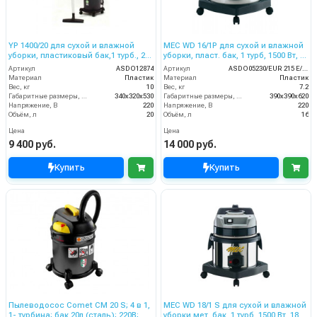
YP 1400/20 для сухой и влажной
MEC WD 16/1P для сухой и влажной
уборки, пластиковый бак,1 турб., 20
уборки, пласт. бак, 1 турб, 1500 Вт, 16
л. 1400 Вт
л. полн. компл.
Артикул
ASDO12874
Артикул
ASDO05230/EUR 215 E/XP
Материал
Пластик
Материал
Пластик
Вес, кг
10
Вес, кг
7.2
Габаритные размеры, мм
340х320х530
Габаритные размеры, мм
390х390х620
Напряжение, В
220
Напряжение, В
220
Объём, л
20
Объём, л
16
Цена
Цена
9 400 руб.
14 000 руб.
Купить
Купить
Пылеводосос Comet CM 20 S; 4 в 1,
MEC WD 18/1 S для сухой и влажной
1- турбина; бак 20л (сталь); 220В;
уборки,мет. бак, 1 турб, 1500 Вт, 18 л.