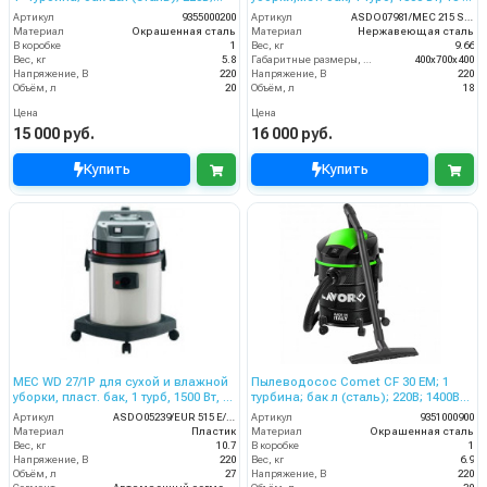
1200Вт
полн. компл.
Артикул
9355000200
Артикул
ASDO07981/MEC 215 Small
Материал
Окрашенная сталь
Материал
Нержавеющая сталь
В коробке
1
Вес, кг
9.66
Вес, кг
5.8
Габаритные размеры, мм
400x700x400
Напряжение, В
220
Напряжение, В
220
Объём, л
20
Объём, л
18
Цена
Цена
15 000 руб.
16 000 руб.
Купить
Купить
MEC WD 27/1P для сухой и влажной
Пылеводосос Comet CF 30 EM; 1
уборки, пласт. бак, 1 турб, 1500 Вт, 27
турбина; бак л (сталь); 220В; 1400Вт
л.полн. компл.
с розеткой для инструмента
Артикул
ASDO05239/EUR 515 E/XP
Артикул
9351000900
Материал
Пластик
Материал
Окрашенная сталь
Вес, кг
10.7
В коробке
1
Напряжение, В
220
Вес, кг
6.9
Объём, л
27
Напряжение, В
220