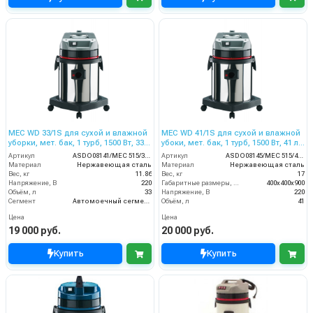
MEC WD 33/1S для сухой и влажной
MEC WD 41/1S для сухой и влажной
уборки, мет. бак, 1 турб, 1500 Вт, 33
убоки, мет. бак, 1 турб, 1500 Вт, 41 л.
л.полн. компл.
полн. компл.
Артикул
ASDO08141/MEC 515/33 XP
Артикул
ASDO08145/MEC 515/41 XP
Материал
Нержавеющая сталь
Материал
Нержавеющая сталь
Вес, кг
11.86
Вес, кг
17
Напряжение, В
220
Габаритные размеры, мм
400х400х900
Объём, л
33
Напряжение, В
220
Сегмент
Автомоечный сегмент
Объём, л
41
Цена
Цена
19 000 руб.
20 000 руб.
Купить
Купить