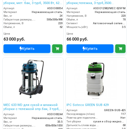
уборки, мет. бак, 3 турб, 3500 Вт, 62
уборки,тележка, 3 турб,3500
л.полн. компл.
Вт,78л,Floymix,полн. компл.
Артикул
ASDO08054
Артикул
ASDO12982/MEC 629 FM
Материал
Нержавеющая сталь
Материал
Нержавеющая сталь
Вес, кг
26
Напряжение, В
220
Габаритные размеры, мм
500х500х990
Объём, л
78
Напряжение, В
220
Сегмент
Автомоечный сегмент
Объём, л
62
Мощность (кВт)
3.5
Цена
Цена
63 000 руб.
66 000 руб.
Купить
Купить
MEC 633 WD для сухой и влажной
IPC Soteco GREEN SUB 429
уборки с тележкой опр.бак, 3 турб,
Артикул
GREEN-SUB-429
3500 Вт, 78 л.полн.компл.
Расход воздуха (л/сек)
117
Артикул
ASDO08244
Розетка для подключения инструмента
Нет
Материал
Нержавеющая сталь
Тип уборки
сухая и сбор жидкостей
Вес, кг
35.5
Дальность слива воды (м)
60
Габаритные размеры, мм
650х650х1050
Максимальная высота забора воды (м)
2.5