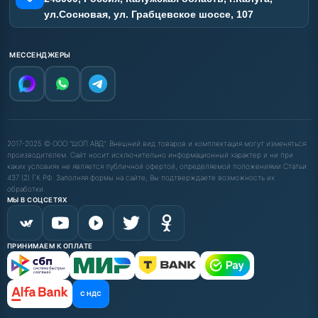
ул.Сосновая, ул. Грабцевское шоссе, 107
МЕССЕНДЖЕРЫ
2017-2025 © ООО "ШОП АВД". Внешний вид товаров и комплектация могут изменяться
производителем. Сайт носит исключительно информационный характер и ни при
каких условиях не является публичной офертой, определяемой положениями Статьи
437 (2) ГК РФ. Заполняя формы на сайте, Вы подтверждаете возможность их
обработки.
МЫ В СОЦСЕТЯХ
ПРИНИМАЕМ К ОПЛАТЕ
С НДС