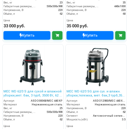
Вес, кг
23
Вес, кг
35
Габаритные размеры, мм
500х500х990
Габаритные размеры, мм
440x1000
Напряжение, В
220
Напряжение, В
220
Объём, л
62
Объём, л
60
Цена
Цена
33 000 руб.
35 000 руб.
Купить
Купить
MEC WD 62/3 S для сухой и влажной
MEC WD 62/3 SG для сух. и влажн.
уборки,мет. бак, 3 турб, 3500 Вт, 62 л.
уборки,тележка, мет. бак,3 турб,3500
гараж. компл.
Вт,62 л. гараж. компл.
Артикул
ASDO08068/MEC 440 XP
Артикул
ASDO12980/MEC 440 XP GA
Материал
Нержавеющая сталь
Материал
Нержавеющая сталь
Вес, кг
25
Напряжение, В
220
Габаритные размеры, мм
500х500х990
Объём, л
62
Напряжение, В
220
Сегмент
Автомоечный сегмент
Объём, л
62
Мощность (кВт)
3.5
Цена
Цена