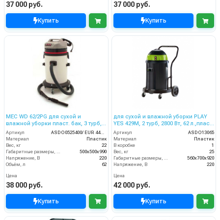
37 000 руб.
37 000 руб.
Купить
Купить
MEC WD 62/2PG для сухой и
для сухой и влажной уборки PLAY
влажной уборки пласт. бак, 3 турб,
YES 429M, 2 турб, 2800 Вт, 62 л.,пласт.
3500 Вт, 62 л.гараж. комп.
со сливным шлангом
Артикул
ASDO0525400/ EUR 440 S/XP
Артикул
ASDO13065
Материал
Пластик
Материал
Пластик
Вес, кг
22
В коробке
1
Габаритные размеры, мм
500х500х990
Вес, кг
25
Напряжение, В
220
Габаритные размеры, мм
560x700x920
Объём, л
62
Напряжение, В
220
Цена
Цена
38 000 руб.
42 000 руб.
Купить
Купить