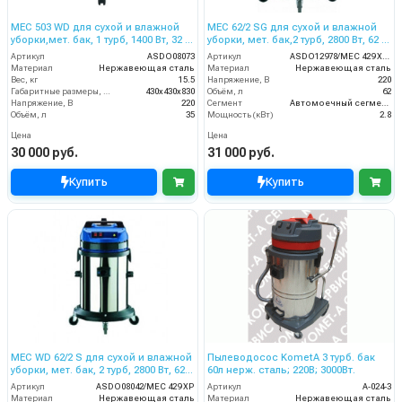
MEC 503 WD для сухой и влажной
MEC 62/2 SG для сухой и влажной
уборки,мет. бак, 1 турб, 1400 Вт, 32 л.
уборки, мет. бак,2 турб, 2800 Вт, 62 л.
полн. компл.
гараж.компл.
Артикул
ASDO08073
Артикул
ASDO12978/MEC 429 XP GA
Материал
Нержавеющая сталь
Материал
Нержавеющая сталь
Вес, кг
15.5
Напряжение, В
220
Габаритные размеры, мм
430х430х830
Объём, л
62
Напряжение, В
220
Сегмент
Автомоечный сегмент
Объём, л
35
Мощность (кВт)
2.8
Цена
Цена
30 000 руб.
31 000 руб.
Купить
Купить
MEC WD 62/2 S для сухой и влажной
Пылеводосос KometA 3 турб. бак
уборки, мет. бак, 2 турб, 2800 Вт, 62
60л нерж. сталь; 220В; 3000Вт.
л.полн. компл.
Артикул
ASDO08042/MEC 429 XP
Артикул
A-024-3
Материал
Нержавеющая сталь
Материал
Нержавеющая сталь