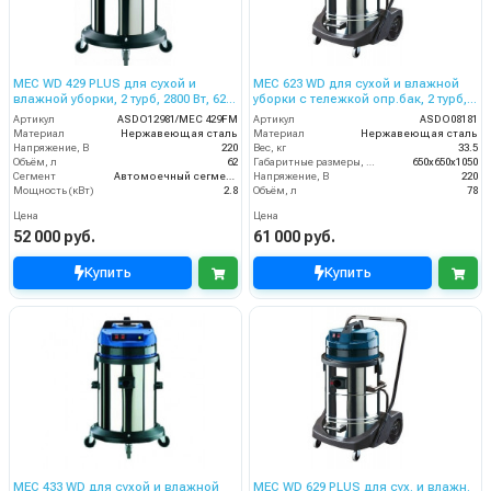
MEC WD 429 PLUS для сухой и
MEC 623 WD для сухой и влажной
влажной уборки, 2 турб, 2800 Вт, 62
уборки с тележкой опр.бак, 2 турб,
л. Floymix полн. компл.
2600 Вт, 78 л. полн.компл.
Артикул
ASDO12981/MEC 429FM
Артикул
ASDO08181
Материал
Нержавеющая сталь
Материал
Нержавеющая сталь
Напряжение, В
220
Вес, кг
33.5
Объём, л
62
Габаритные размеры, мм
650х650х1050
Сегмент
Автомоечный сегмент
Напряжение, В
220
Мощность (кВт)
2.8
Объём, л
78
Цена
Цена
52 000 руб.
61 000 руб.
Купить
Купить
MEC 433 WD для сухой и влажной
MEC WD 629 PLUS для сух. и влажн.