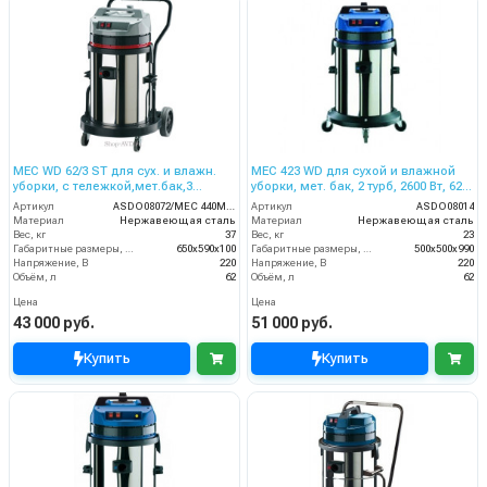
MEC WD 62/3 ST для сух. и влажн.
MEC 423 WD для сухой и влажной
уборки, с тележкой,мет.бак,3
уборки, мет. бак, 2 турб, 2600 Вт, 62
турб,3500Вт,62 л. полн. компл.
л. полн. компл.
Артикул
ASDO08072/MEC 440M XP
Артикул
ASDO08014
Материал
Нержавеющая сталь
Материал
Нержавеющая сталь
Вес, кг
37
Вес, кг
23
Габаритные размеры, мм
650х590х100
Габаритные размеры, мм
500х500х990
Напряжение, В
220
Напряжение, В
220
Объём, л
62
Объём, л
62
Цена
Цена
43 000 руб.
51 000 руб.
Купить
Купить