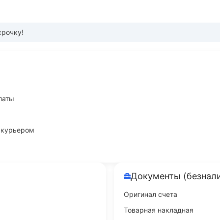
срочку!
латы
и курьером
Документы (безнал
Оригинал счета
Товарная накладная