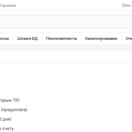
Гарантия
пн–
сосы
Шланги ВД
Пенокомплекты
Каналопромывки
Оч
торые ТК)
 (предоплата)
2 дня)
о счету