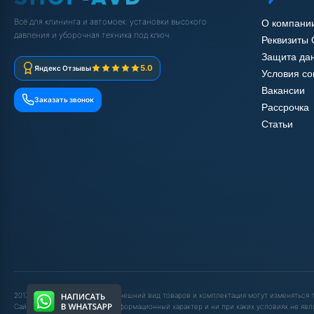
Всё для клининга и автомоек: установки высокого
О компани
давления и уборочная техника под ключ.
Реквизиты
Защита да
5.0
Яндекс Отзывы
Условия с
Вакансии
Заказать звонок
Рассрочка
Статьи
2017-2025 © ООО "ШОП АВД". Внешний вид товаров и комплектация могут изменяться
Сайт носит исключительно информационный характер и ни при каких условиях не явл