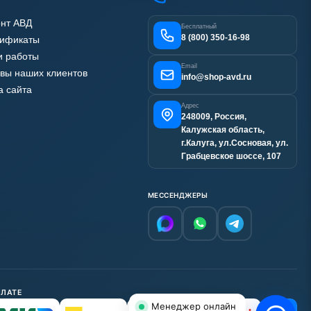
нт АВД
Бесплатный
8 (800) 350-16-98
тификаты
 работы
Email
вы наших клиентов
info@shop-avd.ru
а сайта
Адрес
248009, Россия,
Калужская область,
г.Калуга, ул.Сосновая, ул.
Грабцевское шоссе, 107
МЕССЕНДЖЕРЫ
ПЛАТЕ
Менеджер онлайн