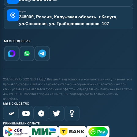
Адрес
248009, Россия, Калужская область, г.Калуга,
ул.Сосновая, ул. Грабцевское шоссе, 107
МЕССЕНДЖЕРЫ
2017-2025 © ООО "ШОП АВД". Внешний вид товаров и комплектация могут изменяться
производителем. Сайт носит исключительно информационный характер и ни при
каких условиях не является публичной офертой, определяемой положениями Статьи
437 (2) ГК РФ. Заполняя формы на сайте, Вы подтверждаете возможность их
обработки.
МЫ В СОЦСЕТЯХ
ПРИНИМАЕМ К ОПЛАТЕ