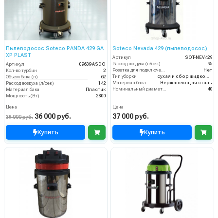
Пылеводосос Soteco PANDA 429 GA
Soteco Nevada 429 (пылеводосос)
XP PLAST
Артикул
SOT-NEV429
Расход воздуха (л/сек)
95
Артикул
09639 ASDO
Розетка для подключения инструмента
Нет
Кол-во турбин
2
Тип уборки
сухая и сбор жидкостей
Объем бака (л)
62
Материал бака
Нержавеющая сталь
Расход воздуха (л/сек)
142
Номинальный диаметр принадлежностей (мм)
40
Материал бака
Пластик
Мощность (Вт)
2800
Цена
Цена
36 000 руб.
37 000 руб.
39 000 руб.
Купить
Купить