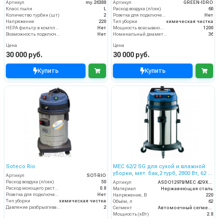
Артикул
my.26388
Артикул
GREEN-IDRO
Класс пыли
L
Расход воздуха (л/сек)
60
Количество турбин (шт)
2
Розетка для подключения инструмента
Нет
Напряжение
220
Тип уборки
химическая чистка
HEPA фильтр в комплекте
Нет
Мощность всасывающей турбины (Вт)
1200
Возможность подключения электрощетки
Нет
Номинальный диаметр принадлежностей (мм)
36
Цена
Цена
30 000 руб.
30 000 руб.
Купить
Купить
Soteco Rio
MEC 62/2 SG для сухой и влажной
уборки, мет. бак,2 турб, 2800 Вт, 62 л.
Артикул
SOT-RIO
гараж.компл.
Расход воздуха (л/сек)
50
Артикул
ASDO12978/MEC 429 XP GA
Расход моющего раствора (л/мин)
0.8
Материал
Нержавеющая сталь
Розетка для подключения инструмента
Нет
Напряжение, В
220
Тип уборки
химическая чистка
Объём, л
62
Давление разбрызгивания моющего раствора (бар)
2
Сегмент
Автомоечный сегмент
Мощность (кВт)
2.8