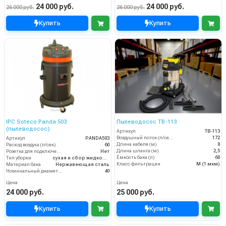
24 000 руб.
24 000 руб.
26 000 руб.
26 000 руб.
Купить
Купить
IPC Soteco Panda 503
Пылеводосос TB-113
(пылеводосос)
Артикул
TB-113
Воздушный поток (л/сек)
172
Артикул
PANDA503
Длина кабеля (м)
8
Расход воздуха (л/сек)
60
Длина шланга (м)
2,5
Розетка для подключения инструмента
Нет
Ёмкость бака (л)
60
Тип уборки
сухая и сбор жидкостей
Класс фильтрации
M (1 мкм)
Материал бака
Нержавеющая сталь
Номинальный диаметр принадлежностей (мм)
40
Цена
Цена
24 000 руб.
25 000 руб.
Купить
Купить