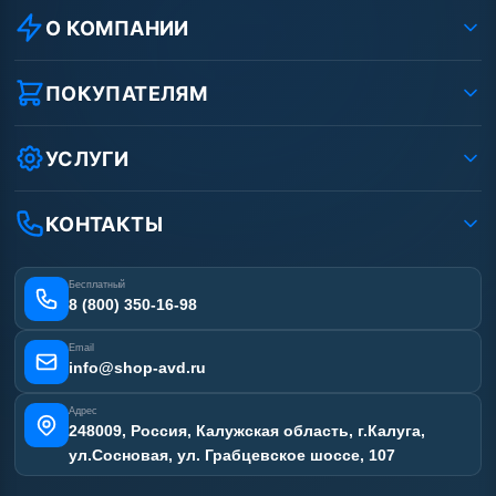
О КОМПАНИИ
О компании
Реквизиты ООО «Шоп АВД»
ПОКУПАТЕЛЯМ
Защита данных клиента
Как заказать?
Условия соглашения
Оплата
УСЛУГИ
Вакансии
Доставка
Ремонт АВД
Рассрочка
Гарантия
Сертификаты
КОНТАКТЫ
Статьи
Лизинг
Наши работы
Получить скидку
Отзывы наших клиентов
Бесплатный
Карта сайта
8 (800) 350-16-98
Email
info@shop-avd.ru
Адрес
248009, Россия, Калужская область, г.Калуга,
ул.Сосновая, ул. Грабцевское шоссе, 107