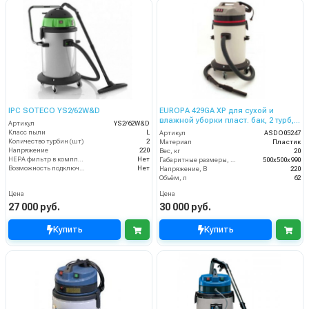
IPC SOTECO YS2/62W&D
EUROPA 429GA XP для сухой и
влажной уборки пласт. бак, 2 турб,
Артикул
YS2/62W&D
2800 Вт, 62 л.
Класс пыли
L
Артикул
ASDO05247
Количество турбин (шт)
2
Материал
Пластик
Напряжение
220
Вес, кг
20
HEPA фильтр в комплекте
Нет
Габаритные размеры, мм
500х500х990
Возможность подключения электрощетки
Нет
Напряжение, В
220
Объём, л
62
Цена
Цена
27 000 руб.
30 000 руб.
Купить
Купить