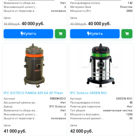
Возможность сбора жидкой грязи
Нет
Расход воздуха (л/сек)
142
Всасывающий шланг (м)
2
Материал бака
Пластик
Защита от перелива воды
поплавок
Мощность (Вт)
2800
Цена
Цена
40 000 руб.
40 000 руб.
43 000 руб.
43 000 руб.
Купить
Купить
IPC SOTECO PANDA 429 GA XP Plast
IPC Soteco GREEN RIO
Артикул
09639ASDO
Артикул
GREEN-RIO
Бесшумный режим работы
Нет
Расход воздуха (л/сек)
48
Бренд
IPC Soteco
Розетка для подключения инструмента
Нет
Возможность сбора жидкой грязи
Нет
Тип уборки
химическая чистка
Всасывающий шланг (м)
2
Мощность всасывающей турбины (Вт)
1200
Защита от перелива воды
поплавок
Номинальный диаметр принадлежностей (мм)
36
Цена
Цена
41 000 руб.
42 000 руб.