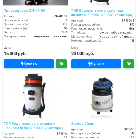
Пылеводосос ZN-01100
TOR Водопылесос с сливным
шлангом BF586A-3 PLAST (3 мотора)
Артикул
ZN-01100
Длина кабеля (м)
8
Артикул
BF586A-3
Длина шланга (м)
2,5
Расход воздуха (л/сек)
192
Ёмкость бака (л)
60
Розетка для подключения инструмента
Нет
Вес, кг
10.4
Тип уборки
сухая и сбор жидкостей
Материал бака
нержавеющая сталь
Материал бака
Ударопрочный пластик
Номинальный диаметр принадлежностей (мм)
38
Цена
Цена
15 000 руб.
23 000 руб.
Купить
Купить
TOR Водопылесос с сливным
Soteco Clean
шлангом BF581A PLAST (2 мотора)
Артикул
SOT-CL
Расход воздуха (л/сек)
47
Артикул
BF581A
Расход моющего раствора (л/мин)
0.8
Расход воздуха (л/сек)
128