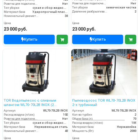
Розетка для подключения инструмента
Нет
Розетка для подключения инструмента
Нет
Тип уборки
химическая чистка
Тип уборки
сухая и сбор жидкостей
Давление разбрызгивания моющего раствора (бар)
2
Материал бака
Ударопрочный пластик
Номинальный диаметр принадлежностей (мм)
38
Цена
Цена
23 000 руб.
23 000 руб.
Купить
Купить
TOR Водопылесос с сливным
Пылеводосос TOR WL70-70L2B INOX
шлангом WL70-70L2B INOX (2
2-х турбинный
мотора)
Артикул
WL70-70L2B INOX
Артикул
WL70-70L2B INOX
Расход воздуха (л/сек)
192
Кол-во турбин
2
Розетка для подключения инструмента
Нет
Объем бака (л)
70
Тип уборки
сухая и сбор жидкостей
Расход воздуха (л/сек)
106
Материал бака
Нержавеющая сталь
Материал бака
Нержавейка
Номинальный диаметр принадлежностей (мм)
40
Мощность (Вт)
2000
Цена
Цена