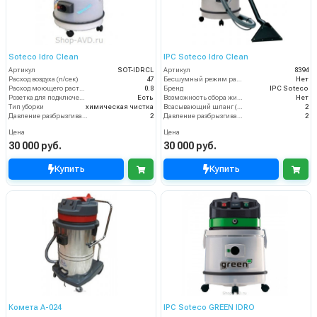
Soteco Idro Clean
IPC Soteco Idro Clean
Артикул
SOT-IDRCL
Артикул
8394
Расход воздуха (л/сек)
47
Бесшумный режим работы
Нет
Расход моющего раствора (л/мин)
0.8
Бренд
IPC Soteco
Розетка для подключения инструмента
Есть
Возможность сбора жидкой грязи
Нет
Тип уборки
химическая чистка
Всасывающий шланг (м)
2
Давление разбрызгивания моющего раствора (бар)
2
Давление разбрызгивания (бар)
2
Цена
Цена
30 000 руб.
30 000 руб.
Купить
Купить
Комета A-024
IPC Soteco GREEN IDRO