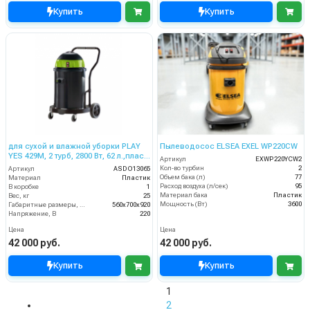
Купить
Купить
для сухой и влажной уборки PLAY
Пылеводосос ELSEA EXEL WP220CW
YES 429M, 2 турб, 2800 Вт, 62 л.,пласт.
Артикул
EXWP220YCW2
со сливным шлангом
Кол-во турбин
2
Артикул
ASDO13065
Объем бака (л)
77
Материал
Пластик
Расход воздуха (л/сек)
95
В коробке
1
Материал бака
Пластик
Вес, кг
25
Мощность (Вт)
3600
Габаритные размеры, мм
560x700x920
Напряжение, В
220
Цена
Цена
42 000 руб.
42 000 руб.
Купить
Купить
1
2