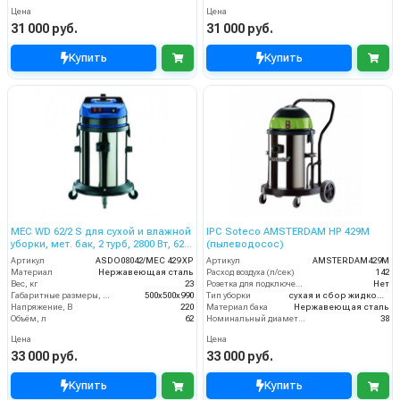
Цена
Цена
31 000 руб.
31 000 руб.
Купить
Купить
MEC WD 62/2 S для сухой и влажной
IPC Soteco AMSTERDAM HP 429M
уборки, мет. бак, 2 турб, 2800 Вт, 62
(пылеводосос)
л.полн. компл.
Артикул
ASDO08042/MEC 429 XP
Артикул
AMSTERDAM429M
Материал
Нержавеющая сталь
Расход воздуха (л/сек)
142
Вес, кг
23
Розетка для подключения инструмента
Нет
Габаритные размеры, мм
500х500х990
Тип уборки
сухая и сбор жидкостей
Напряжение, В
220
Материал бака
Нержавеющая сталь
Объём, л
62
Номинальный диаметр принадлежностей (мм)
38
Цена
Цена
33 000 руб.
33 000 руб.
Купить
Купить