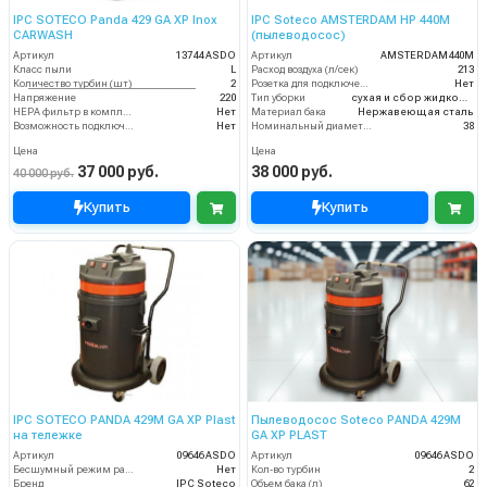
IPC SOTECO Panda 429 GA XP Inox
IPC Soteco AMSTERDAM HP 440M
CARWASH
(пылеводосос)
Артикул
13744 ASDO
Артикул
AMSTERDAM440M
Класс пыли
L
Расход воздуха (л/сек)
213
Количество турбин (шт)
2
Розетка для подключения инструмента
Нет
Напряжение
220
Тип уборки
сухая и сбор жидкостей
HEPA фильтр в комплекте
Нет
Материал бака
Нержавеющая сталь
Возможность подключения электрощетки
Нет
Номинальный диаметр принадлежностей (мм)
38
Цена
Цена
37 000 руб.
38 000 руб.
40 000 руб.
Купить
Купить
IPC SOTECO PANDA 429M GA XP Plast
Пылеводосос Soteco PANDA 429M
на тележке
GA XP PLAST
Артикул
09646 ASDO
Артикул
09646 ASDO
Бесшумный режим работы
Нет
Кол-во турбин
2
Бренд
IPC Soteco
Объем бака (л)
62