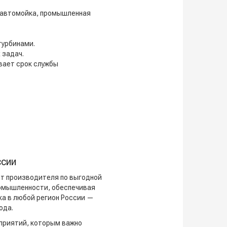
, автомойка, промышленная
турбинами.
 задач.
вает срок службы
ссии
т производителя по выгодной
ромышленности, обеспечивая
ка в любой регион России —
ода.
приятий, которым важно