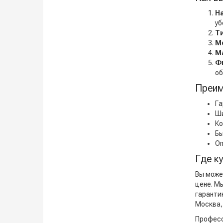
Н
уб
Т
М
М
Ф
об
Преим
Га
Ши
Ко
Бы
Оп
Где к
Вы мож
цене. М
гаранти
Москва,
Професс