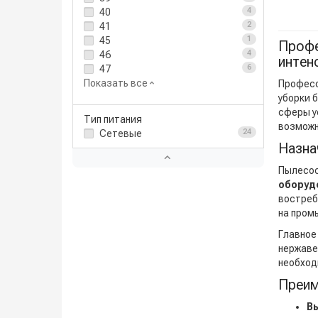
40
4
41
2
45
1
Профе
46
4
интен
47
6
Показать все
Професс
уборки 
сферы у
Тип питания
возможн
Сетевые
24
Назна
Пылесос
оборуд
востреб
на пром
Главное
нержаве
необход
Преим
В