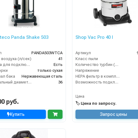
oteco Panda Shake 503
Shop Vac Pro 40 I
л
PANDA503WTCA
Артикул
 воздуха (л/сек)
41
Класс пыли
Розетка для подключения инструмента
Есть
Количество турбин (шт)
орки
только сухая
Напряжение
ал бака
Нержавеющая сталь
HEPA фильтр в комплекте
Номинальный диаметр принадлежностей (мм)
36
Возможность подключения электрощетки
Цена
00 руб.
🏷️ Цена по запросу.
Купить
Запрос цены