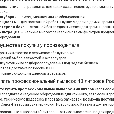
азначение
— определите, для каких задач используется: клининг
орка.
ип уборки
— сухая, влажная или комбинированная.
ощность
— для постоянной работы лучше модели с двумя-тремя 
атериал бака
— стальной бак предпочтителен для промышленных
ильтрация
— наличие многоуровневой системы фильтров продле
орудования.
ущества покупки у производителя
рантия качества и сервисное обслуживание.
рокий выбор запчастей и аксессуаров.
нсультации по подбору оборудования под задачи бизнеса.
страя доставка по России и СНГ.
товые скидки для дилеров и сервисов.
упить профессиональный пылесос 40 литров в Ро
ете
купить профессиональные пылесосы 40 литров
напрямую о
ы предлагаем надёжное оборудование для клининга, автомоек и п
ю, техническую поддержку и поставку запчастей. Возможна достав
 Санкт-Петербург, Екатеринбург, Новосибирск, Казань и другие гор
иональные пылесосы 40 литров — оптимальное решение для пред