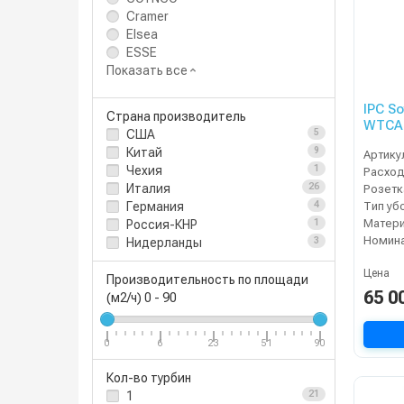
Cramer
Elsea
ESSE
Показать все
IPC S
Страна производитель
WTCA
США
5
Китай
9
Артику
Чехия
1
Расход
Италия
26
Тип уб
Германия
4
Матери
Россия-КНР
1
Нидерланды
3
Цена
Производительность по площади
65 0
(м2/ч)
0
-
90
0
6
23
51
90
Кол-во турбин
1
21