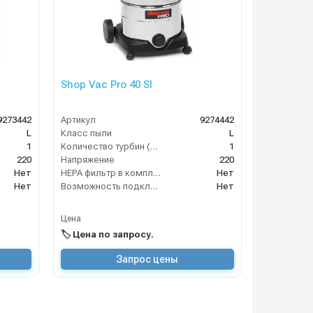
Shop Vac Pro 40 SI
9273442
Артикул
9274442
L
Класс пыли
L
1
Количество турбин (шт)
1
220
Напряжение
220
Нет
HEPA фильтр в комплекте
Нет
Нет
Возможность подключения электрощетки
Нет
Цена
🏷️ Цена по запросу.
Запрос цены