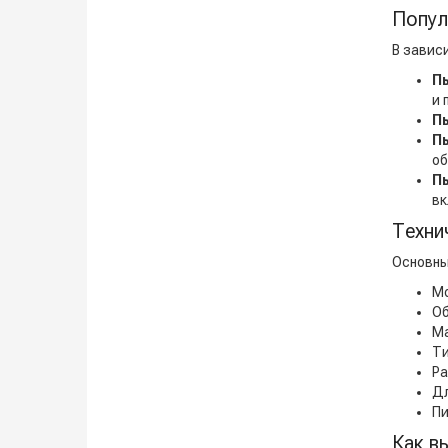
Попул
В завис
П
и 
П
П
об
П
вк
Техни
Основны
Мо
Об
Ма
Ти
Ра
Дл
Пи
Как в