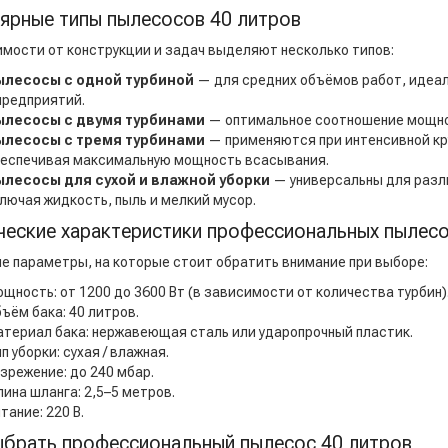
ярные типы пылесосов 40 литров
имости от конструкции и задач выделяют несколько типов:
ылесосы с одной турбиной
— для средних объёмов работ, идеа
предприятий.
ылесосы с двумя турбинами
— оптимальное соотношение мощно
ылесосы с тремя турбинами
— применяются при интенсивной кр
еспечивая максимальную мощность всасывания.
ылесосы для сухой и влажной уборки
— универсальны для разли
лючая жидкость, пыль и мелкий мусор.
ческие характеристики профессиональных пылесо
е параметры, на которые стоит обратить внимание при выборе:
щность: от 1200 до 3600 Вт (в зависимости от количества турбин)
ъём бака: 40 литров.
териал бака: нержавеющая сталь или ударопрочный пластик.
п уборки: сухая / влажная.
зрежение: до 240 мбар.
ина шланга: 2,5–5 метров.
тание: 220 В.
ыбрать профессиональный пылесос 40 литров