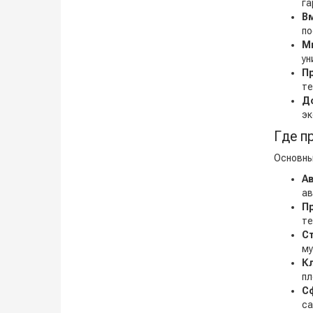
га
В
по
М
ун
П
те
Д
эк
Где п
Основны
А
ав
П
те
С
му
К
пл
С
са