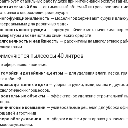
рантирует стабильную работу даже при интенсивной эксплуатации.
местительный бак
— оптимальный объём 40 литров позволяет ис
стоянного опорожнения резервуара.
ногофункциональность
— модели поддерживают сухую и влажную
иверсальными для различных задач.
рочность конструкции
— корпус устойчив к механическим повре
мпературы и воздействию химических средств.
олговечность и надёжность
— рассчитаны на многолетнюю рабо
сплуатации.
рименяются пылесосы 40 литров
е сферы использования:
втомойки и детейлинг-центры
— для удаления влаги, песка, гря
томобилей.
роизводственные цеха
— уборка стружки, пыли, масла и других 
хнологических процессов.
троительные объекты
— эффективное удаление строительной пыл
сора.
лининговые компании
— универсальные решения для уборки офи
ощадей и гостиниц.
фера обслуживания
— от уборки в кафе и ресторанах до примене
мообслуживания.