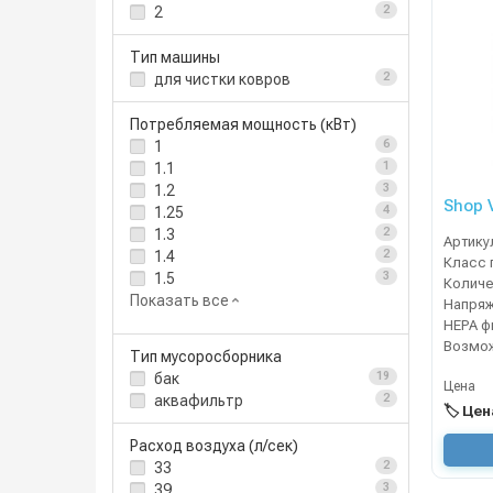
2
2
Тип машины
для чистки ковров
2
Потребляемая мощность (кВт)
1
6
1.1
1
1.2
3
Shop 
1.25
4
1.3
2
Артику
1.4
2
Класс 
1.5
3
Показать все
Напря
Тип мусоросборника
бак
19
Цена
аквафильтр
2
🏷️ Це
Расход воздуха (л/сек)
33
2
39
3