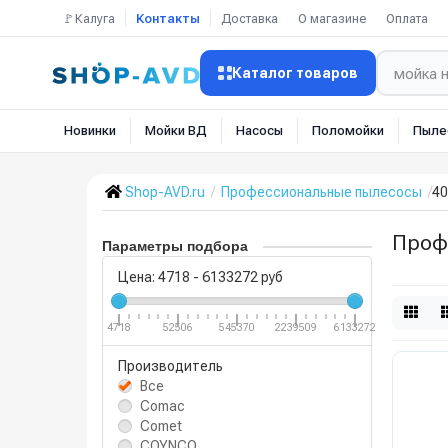
🚩Калуга
Контакты
Доставка
О магазине
Оплата
Каталог товаров
Новинки
Мойки ВД
Насосы
Поломойки
Пыле
Shop-AVD.ru
Профессиональные пылесосы
40
Проф
Параметры подбора
Цена:
4718
-
6133272
руб
4718
52506
545370
2239509
6133272
Производитель
Все
Comac
Comet
COYNCO