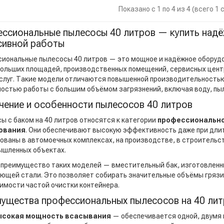
Показано с 1 по 4 из 4 (всего 1
ссиональные пылесосы 40 литров — купить над
сивной работы
иональные пылесосы 40 литров — это мощное и надёжное оборудо
больших площадей, производственных помещений, сервисных цент
слуг. Такие модели отличаются повышенной производительностью
остью работы с большим объёмом загрязнений, включая воду, пыль
чение и особенности пылесосов 40 литров
ы с баком на 40 литров относятся к категории
профессионально
ования
. Они обеспечивают высокую эффективность даже при длит
ованы в автомоечных комплексах, на производстве, в строительст
ышленных объектах.
 преимущество таких моделей — вместительный бак, изготовленны
ющей стали. Это позволяет собирать значительные объёмы грязи,
имости частой очистки контейнера.
ущества профессиональных пылесосов на 40 ли
ысокая мощность всасывания
— обеспечивается одной, двумя 