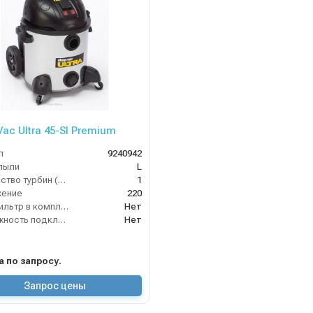
Vac Ultra 45-SI Premium
л
9240942
пыли
L
Количество турбин (шт)
1
жение
220
HEPA фильтр в комплекте
Нет
Возможность подключения электрощетки
Нет
на по запросу.
Запрос цены