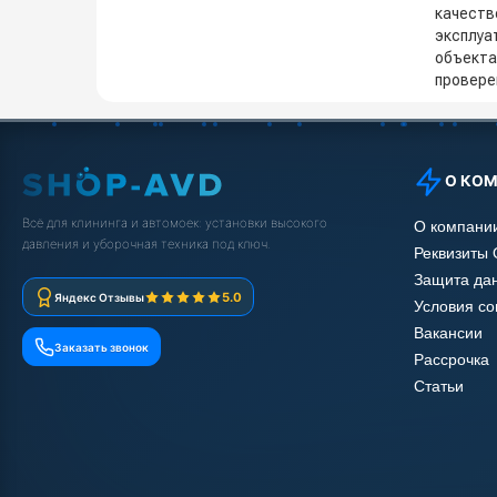
качеств
эксплуа
объекта
провере
О КО
Всё для клининга и автомоек: установки высокого
О компани
давления и уборочная техника под ключ.
Реквизиты
Защита да
5.0
Яндекс Отзывы
Условия с
Вакансии
Заказать звонок
Рассрочка
Статьи