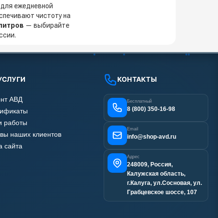
 для ежедневной
спечивают чистоту на
литров
— выбирайте
ссии.
УСЛУГИ
КОНТАКТЫ
нт АВД
Бесплатный
8 (800) 350-16-98
тификаты
 работы
Email
вы наших клиентов
info@shop-avd.ru
а сайта
Адрес
248009, Россия,
Калужская область,
г.Калуга, ул.Сосновая, ул.
Грабцевское шоссе, 107