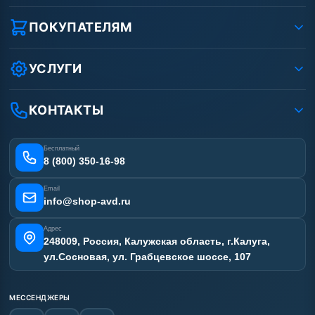
О компании
Реквизиты ООО «Шоп АВД»
ПОКУПАТЕЛЯМ
Защита данных клиента
Как заказать?
Условия соглашения
Оплата
УСЛУГИ
Вакансии
Доставка
Ремонт АВД
Рассрочка
Гарантия
Сертификаты
КОНТАКТЫ
Статьи
Лизинг
Наши работы
Получить скидку
Отзывы наших клиентов
Бесплатный
Карта сайта
8 (800) 350-16-98
Email
info@shop-avd.ru
Адрес
248009, Россия, Калужская область, г.Калуга,
ул.Сосновая, ул. Грабцевское шоссе, 107
МЕССЕНДЖЕРЫ