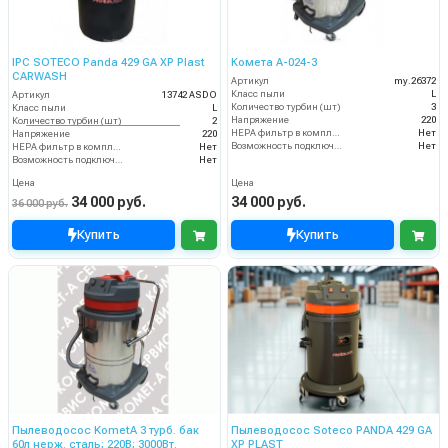
IPC SOTECO Panda 429 GA XP Plast
Комета А-024-3
CARWASH
Артикул
my.26372
Класс пыли
L
Артикул
13742 ASDO
Количество турбин (шт)
3
Класс пыли
L
Напряжение
220
Количество турбин (шт)
2
HEPA фильтр в комплекте
Нет
Напряжение
220
Возможность подключения электрощетки
Нет
HEPA фильтр в комплекте
Нет
Возможность подключения электрощетки
Нет
Цена
Цена
34 000 руб.
34 000 руб.
36 000 руб.
Купить
Купить
Пылеводосос KometA 3 турб. бак
Пылеводосос Soteco PANDA 429 GA
60л нерж. сталь; 220В; 3000Вт.
XP PLAST