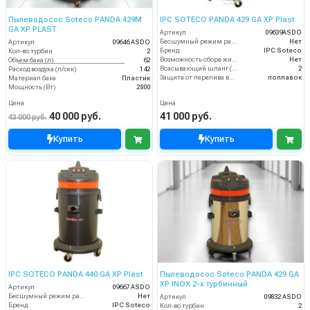
Пылеводосос Soteco PANDA 429M
IPC SOTECO PANDA 429 GA XP Plast
GA XP PLAST
Артикул
09639ASDO
Бесшумный режим работы
Нет
Артикул
09646 ASDO
Бренд
IPC Soteco
Кол-во турбин
2
Возможность сбора жидкой грязи
Нет
Объем бака (л)
62
Всасывающий шланг (м)
2
Расход воздуха (л/сек)
142
Защита от перелива воды
поплавок
Материал бака
Пластик
Мощность (Вт)
2800
Цена
Цена
40 000 руб.
41 000 руб.
43 000 руб.
Купить
Купить
IPC SOTECO PANDA 440 GA XP Plast
Пылеводосос Soteco PANDA 429 GA
XP INOX 2-х турбинный
Артикул
09667 ASDO
Бесшумный режим работы
Нет
Артикул
09832 ASDO
Бренд
IPC Soteco
Кол-во турбин
2