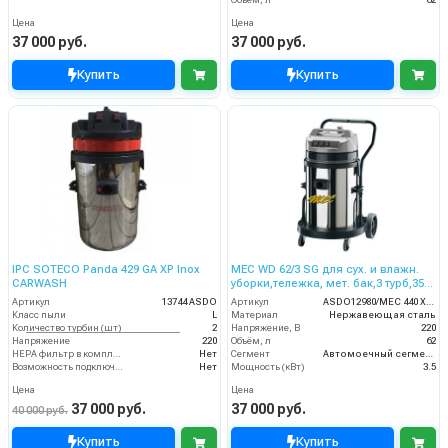
Цена
Цена
37 000 руб.
37 000 руб.
Купить
Купить
IPC SOTECO Panda 429 GA XP Inox
MEC WD 62/3 SG для сух. и влажн.
CARWASH
уборки,тележка, мет. бак,3 турб,3500
Вт,62 л. гараж. компл.
Артикул
13744 ASDO
Артикул
ASDO12980/MEC 440 XP GA
Класс пыли
L
Материал
Нержавеющая сталь
Количество турбин (шт)
2
Напряжение, В
220
Напряжение
220
Объём, л
62
HEPA фильтр в комплекте
Нет
Сегмент
Автомоечный сегмент
Возможность подключения электрощетки
Нет
Мощность (кВт)
3.5
Цена
Цена
37 000 руб.
37 000 руб.
40 000 руб.
Купить
Купить