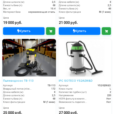
Длина шланга (м)
2,5
Длина кабеля (м)
8
Ёмкость бака (л)
60
Длина шланга (м)
2,5
Вес, кг
10.4
Ёмкость бака (л)
60
Материал бака
нержавеющая сталь
Класс фильтрации
M (1 мкм)
Цена
Цена
19 000 руб.
21 000 руб.
Купить
Купить
Пылеводосос TB-113
IPC SOTECO YS2/62W&D
Артикул
TB-113
Артикул
YS2/62W&D
Воздушный поток (л/сек)
172
Класс пыли
L
Длина кабеля (м)
8
Количество турбин (шт)
2
Длина шланга (м)
2,5
Напряжение
220
Ёмкость бака (л)
60
HEPA фильтр в комплекте
Нет
Класс фильтрации
M (1 мкм)
Возможность подключения электрощетки
Нет
Цена
Цена
25 000 руб.
27 000 руб.