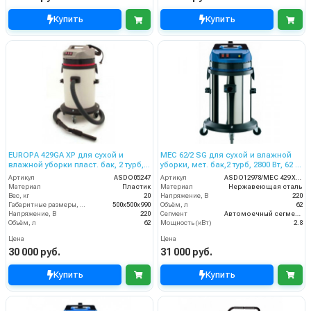
Купить
Купить
EUROPA 429GA XP для сухой и
MEC 62/2 SG для сухой и влажной
влажной уборки пласт. бак, 2 турб,
уборки, мет. бак,2 турб, 2800 Вт, 62 л.
2800 Вт, 62 л.
гараж.компл.
Артикул
ASDO05247
Артикул
ASDO12978/MEC 429 XP GA
Материал
Пластик
Материал
Нержавеющая сталь
Вес, кг
20
Напряжение, В
220
Габаритные размеры, мм
500х500х990
Объём, л
62
Напряжение, В
220
Сегмент
Автомоечный сегмент
Объём, л
62
Мощность (кВт)
2.8
Цена
Цена
30 000 руб.
31 000 руб.
Купить
Купить