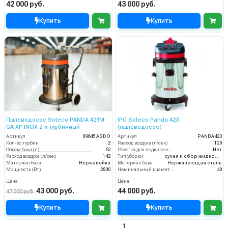
42 000 руб.
43 000 руб.
Купить
Купить
Пылеводосос Soteco PANDA 429M
IPC Soteco Panda 423
GA XP INOX 2-х турбинный
(пылеводосос)
Артикул
09645 ASDO
Артикул
PANDA423
Кол-во турбин
2
Расход воздуха (л/сек)
120
Объем бака (л)
62
Розетка для подключения инструмента
Нет
Расход воздуха (л/сек)
142
Тип уборки
сухая и сбор жидкостей
Материал бака
Нержавейка
Материал бака
Нержавеющая сталь
Мощность (Вт)
2800
Номинальный диаметр принадлежностей (мм)
40
Цена
Цена
43 000 руб.
44 000 руб.
47 000 руб.
Купить
Купить
1