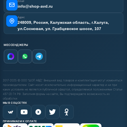
Email
info@shop-avd.ru
Адрес
248009, Россия, Калужская область, г.Калуга,
ул.Сосновая, ул. Грабцевское шоссе, 107
МЕССЕНДЖЕРЫ
2017-2025 © ООО "ШОП АВД". Внешний вид товаров и комплектация могут изменяться
производителем. Сайт носит исключительно информационный характер и ни при
каких условиях не является публичной офертой, определяемой положениями Статьи
437 (2) ГК РФ. Заполняя формы на сайте, Вы подтверждаете возможность их
обработки.
МЫ В СОЦСЕТЯХ
ПРИНИМАЕМ К ОПЛАТЕ