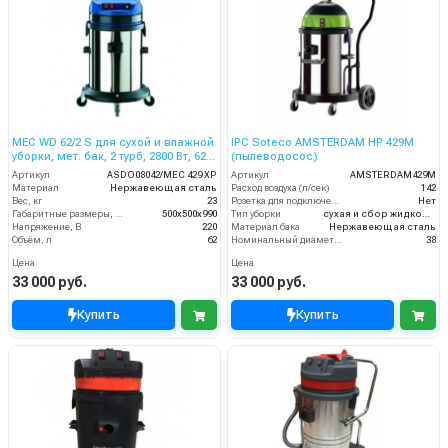
MEC WD 62/2 S для сухой и влажной
IPC Soteco AMSTERDAM HP 429M
уборки, мет. бак, 2 турб, 2800 Вт, 62
(пылеводосос)
л.полн. компл.
Артикул
ASDO08042/MEC 429 XP
Артикул
AMSTERDAM429M
Материал
Нержавеющая сталь
Расход воздуха (л/сек)
142
Вес, кг
23
Розетка для подключения инструмента
Нет
Габаритные размеры, мм
500х500х990
Тип уборки
сухая и сбор жидкостей
Напряжение, В
220
Материал бака
Нержавеющая сталь
Объём, л
62
Номинальный диаметр принадлежностей (мм)
38
Цена
Цена
33 000 руб.
33 000 руб.
Купить
Купить