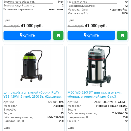
Возможность сбора жидкой грязи
Нет
Объем бака (л)
62
Всасывающий шланг (м)
2
Расход воздуха (л/сек)
142
Защита от перелива воды
поплавок
Материал бака
Нержавейка
Мощность (Вт)
2800
Цена
Цена
41 000 руб.
41 000 руб.
45 000 руб.
45 000 руб.
Купить
Купить
для сухой и влажной уборки PLAY
MEC WD 62/3 ST для сух. и влажн.
YES 429M, 2 турб, 2800 Вт, 62 л.,пласт.
уборки, с тележкой,мет.бак,3
со сливным шлангом
турб,3500Вт,62 л. полн. компл.
Артикул
ASDO13065
Артикул
ASDO08072/MEC 440M XP
Материал
Пластик
Материал
Нержавеющая сталь
В коробке
1
Вес, кг
37
Вес, кг
25
Габаритные размеры, мм
650х590х100
Габаритные размеры, мм
560x700x920
Напряжение, В
220
Напряжение, В
220
Объём, л
62
Цена
Цена