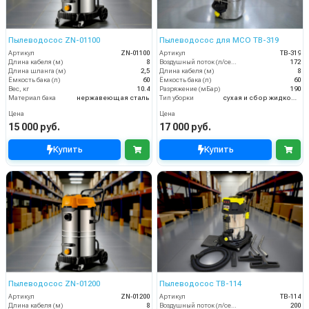
Пылеводосос ZN-01100
Пылеводосос для МСО TB-319
Артикул
ZN-01100
Артикул
TB-319
Длина кабеля (м)
8
Воздушный поток (л/сек)
172
Длина шланга (м)
2,5
Длина кабеля (м)
8
Ёмкость бака (л)
60
Ёмкость бака (л)
60
Вес, кг
10.4
Разряжение (мБар)
190
Материал бака
нержавеющая сталь
Тип уборки
сухая и сбор жидкостей
Цена
Цена
15 000 руб.
17 000 руб.
Купить
Купить
Пылеводосос ZN-01200
Пылеводосос TB-114
Артикул
ZN-01200
Артикул
TB-114
Длина кабеля (м)
8
Воздушный поток (л/сек)
200