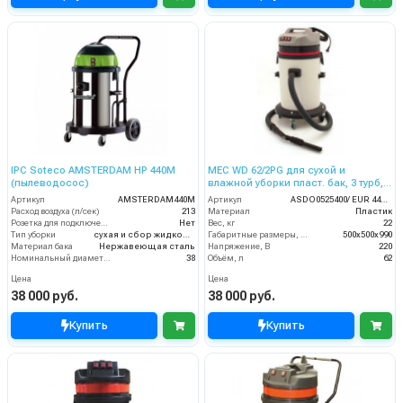
IPC Soteco AMSTERDAM HP 440M
MEC WD 62/2PG для сухой и
(пылеводосос)
влажной уборки пласт. бак, 3 турб,
3500 Вт, 62 л.гараж. комп.
Артикул
AMSTERDAM440M
Артикул
ASDO0525400/ EUR 440 S/XP
Расход воздуха (л/сек)
213
Материал
Пластик
Розетка для подключения инструмента
Нет
Вес, кг
22
Тип уборки
сухая и сбор жидкостей
Габаритные размеры, мм
500х500х990
Материал бака
Нержавеющая сталь
Напряжение, В
220
Номинальный диаметр принадлежностей (мм)
38
Объём, л
62
Цена
Цена
38 000 руб.
38 000 руб.
Купить
Купить