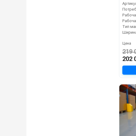
Артику
Рабоча
Тип м
Цена
219 
202 