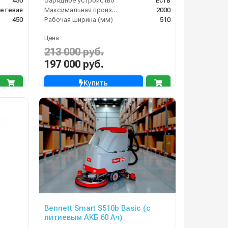
450
Зарядное устройство
Есть
етевая
Максимальная производительность (кв.м/час)
2000
450
Рабочая ширина (мм)
510
Цена
213 000 руб.
197 000 руб.
Купить
Bennett Smart S510b Basic (с
литиевым АКБ 60 Ач)