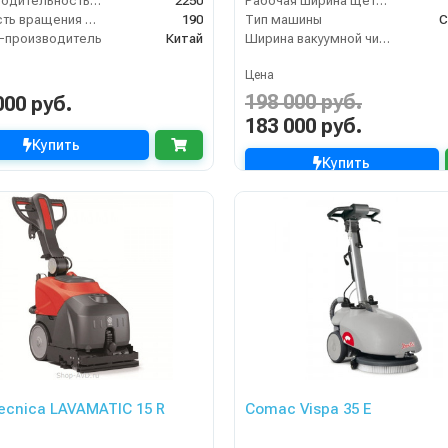
Производительность по площади (м2/ч)
2250
Рабочая ширина щеток (мм)
Скорость вращения щётки (об/мин)
190
Тип машины
С
-производитель
Китай
Ширина вакуумной чистки (мм)
Цена
198 000 руб.
000 руб.
183 000 руб.
Купить
Купить
tecnica LAVAMATIC 15 R
Comac Vispa 35 Е