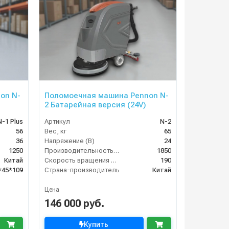
on N-
Поломоечная машина Pennon N-
2 Батарейная версия (24V)
N-1 Plus
Артикул
N-2
56
Вес, кг
65
36
Напряжение (В)
24
1250
Производительность по площади (м2/ч)
1850
Китай
Скорость вращения щётки (об/мин)
190
*45*109
Страна-производитель
Китай
Цена
146 000 руб.
Купить