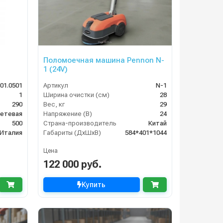
Поломоечная машина Pennon N-
1 (24V)
501.0501
Артикул
N-1
1
Ширина очистки (см)
28
290
Вес, кг
29
етевая
Напряжение (В)
24
500
Страна-производитель
Китай
Италия
Габариты (ДхШхВ)
584*401*1044
Цена
122 000 руб.
Купить