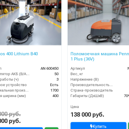
os 400 Lithium B40
Поломоечная машина Penn
1 Plus (36V)
л
AN 600450
Артикул
Аккумулятор АКБ (В/А·ч)
50
Вес, кг
работы (ч)
3
Напряжение (В)
ое устройство
Есть
Производительность по площади (м2/ч)
Максимальная производительность (кв.м/час)
1700
Страна-производитель
я ширина (мм)
400
Габариты (ДхШхВ)
70
Цена
000 руб.
138 000 руб.
000 руб.
Купить