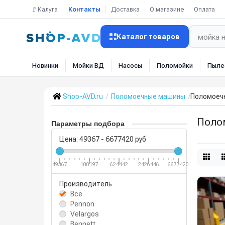
🚩Калуга
Контакты
Доставка
О магазине
Оплата
Каталог товаров
Новинки
Мойки ВД
Насосы
Поломойки
Пыле
Shop-AVD.ru
Поломоечные машины
Поломоеч
Поло
Параметры подбора
Цена:
49367
-
6677420
руб
49367
100197
624442
2426446
6677420
Производитель
Все
Pennon
Velargos
Bennett