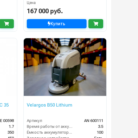
Цена
167 000 руб.
Купить
C 35
Velargos B50 Lithium
E 00598
Артикул
AN 600111
1.7
Время работы от аккумуляторов (ч)
3.5
350
Ёмкость аккумулятора (Ач)
100