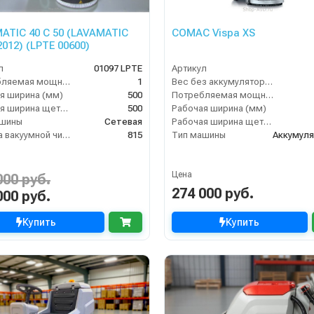
ATIC 40 C 50 (LAVAMATIC
COMAC Vispa XS
2012) (LPTE 00600)
л
01097 LPTE
Артикул
Потребляемая мощность (кВт)
1
Вес без аккумуляторов (кг)
я ширина (мм)
500
Потребляемая мощность (кВт)
Рабочая ширина щеток (мм)
500
Рабочая ширина (мм)
ашины
Сетевая
Рабочая ширина щеток (мм)
Ширина вакуумной чистки (мм)
815
Тип машины
Аккумул
Цена
000 руб.
274 000 руб.
000 руб.
Купить
Купить