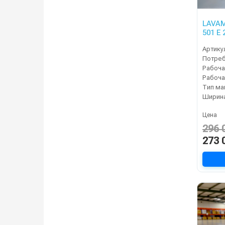
LAVAM
501 E 
Артику
Рабоча
Тип м
Цена
296 
273 