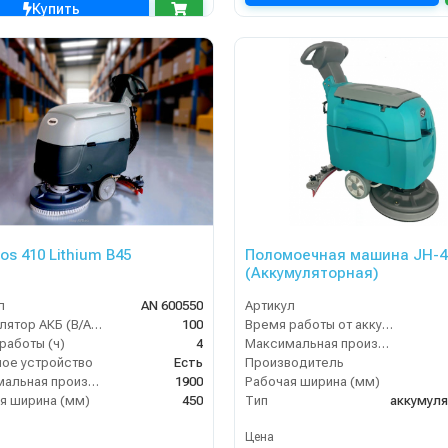
Купить
os 410 Lithium B45
Поломоечная машина JH-4
(Аккумуляторная)
л
AN 600550
Артикул
Аккумулятор АКБ (В/А·ч)
100
Время работы от аккумуляторов (ч)
работы (ч)
4
Максимальная производительность (кв.м/час)
ое устройство
Есть
Производитель
Максимальная производительность (кв.м/час)
1900
Рабочая ширина (мм)
я ширина (мм)
450
Тип
аккумул
Цена