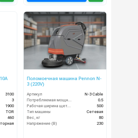
10A
Поломоечная машина Pennon N-
3 (220V)
3100
Артикул
N-3 Cable
3
Потребляемая мощность (кВт)
0.5
1900
Рабочая ширина щеток (мм)
500
TOR
Тип машины
Сетевая
460
Вес, кг
80
яторная
Напряжение (В)
230