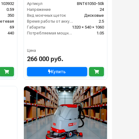
103932
Артикул
BNT61050-50li
0.59
Напряжение
24
350
Вид моечных щеток
Дисковые
етевая
Время работы от аккумуляторов (ч)
2.5
69
Габариты
1320 × 540 × 1060
440
Потребляемая мощность (кВт)
1.05
Цена
266 000 руб.
Купить