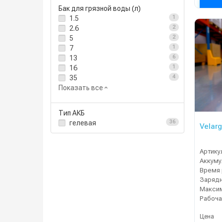
Бак для грязной воды (л)
1.5
1
2.6
2
5
2
7
1
13
6
16
1
35
4
Показать все
Тип АКБ
гелевая
36
Velarg
Артику
Время 
Зарядн
Рабоча
Цена