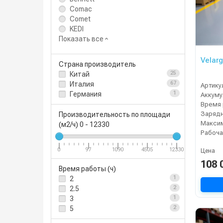
Comac
Comet
KEDI
Показать все
Velarg
Страна производитель
Китай
25
Италия
67
Артику
Германия
1
Время 
Зарядн
Производительность по площади
(м2/ч)
0
-
12330
Рабоча
0
97
1090
4505
12330
Цена
108 
Время работы (ч)
2
1
2.5
2
3
1
5
2