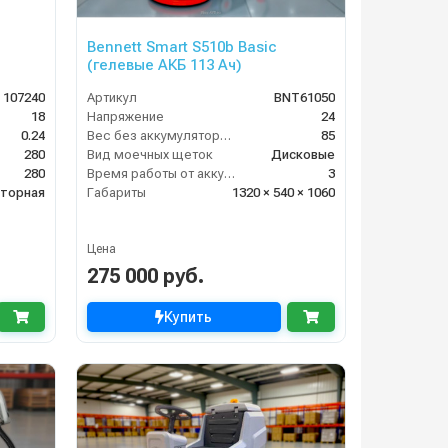
Bennett Smart S510b Basic
(гелевые АКБ 113 Ач)
107240
Артикул
BNT61050
18
Напряжение
24
0.24
Вес без аккумуляторов (кг)
85
280
Вид моечных щеток
Дисковые
280
Время работы от аккумуляторов (ч)
3
яторная
Габариты
1320 × 540 × 1060
Цена
275 000 руб.
Купить