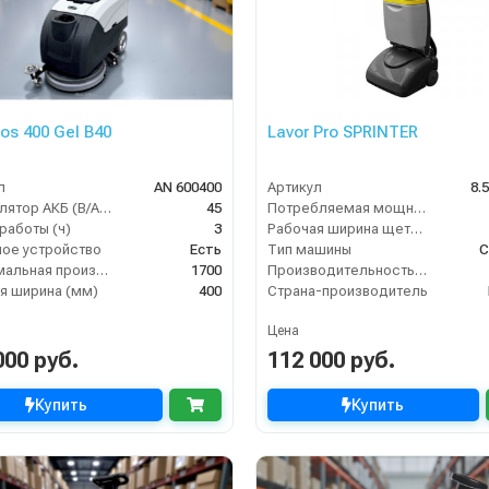
os 400 Gel B40
Lavor Pro SPRINTER
л
AN 600400
Артикул
8.
Аккумулятор АКБ (В/А·ч)
45
Потребляемая мощность (кВт)
работы (ч)
3
Рабочая ширина щеток (мм)
ое устройство
Есть
Тип машины
С
Максимальная производительность (кв.м/час)
1700
Производительность по площади (м2/ч)
я ширина (мм)
400
Страна-производитель
Цена
000 руб.
112 000 руб.
Купить
Купить