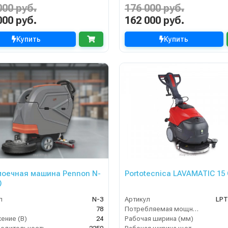
000 руб.
176 000 руб.
000 руб.
162 000 руб.
Купить
Купить
оечная машина Pennon N-
Portotecnica LAVAMATIC 15 
)
л
N-3
Артикул
LPT
78
Потребляемая мощность (кВт)
ение (В)
24
Рабочая ширина (мм)