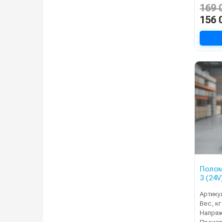
169 
156 
Полом
3 (24V
Артику
Вес, кг
Напряж