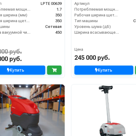
л
LPTE 00639
Артикул
Потребляемая мощность (кВт)
1.7
Потребляемая мощность (кВт)
я ширина (мм)
350
Рабочая ширина щеток (мм)
Рабочая ширина щеток (мм)
350
Тип машины
С
ашины
Сетевая
Уровень шума (дБ)
Ширина вакуумной чистки (мм)
450
Ширина всасывающей балки (мм)
Цена
000 руб.
245 000 руб.
000 руб.
Купить
Купить