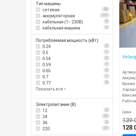
Тип машины
сетевая
28
аккумуляторная
111
кабельная (1~ 230В)
3
кабельная машина
1
Потребляемая мощность (кВт)
0.24
2
0.5
1
Velarg
0.54
2
0.59
1
0.65
2
Артику
0.7
1
0.77
6
Время 
Показать все
Зарядн
Рабоча
Электропитание (В)
12
2
Цена
24
15
139 
36
2
128 
220
77