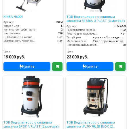
XINBA H6004
TOR Водопылесос с сливным
шлангом BF586A-3 PLAST (3 мотора)
Артикул
H6004
Класс пыли
L
Артикул
BF586A-3
Количество турбин (шт)
2
Расход воздуха (л/сек)
192
Напряжение
220
Розетка для подключения инструмента
Нет
HEPA фильтр в комплекте
Нет
Тип уборки
сухая и сбор жидкостей
Возможность подключения электрощетки
Нет
Материал бака
Ударопрочный пластик
Номинальный диаметр принадлежностей (мм)
38
Цена
Цена
19 000 руб.
23 000 руб.
Купить
Купить
TOR Водопылесос с сливным
TOR Водопылесос с сливным
шлангом BF581A PLAST (2 мотора)
шлангом WL70-70L2B INOX (2