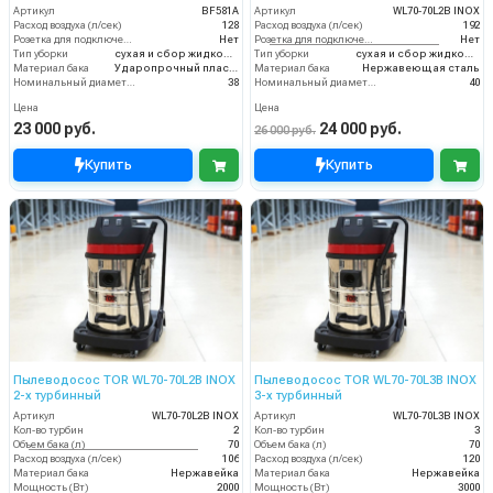
мотора)
Артикул
BF581A
Артикул
WL70-70L2B INOX
Расход воздуха (л/сек)
128
Расход воздуха (л/сек)
192
Розетка для подключения инструмента
Нет
Розетка для подключения инструмента
Нет
Тип уборки
сухая и сбор жидкостей
Тип уборки
сухая и сбор жидкостей
Материал бака
Ударопрочный пластик
Материал бака
Нержавеющая сталь
Номинальный диаметр принадлежностей (мм)
38
Номинальный диаметр принадлежностей (мм)
40
Цена
Цена
23 000 руб.
24 000 руб.
26 000 руб.
Купить
Купить
Пылеводосос TOR WL70-70L2B INOX
Пылеводосос TOR WL70-70L3B INOX
2-х турбинный
3-х турбинный
Артикул
WL70-70L2B INOX
Артикул
WL70-70L3B INOX
Кол-во турбин
2
Кол-во турбин
3
Объем бака (л)
70
Объем бака (л)
70
Расход воздуха (л/сек)
106
Расход воздуха (л/сек)
120
Материал бака
Нержавейка
Материал бака
Нержавейка
Мощность (Вт)
2000
Мощность (Вт)
3000