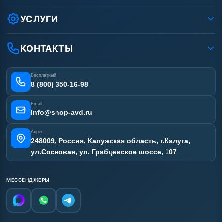
Как заказать?
Условия соглашения
Оплата
УСЛУГИ
Вакансии
Доставка
Ремонт АВД
Рассрочка
Гарантия
Сертификаты
КОНТАКТЫ
Статьи
Лизинг
Наши работы
Получить скидку
Отзывы наших клиентов
Бесплатный
Карта сайта
8 (800) 350-16-98
Email
info@shop-avd.ru
Адрес
248009, Россия, Калужская область, г.Калуга,
ул.Сосновая, ул. Грабцевское шоссе, 107
МЕССЕНДЖЕРЫ