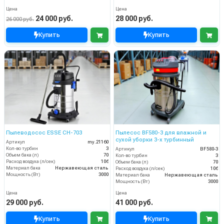
Цена
Цена
24 000 руб.
28 000 руб.
26 000 руб.
Купить
Купить
Пылеводосос ESSE CH-703
Пылесос BF580-3 для влажной и
сухой уборки 3-х турбинный
Артикул
my.21160
Кол-во турбин
3
Артикул
BF580-3
Объем бака (л)
70
Кол-во турбин
3
Расход воздуха (л/сек)
106
Объем бака (л)
70
Материал бака
Нержавеющая сталь
Расход воздуха (л/сек)
106
Мощность (Вт)
3000
Материал бака
Нержавеющая сталь
Мощность (Вт)
3000
Цена
Цена
29 000 руб.
41 000 руб.
Купить
Купить