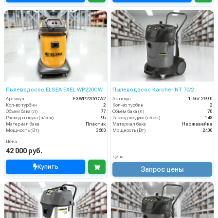
Пылеводосос ELSEA EXEL WP220CW
Пылеводосос Karcher NT 70/2
Артикул
EXWP220YCW2
Артикул
1.667-269.0
Кол-во турбин
2
Кол-во турбин
2
Объем бака (л)
77
Объем бака (л)
70
Расход воздуха (л/сек)
95
Расход воздуха (л/сек)
148
Материал бака
Пластик
Материал бака
Нержавейка
Мощность (Вт)
3600
Мощность (Вт)
2400
Цена
42 000 руб.
Цена
Купить
Запрос цены