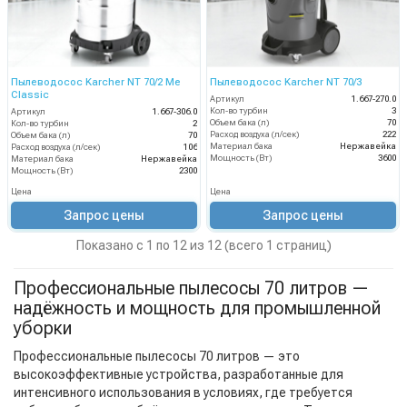
Пылеводосос Karcher NT 70/2 Me
Пылеводосос Karcher NT 70/3
Classic
Артикул
1.667-270.0
Кол-во турбин
3
Артикул
1.667-306.0
Объем бака (л)
70
Кол-во турбин
2
Расход воздуха (л/сек)
222
Объем бака (л)
70
Материал бака
Нержавейка
Расход воздуха (л/сек)
106
Мощность (Вт)
3600
Материал бака
Нержавейка
Мощность (Вт)
2300
Цена
Цена
Запрос цены
Запрос цены
Показано с 1 по 12 из 12 (всего 1 страниц)
Профессиональные пылесосы 70 литров —
надёжность и мощность для промышленной
уборки
Профессиональные пылесосы 70 литров — это
высокоэффективные устройства, разработанные для
интенсивного использования в условиях, где требуется