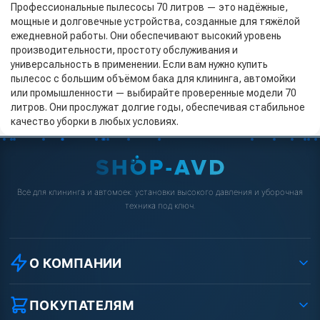
Профессиональные пылесосы 70 литров — это надёжные,
мощные и долговечные устройства, созданные для тяжёлой
ежедневной работы. Они обеспечивают высокий уровень
производительности, простоту обслуживания и
универсальность в применении. Если вам нужно купить
пылесос с большим объёмом бака для клининга, автомойки
или промышленности — выбирайте проверенные модели 70
литров. Они прослужат долгие годы, обеспечивая стабильное
качество уборки в любых условиях.
Всё для клининга и автомоек: установки высокого давления и уборочная
техника под ключ.
О КОМПАНИИ
О компании
Реквизиты ООО «Шоп АВД»
ПОКУПАТЕЛЯМ
Защита данных клиента