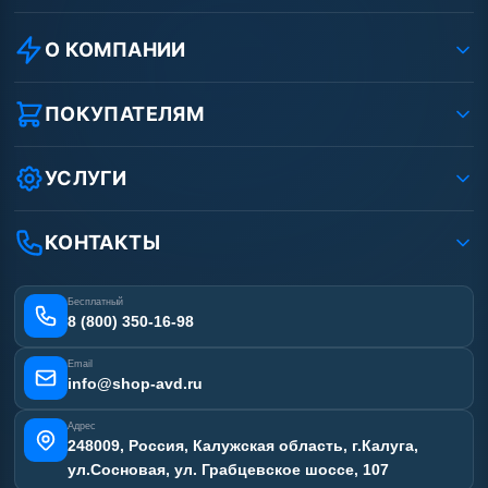
О КОМПАНИИ
О компании
Реквизиты ООО «Шоп АВД»
ПОКУПАТЕЛЯМ
Защита данных клиента
Как заказать?
Условия соглашения
Оплата
УСЛУГИ
Вакансии
Доставка
Ремонт АВД
Рассрочка
Гарантия
Сертификаты
КОНТАКТЫ
Статьи
Лизинг
Наши работы
Получить скидку
Отзывы наших клиентов
Бесплатный
Карта сайта
8 (800) 350-16-98
Email
info@shop-avd.ru
Адрес
248009, Россия, Калужская область, г.Калуга,
ул.Сосновая, ул. Грабцевское шоссе, 107