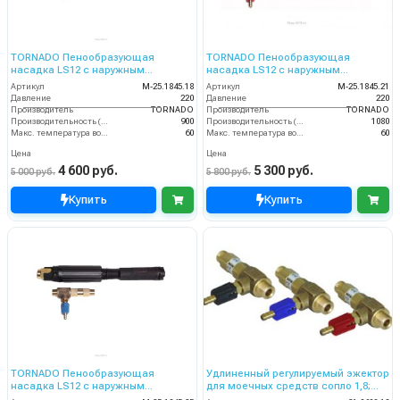
TORNADO Пенообразующая
TORNADO Пенообразующая
насадка LS12 с наружным
насадка LS12 с наружным
эжектором (чёрный)
эжектором (красный)
Артикул
M-25.1845.18
Артикул
M-25.1845.21
Давление
220
Давление
220
Производитель
TORNADO
Производитель
TORNADO
Производительность (л/ч)
900
Производительность (л/ч)
1080
Макс. температура воды на входе (°C)
60
Макс. температура воды на входе (°C)
60
Цена
Цена
4 600 руб.
5 300 руб.
5 000 руб.
5 800 руб.
Купить
Купить
TORNADO Пенообразующая
Удлиненный регулируемый эжектор
насадка LS12 с наружным
для моечных средств сопло 1,8;
эжектором (синий)
вход 3/8ш- выход 3/8ш. (синий)