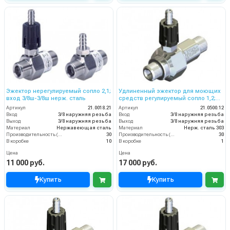
Эжектор нерегулируемый сопло 2,1;
Удлиненный эжектор для моющих
вход 3/8ш-3/8ш нерж. сталь
средств регулируемый сопло 1,2;
вход 3/8ш- выход 3/8ш. (нерж)
Артикул
21.0018.21
Артикул
21.0500.12
Вход
3/8 наружняя резьба
Вход
3/8 наружняя резьба
Выход
3/8 наружняя резьба
Выход
3/8 наружняя резьба
Материал
Нержавеющая сталь
Материал
Нерж. сталь 303
Производительность (л/мин)
30
Производительность (л/мин)
30
В коробке
10
В коробке
1
Цена
Цена
11 000 руб.
17 000 руб.
Купить
Купить