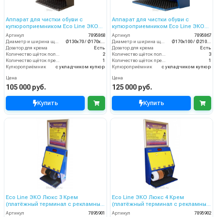
Аппарат для чистки обуви с
Аппарат для чистки обуви с
купюроприемником Eco Line ЭКО
купюроприемником Eco Line ЭКО
Стандарт Плюс
Люкс 4 Крем
Артикул
7895868
Артикул
7895867
Диаметр и ширина щёток (мм)
Ø130х70 / Ø170х70
Диаметр и ширина щёток (мм)
Ø170х100 / Ø210х100
Дозатор для крема
Есть
Дозатор для крема
Есть
Количество щёток полировки (шт)
2
Количество щёток полировки (шт)
3
Количество щёток предварительной очистки (шт)
1
Количество щёток предварительной очистки (шт)
1
Купюроприёмник
с укладчиком купюр
Купюроприёмник
с укладчиком купюр
Цена
Цена
105 000 руб.
125 000 руб.
Купить
Купить
Eco Line ЭКО Люкс 3 Крем
Eco Line ЭКО Люкс 4 Крем
(платёжный терминал с рекламным
(платёжный терминал с рекламным
щитом)
щитом)
Артикул
7895901
Артикул
7895902