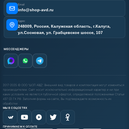
Email
info@shop-avd.ru
Адрес
248009, Россия, Калужская область, г.Калуга,
ул.Сосновая, ул. Грабцевское шоссе, 107
МЕССЕНДЖЕРЫ
2017-2025 © ООО "ШОП АВД". Внешний вид товаров и комплектация могут изменяться
производителем. Сайт носит исключительно информационный характер и ни при
каких условиях не является публичной офертой, определяемой положениями Статьи
437 (2) ГК РФ. Заполняя формы на сайте, Вы подтверждаете возможность их
обработки.
МЫ В СОЦСЕТЯХ
ПРИНИМАЕМ К ОПЛАТЕ