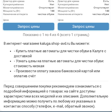
Дозатор для крема
Есть
Дозатор для крема
Есть
Купюроприёмник
Нет
Купюроприёмник
Нет
Монетоприёмник
Отсутствует
Монетоприёмник
Отсутствует
Мощность (Вт)
180
Мощность (Вт)
180
Назначение аппарата
чистка обуви
Назначение аппарата
чистка обуви
Цена
Цена
Запрос цены
Запрос цены
Показано с 1 по 4 из 4 (всего 1 страниц)
В интернет-магазине kaluga.shop-avd.ru Вы можете:
- Купить платные автоматы для чистки обуви в Калуге с
доставкой
- Узнать цены на платные автоматы для чистки обуви:
стоиомсть низкая
- Произвести оплату заказа банковской картой или
оплатив счёт
Перед совершением покупки рекомендуем ознакомиться с
подробной информацией о товарах: на сайте доступны
характеристики всех моделей и их описания. Дополнительную
информацию можно получить по любому из указанных в
контактах способу (телефон, e-mail, обратный звонок).