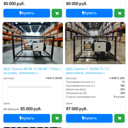
80 000 руб.
80 000 руб.
Купить
Купить
АВД Тритон AR RR 15 250 BP 7 Titan (
АВД Тритон Т 15/250 TS 7.5
на раме, электрика с
(манометр, электрика с
теплозащитой)
теплозащитой)
Артикул
T-RR15.25HN
Артикул
Т-BM15.25N
Производительность (л/мин)
15
Производительность (л/ч)
900
Давление (бар)
250
Напряжение (В)
380
Страна-производитель
Россия
Цена
Цена
85 000 руб.
87 000 руб.
89 000 руб.
Купить
Купить