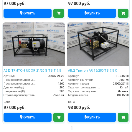
97 000 руб.
97 000 руб.
Купить
Купить
АВД ТРИТОН UDOR 21/20 S TS T 7.5
АВД Тритон AR 15/280 TS 7.5 C
Артикул
UDOR-21.20
Артикул
T-RG15.28
Производительность (л/мин)
21
Артикул двигателя
75S176
Производительность (л/ч)
1260
Артикул насоса
24962/26118
Давление (бар)
200
Страна-производитель двигателя
Китай
Напряжение (В)
380
Страна-производитель насоса
Италия
Страна-производитель
Россия
Модель насоса
RG 15.28
Цена
Цена
97 000 руб.
98 000 руб.
Купить
Купить
1