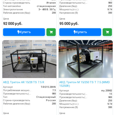
Страна-производитель
Италия
Производительность (л/ч)
900
Тип автомойки
стационарная
Давление (бар)
250
Электропитание
3~ 400 В. 50 Гц
Мощность (л.с.)
9.74
Рабочее давление (бар)
200
Напряжение (В)
380
Цена
Цена
92 000 руб.
95 000 руб.
Купить
Купить
АВД Тритон AR 15/28 TS 7.5 R
АВД Тритон M 15/250 TS T 7.5 (MMD
15250R)
Артикул
T-RG15.28HN
Потребляемая мощность (кВт)
7.5
Артикул
my.20862
Производительность (л/ч)
900
Производительность (л/мин)
15
Тип
Стационарный
Производительность (л/ч)
900
Страна-производитель
Россия
Давление (бар)
250
Рабочее давление (бар)
280
Мощность (л.с.)
9.74
Напряжение (В)
380
Цена
Цена