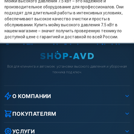
Мойки высокого давления 7.5 кВт – это надежное и
производительное оборудование для профессионалов. Они
подходят для длительной работы в интенсивных условиях,
обеспечивают высокое качество очистки и просты в
обслуживании. Купить мойку высокого давления 7.5 кВт в
нашем магазине – значит получить проверенную технику по
доступной цене с гарантией и доставкой по всей России.
Всё для клининга и автомоек: установки высокого давления и уборочная
техника под ключ.
О КОМПАНИИ
О компании
Реквизиты ООО «Шоп АВД»
ПОКУПАТЕЛЯМ
Защита данных клиента
Как заказать?
Условия соглашения
Оплата
УСЛУГИ