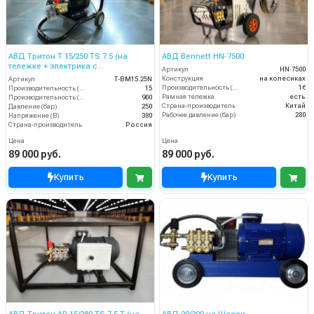
АВД Тритон Т 15/250 TS 7.5 (на
АВД Bennett HN‑7500
тележке + электрика с
Артикул
HN‑7500
теплозащитой)
Конструкция
на колесиках
Артикул
Т-BM15.25N
Производительность (л/мин)
16
Производительность (л/мин)
15
Рамная тележка
есть
Производительность (л/ч)
900
Страна-производитель
Китай
Давление (бар)
250
Рабочее давление (бар)
280
Напряжение (В)
380
Страна-производитель
Россия
Цена
Цена
89 000 руб.
89 000 руб.
Купить
Купить