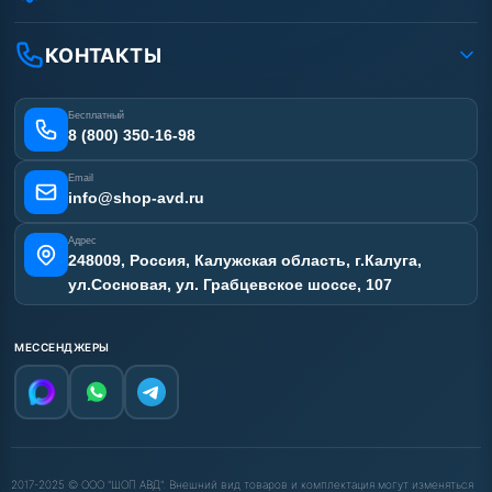
Вакансии
Доставка
Ремонт АВД
Рассрочка
Гарантия
Сертификаты
КОНТАКТЫ
Статьи
Лизинг
Наши работы
Получить скидку
Отзывы наших клиентов
Бесплатный
Карта сайта
8 (800) 350-16-98
Email
info@shop-avd.ru
Адрес
248009, Россия, Калужская область, г.Калуга,
ул.Сосновая, ул. Грабцевское шоссе, 107
МЕССЕНДЖЕРЫ
2017-2025 © ООО "ШОП АВД". Внешний вид товаров и комплектация могут изменяться