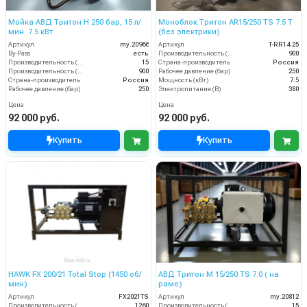
Мойка АВД Тритон H 250 бар, 15 л/
Моноблок Тритон AR15/250 TS 7.5 T
мин. 7.5 кВт
(без электрики)
Артикул
my.20966
Артикул
T-RR14.25
By-Pass
есть
Производительность (л/ч)
900
Производительность (л/мин)
15
Страна-производитель
Россия
Производительность (л/ч)
900
Рабочее давление (бар)
250
Страна-производитель
Россия
Мощность (кВт)
7.5
Рабочее давление (бар)
250
Электропитание (В)
380
Цена
Цена
92 000 руб.
92 000 руб.
Купить
Купить
HAWK FX 200/21 Total Stop (1450 об/
АВД Тритон M 15/250 TS 7.0 ( на
мин)
раме)
Артикул
FX2021TS
Артикул
my.20812
Производительность (л/ч)
1260
Производительность (л/мин)
15