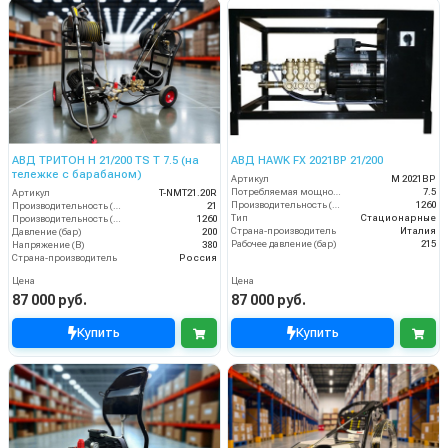
АВД ТРИТОН Н 21/200 TS Т 7.5 (на
АВД HAWK FX 2021BP 21/200
тележке с барабаном)
Артикул
M 2021BP
Потребляемая мощность (кВт)
7.5
Артикул
T-NMT21.20R
Производительность (л/ч)
1260
Производительность (л/мин)
21
Тип
Стационарные
Производительность (л/ч)
1260
Страна-производитель
Италия
Давление (бар)
200
Рабочее давление (бар)
215
Напряжение (В)
380
Страна-производитель
Россия
Цена
Цена
87 000 руб.
87 000 руб.
Купить
Купить