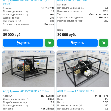
АВД Тритон AR 15/280 TS 7.5 Т (на
АВД 20/200 на Шасси
раме)
Артикул
----
Потребляемая мощность (кВт)
7,5
Артикул
T-RG15.28N
Производительность (л/ч)
1260
Производительность (л/мин)
15
Тип
Стационарные
Производительность (л/ч)
900
Страна-производитель
Италия
Давление (бар)
280
Рабочее давление (бар)
200
Напряжение (В)
380
Страна-производитель
Россия
Цена
Цена
89 000 руб.
89 000 руб.
Купить
Купить
АВД Тритон AR 15/280 BP 7.5 T Pro
АВД Тритон T 15/250 BP 7.5
Артикул
T-RG15.28HN
Артикул
triton-15.75
Источник питания (~/В/Гц)
380/50
Вход
G 1/2
Потребляемая мощность (кВт)
7.5
Выход
G 3/8
Производительность (л/мин)
15
Источник питания (~/В/Гц)
380
Тип вала
полый вал
Потребляемая мощность (кВт)
7.5