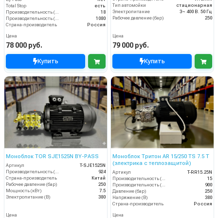
Тип автомойки
стационарная
Total Stop
есть
Электропитание
3~ 400 В. 50 Гц
Производительность (л/мин)
18
Рабочее давление (бар)
250
Производительность (л/ч)
1080
Страна-производитель
Россия
Цена
Цена
78 000 руб.
79 000 руб.
Купить
Купить
Моноблок TOR SJE1525N BY-PASS
Моноблок Тритон AR 15/250 TS 7.5 T
(электрика с теплозащитой)
Артикул
T-SJE1525N
Производительность (л/ч)
924
Артикул
T-RR15.25N
Страна-производитель
Китай
Производительность (л/мин)
15
Рабочее давление (бар)
250
Производительность (л/ч)
900
Мощность (кВт)
7.5
Давление (бар)
250
Электропитание (В)
380
Напряжение (В)
380
Страна-производитель
Россия
Цена
Цена