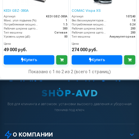
KEDI GBZ-380A
COMAC Vispa XS
Артикул
KEDI GBZ-380A
Артикул
107240
Макс. угол подъема (%)
1
Вес без аккумуляторов (кг)
18
Потребляемая мощность (кВт)
1.5
Потребляемая мощность (кВт)
0.24
Рабочая ширина щеток (мм)
380
Рабочая ширина (мм)
280
Тип машины
Сетевая
Рабочая ширина щеток (мм)
280
Уровень шума (дБ)
80
Тип машины
Аккумуляторная
Цена
Цена
49 000 руб.
274 000 руб.
Купить
Купить
Показано с 1 по 2 из 2 (всего 1 страниц)
Всё для клининга и автомоек: установки высокого давления и уборочная
техника под ключ.
О КОМПАНИИ