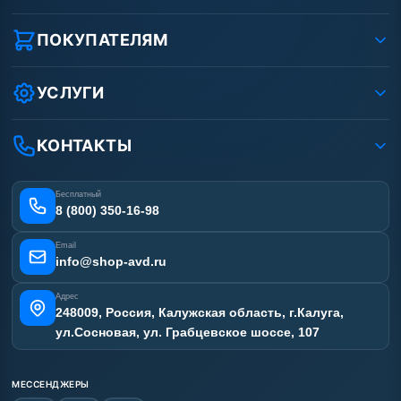
О компании
Реквизиты ООО «Шоп АВД»
ПОКУПАТЕЛЯМ
Защита данных клиента
Как заказать?
Условия соглашения
Оплата
УСЛУГИ
Вакансии
Доставка
Ремонт АВД
Рассрочка
Гарантия
Сертификаты
КОНТАКТЫ
Статьи
Лизинг
Наши работы
Получить скидку
Отзывы наших клиентов
Бесплатный
Карта сайта
8 (800) 350-16-98
Email
info@shop-avd.ru
Адрес
248009, Россия, Калужская область, г.Калуга,
ул.Сосновая, ул. Грабцевское шоссе, 107
МЕССЕНДЖЕРЫ