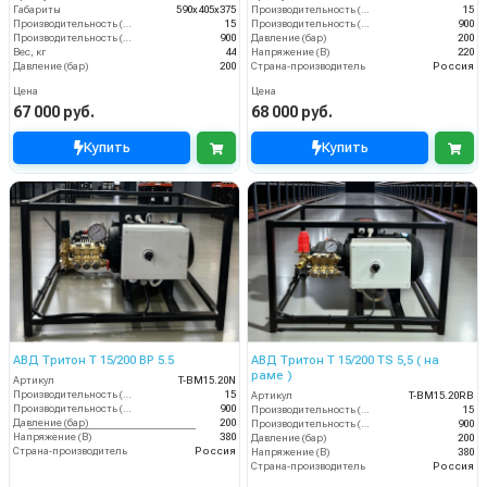
Габариты
590х405х375
Производительность (л/мин)
15
Производительность (л/мин)
15
Производительность (л/ч)
900
Производительность (л/ч)
900
Давление (бар)
200
Вес, кг
44
Напряжение (В)
220
Давление (бар)
200
Страна-производитель
Россия
Цена
Цена
67 000 руб.
68 000 руб.
Купить
Купить
АВД Тритон Т 15/200 ВР 5.5
АВД Тритон Т 15/200 TS 5,5 ( на
раме )
Артикул
T-BM15.20N
Производительность (л/мин)
15
Артикул
T-BM15.20RB
Производительность (л/ч)
900
Производительность (л/мин)
15
Давление (бар)
200
Производительность (л/ч)
900
Напряжение (В)
380
Давление (бар)
200
Страна-производитель
Россия
Напряжение (В)
380
Страна-производитель
Россия