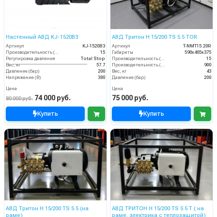
Настенный АВД KJ-1520B3
АВД Тритон H 15/200 TS 5.5 TOR
Артикул
KJ-1520B3
Артикул
T-NMT15.20R
Производительность (л/мин)
15
Габариты
590х405х375
Регулировка давления
Total Stop
Производительность (л/мин)
15
Вес, кг
57.7
Производительность (л/ч)
900
Давление (бар)
200
Вес, кг
43
Напряжение (В)
380
Давление (бар)
200
Цена
Цена
74 000 руб.
75 000 руб.
80 000 руб.
Купить
Купить
АВД Тритон Н 15/200 TS 5.5 (на
АВД ТРИТОН H 15/200 TS 5.5 T ( на
раме)
раме, электрика с теплозащитой)