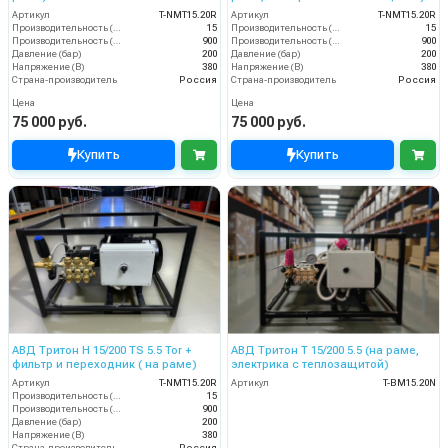
Артикул
T-NMT15.20R
Артикул
T-NMT15.20R
Производительность (л/мин)
15
Производительность (л/мин)
15
Производительность (л/ч)
900
Производительность (л/ч)
900
Давление (бар)
200
Давление (бар)
200
Напряжение (В)
380
Напряжение (В)
380
Страна-производитель
Россия
Страна-производитель
Россия
Цена
Цена
75 000 руб.
75 000 руб.
Купить
Купить
АВД Тритон H 15/200 TS 5.5 Tor +
АВД Тритон Т 15/200 5.5 (на раме,
фильтр и переходник ( на раме)
электрика с теплозащитой)
Артикул
T-NMT15.20R
Артикул
T-BM15.20N
Производительность (л/мин)
15
Производительность (л/ч)
900
Давление (бар)
200
Напряжение (В)
380
Страна-производитель
Россия