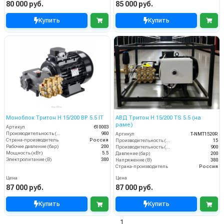
80 000 руб.
85 000 руб.
Купить
Купить
Моноблок Тритон H 15/200 BP 5.5 IT
АВД Тритон Н 15/200 TS 5.5 (на
раме)
Артикул
610003
Производительность (л/ч)
900
Артикул
T-NMT1520R
Страна-производитель
Россия
Производительность (л/мин)
15
Рабочее давление (бар)
200
Производительность (л/ч)
900
Мощность (кВт)
5.5
Давление (бар)
200
Электропитание (В)
380
Напряжение (В)
380
Страна-производитель
Россия
Цена
Цена
87 000 руб.
87 000 руб.
Купить
Купить
1