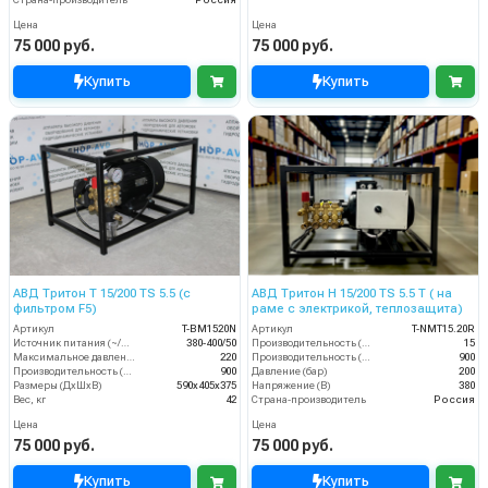
Цена
Цена
75 000 руб.
75 000 руб.
Купить
Купить
АВД Тритон T 15/200 TS 5.5 (с
АВД Тритон H 15/200 TS 5.5 T ( на
фильтром F5)
раме с электрикой, теплозащита)
Артикул
T-BM1520N
Артикул
T-NMT15.20R
Источник питания (~/В/Гц)
380-400/50
Производительность (л/мин)
15
Максимальное давление (бар)
220
Производительность (л/ч)
900
Производительность (л/мин)
900
Давление (бар)
200
Размеры (ДхШхВ)
590х405х375
Напряжение (В)
380
Вес, кг
42
Страна-производитель
Россия
Цена
Цена
75 000 руб.
75 000 руб.
Купить
Купить