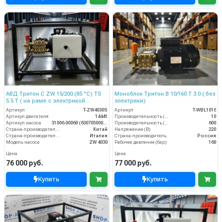
АВД Тритон C ZW 15/200 (85 °C) TS
Моноблок Тритон B 10/160 T 3.0 ( без
5.5 T ( на раме с электрикой
электрики)
теплозащитой)
Артикул
T-ZW4030S
Артикул
T-WBL1016
Артикул двигателя
14441
Производительность (л/мин)
10
Артикул насоса
31006-00060 (6307050000)
Производительность (л/ч)
600
Страна-производитель двигателя
Китай
Напряжение (В)
220
Страна-производитель насоса
Италия
Страна-производитель
Россия
Модель насоса
ZW 4030
Рабочее давление (бар)
160
Цена
Цена
76 000 руб.
77 000 руб.
Купить
Купить