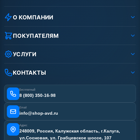
О КОМПАНИИ
О компании
Реквизиты ООО «Шоп АВД»
ПОКУПАТЕЛЯМ
Защита данных клиента
Как заказать?
Условия соглашения
Оплата
УСЛУГИ
Вакансии
Доставка
Ремонт АВД
Рассрочка
Гарантия
Сертификаты
КОНТАКТЫ
Статьи
Лизинг
Наши работы
Получить скидку
Отзывы наших клиентов
Бесплатный
Карта сайта
8 (800) 350-16-98
Email
info@shop-avd.ru
Адрес
248009, Россия, Калужская область, г.Калуга,
ул.Сосновая, ул. Грабцевское шоссе, 107