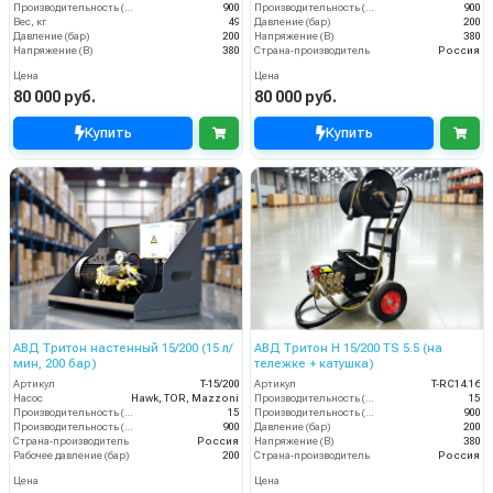
Производительность (л/ч)
900
Производительность (л/ч)
900
Вес, кг
49
Давление (бар)
200
Давление (бар)
200
Напряжение (В)
380
Напряжение (В)
380
Страна-производитель
Россия
Цена
Цена
80 000 руб.
80 000 руб.
Купить
Купить
АВД Тритон настенный 15/200 (15 л/
АВД Тритон Н 15/200 TS 5.5 (на
мин, 200 бар)
тележке + катушка)
Артикул
T-15/200
Артикул
T-RC14.16
Насос
Hawk, TOR, Mazzoni
Производительность (л/мин)
15
Производительность (л/мин)
15
Производительность (л/ч)
900
Производительность (л/ч)
900
Давление (бар)
200
Страна-производитель
Россия
Напряжение (В)
380
Рабочее давление (бар)
200
Страна-производитель
Россия
Цена
Цена