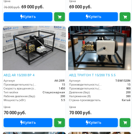
Цена
Цена
69 000 руб.
69 000 руб.
76 000 руб.
Купить
Купить
АВД AR 15/200 BP 4
АВД ТРИТОН T 15/200 TS 5.5
Артикул
AK-2891
Артикул
T-BM1520N
Производительность (л/мин)
15
Производительность (л/мин)
15
Скорость вращения (об/мин)
1450
Производительность (л/ч)
900
Тип мойки
Стационарная
Давление (бар)
200
Рабочее давление (бар)
200
Напряжение (В)
380
Мощность (кВт)
5.5
Страна-производитель
Китай
Цена
Цена
70 000 руб.
70 000 руб.
Купить
Купить