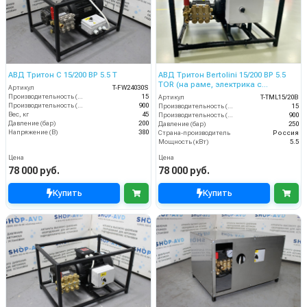
АВД Тритон C 15/200 BP 5.5 T
АВД Тритон Bertolini 15/200 BP 5.5
TOR (на раме, электрика с
Артикул
T-FW24030S
теплозащитой)
Производительность (л/мин)
15
Артикул
T-TML15/20B
Производительность (л/ч)
900
Производительность (л/мин)
15
Вес, кг
45
Производительность (л/ч)
900
Давление (бар)
200
Давление (бар)
250
Напряжение (В)
380
Страна-производитель
Россия
Мощность (кВт)
5.5
Цена
Цена
78 000 руб.
78 000 руб.
Купить
Купить