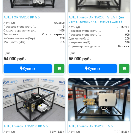
АВД TOR 15/200 BP 5.5
АВД Тритон AR 15/200 TS 5.5 T (на
раме, электрика, теплозащита)
Артикул
AK-2890
Производительность (л/мин)
15
Артикул
T-RR15.20N
Скорость вращения (об/мин)
1450
Производительность (л/мин)
15
Тип мойки
Стационарная
Производительность (л/ч)
900
Рабочее давление (бар)
200
Давление (бар)
200
Мощность (кВт)
5.5
Напряжение (В)
380
Страна-производитель
Россия
Цена
Цена
64 000 руб.
65 000 руб.
Купить
Купить
АВД Тритон T 15/200 BP 5.5
АВД Тритон AR 15/200 T 5.5
Артикул
T-BM1520N
Артикул
T-RR15.20N