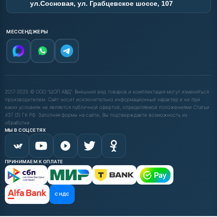
ул.Сосновая, ул. Грабцевское шоссе, 107
МЕССЕНДЖЕРЫ
2017-2025 © ООО "ШОП АВД". Внешний вид товаров и комплектация могут изменяться
производителем. Сайт носит исключительно информационный характер и ни при
каких условиях не является публичной офертой, определяемой положениями Статьи
437 (2) ГК РФ. Заполняя формы на сайте, Вы подтверждаете возможность их
обработки.
МЫ В СОЦСЕТЯХ
ПРИНИМАЕМ К ОПЛАТЕ
С НДС