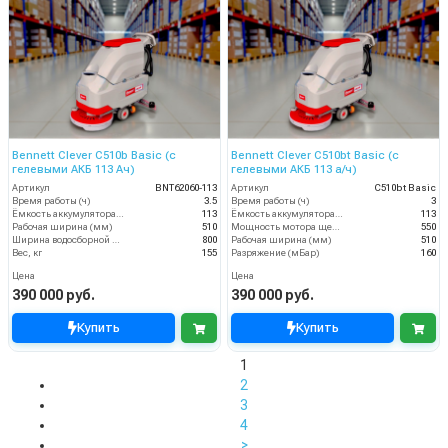
Bennett Clever C510b Basic (с
Bennett Clever C510bt Basic (с
гелевыми АКБ 113 Ач)
гелевыми АКБ 113 а/ч)
Артикул
BNT62060-113
Артикул
C510bt Basic
Время работы (ч)
3.5
Время работы (ч)
3
Ёмкость аккумулятора (Ач)
113
Ёмкость аккумулятора (Ач)
113
Рабочая ширина (мм)
510
Мощность мотора щеток
550
Ширина водосборной рейки
800
Рабочая ширина (мм)
510
Вес, кг
155
Разряжение (мБар)
160
Цена
Цена
390 000 руб.
390 000 руб.
Купить
Купить
1
2
3
4
>