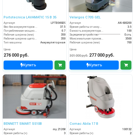
Portotecnica LAVAMATIC 15 B 35
Velargos C70S GEL
Артикул
LPTB06929
Артикул
AN 600200
Вес без аккумуляторов (кг)
37.5
Время работы от аккумуляторов (ч)
3.5
Потребляемая мощность (кВт)
0.7
Ёмкость аккумулятора (Ач)
100
Рабочая ширина (мм)
350
Зарядное устройство
Есть
Рабочая ширина щеток (мм)
350
Максимальная производительность (кв.м/час)
3500
Тип машины
Аккумуляторная
Рабочая ширина (мм)
700
Цена
Цена
276 000 руб.
277 000 руб.
301 000 руб.
Купить
Купить
BENNETT SMART S510B
Comac Abila 17 B
Артикул
my.21268
Артикул
100132
Время работы (ч)
3
Время работы (ч)
2