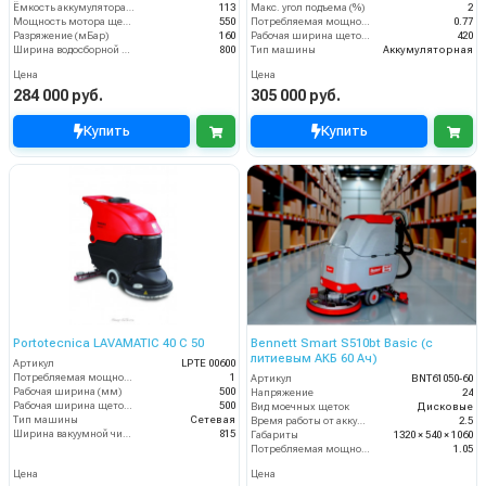
Ёмкость аккумулятора (Ач)
113
Макс. угол подъема (%)
2
Мощность мотора щеток
550
Потребляемая мощность (кВт)
0.77
Разряжение (мБар)
160
Рабочая ширина щеток (мм)
420
Ширина водосборной рейки
800
Тип машины
Аккумуляторная
Цена
Цена
284 000 руб.
305 000 руб.
Купить
Купить
Portotecnica LAVAMATIC 40 C 50
Bennett Smart S510bt Basic (с
литиевым АКБ 60 Ач)
Артикул
LPTE 00600
Потребляемая мощность (кВт)
1
Артикул
BNT61050-60
Рабочая ширина (мм)
500
Напряжение
24
Рабочая ширина щеток (мм)
500
Вид моечных щеток
Дисковые
Тип машины
Сетевая
Время работы от аккумуляторов (ч)
2.5
Ширина вакуумной чистки (мм)
815
Габариты
1320 × 540 × 1060
Потребляемая мощность (кВт)
1.05
Цена
Цена