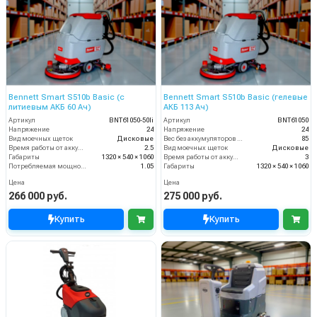
Bennett Smart S510b Basic (с
Bennett Smart S510b Basic (гелевые
литиевым АКБ 60 Ач)
АКБ 113 Ач)
Артикул
BNT61050-50li
Артикул
BNT61050
Напряжение
24
Напряжение
24
Вид моечных щеток
Дисковые
Вес без аккумуляторов (кг)
85
Время работы от аккумуляторов (ч)
2.5
Вид моечных щеток
Дисковые
Габариты
1320 × 540 × 1060
Время работы от аккумуляторов (ч)
3
Потребляемая мощность (кВт)
1.05
Габариты
1320 × 540 × 1060
Цена
Цена
266 000 руб.
275 000 руб.
Купить
Купить