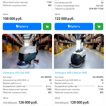
Максимальная производительность (кв.м/час)
1700
Напряжение (В)
24
Рабочая ширина (мм)
400
Страна-производитель
Китай
Габариты (ДхШхВ)
584*401*1044
Цена
Цена
108 000 руб.
122 000 руб.
Купить
Купить
Velargos 410 Gel B45
Velargos 400 Lithium B40
Артикул
AN 600500
Артикул
AN 600450
Аккумулятор АКБ (В/А·ч)
80
Аккумулятор АКБ (В/А·ч)
50
Время работы (ч)
4
Время работы (ч)
3
Зарядное устройство
Есть
Зарядное устройство
Есть
Максимальная производительность (кв.м/час)
1900
Максимальная производительность (кв.м/час)
1700
Рабочая ширина (мм)
450
Рабочая ширина (мм)
400
Цена
Цена
126 000 руб.
128 000 руб.
136 000 руб.
139 000 руб.