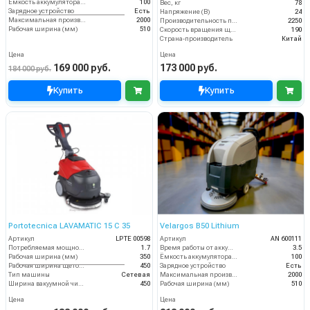
Ёмкость аккумулятора (Ач)
100
Вес, кг
78
Зарядное устройство
Есть
Напряжение (В)
24
Максимальная производительность (кв.м/час)
2000
Производительность по площади (м2/ч)
2250
Рабочая ширина (мм)
510
Скорость вращения щётки (об/мин)
190
Страна-производитель
Китай
Цена
Цена
169 000 руб.
173 000 руб.
184 000 руб.
Купить
Купить
Portotecnica LAVAMATIC 15 C 35
Velargos B50 Lithium
Артикул
LPTE 00598
Артикул
AN 600111
Потребляемая мощность (кВт)
1.7
Время работы от аккумуляторов (ч)
3.5
Рабочая ширина (мм)
350
Ёмкость аккумулятора (Ач)
100
Рабочая ширина щеток (мм)
450
Зарядное устройство
Есть
Тип машины
Сетевая
Максимальная производительность (кв.м/час)
2000
Ширина вакуумной чистки (мм)
450
Рабочая ширина (мм)
510
Цена
Цена