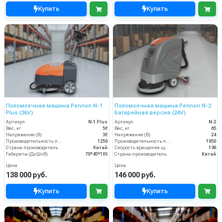
Купить
Купить
Поломоечная машина Pennon N-1
Поломоечная машина Pennon N-2
Plus (36V)
Батарейная версия (24V)
Артикул
N-1 Plus
Артикул
N-2
Вес, кг
56
Вес, кг
65
Напряжение (В)
36
Напряжение (В)
24
Производительность по площади (м2/ч)
1250
Производительность по площади (м2/ч)
1850
Страна-производитель
Китай
Скорость вращения щётки (об/мин)
190
Габариты (ДхШхВ)
70*45*109
Страна-производитель
Китай
Цена
Цена
138 000 руб.
146 000 руб.
Купить
Купить