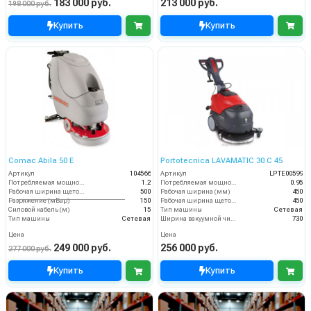
183 000 руб.
213 000 руб.
198 000 руб.
Купить
Купить
Comac Abila 50 E
Portotecnica LAVAMATIC 30 С 45
Артикул
104566
Артикул
LPTE00599
Потребляемая мощность (кВт)
1.2
Потребляемая мощность (кВт)
0.95
Рабочая ширина щеток (мм)
500
Рабочая ширина (мм)
450
Разряжение (мБар)
150
Рабочая ширина щеток (мм)
450
Силовой кабель (м)
15
Тип машины
Сетевая
Тип машины
Сетевая
Ширина вакуумной чистки (мм)
730
Цена
Цена
249 000 руб.
256 000 руб.
277 000 руб.
Купить
Купить