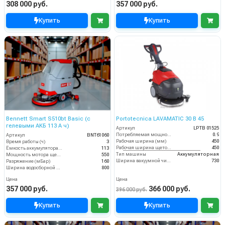
308 000 руб.
357 000 руб.
Купить
Купить
Bennett Smart S510bt Basic (с
Portotecnica LAVAMATIC 30 B 45
гелевыми АКБ 113 А ч)
Артикул
LPTB 01525
Потребляемая мощность (кВт)
0.9
Артикул
BNT61060
Рабочая ширина (мм)
450
Время работы (ч)
3
Рабочая ширина щеток (мм)
450
Ёмкость аккумулятора (Ач)
113
Тип машины
Аккумуляторная
Мощность мотора щеток
550
Ширина вакуумной чистки (мм)
730
Разряжение (мБар)
160
Ширина водосборной рейки
800
Цена
Цена
357 000 руб.
366 000 руб.
396 000 руб.
Купить
Купить