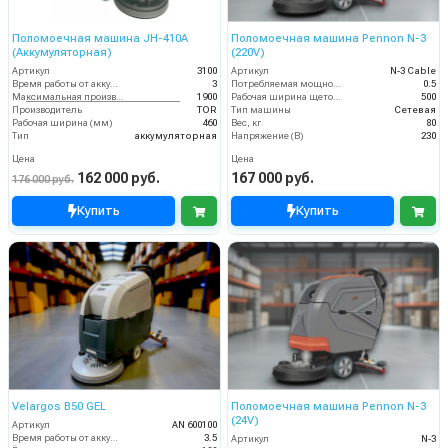
Поломоечная машина JH-410A
Поломоечная машина Pennon N-3
(Аккумуляторная)
(220V)
Артикул
3100
Артикул
N-3 Cable
Время работы от аккумуляторов (ч)
3
Потребляемая мощность (кВт)
0.5
Максимальная производительность (кв.м/час)
1900
Рабочая ширина щеток (мм)
500
Производитель
TOR
Тип машины
Сетевая
Рабочая ширина (мм)
460
Вес, кг
80
Тип
аккумуляторная
Напряжение (В)
230
Цена
Цена
162 000 руб.
167 000 руб.
176 000 руб.
Купить
Купить
Velargos B50 GEL
Поломоечная машина Pennon N-3
(24V)
Артикул
AN 600100
Время работы от аккумуляторов (ч)
3.5
Артикул
N-3