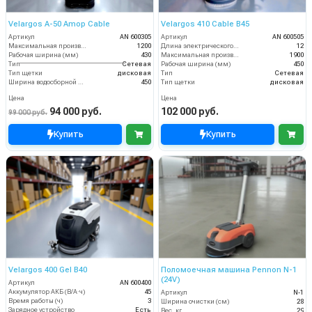
Velargos A-50 Amop Cable
Velargos 410 Cable B45
Артикул
AN 600305
Артикул
AN 600505
Максимальная производительность (кв.м/час)
1200
Длина электрического кабеля (м)
12
Рабочая ширина (мм)
430
Максимальная производительность (кв.м/час)
1900
Тип
Сетевая
Рабочая ширина (мм)
450
Тип щетки
дисковая
Тип
Сетевая
Ширина водосборной рейки
450
Тип щетки
дисковая
Цена
Цена
94 000 руб.
102 000 руб.
99 000 руб.
Купить
Купить
Velargos 400 Gel B40
Поломоечная машина Pennon N-1
(24V)
Артикул
AN 600400
Аккумулятор АКБ (В/А·ч)
45
Артикул
N-1
Время работы (ч)
3
Ширина очистки (см)
28
Зарядное устройство
Есть
Вес, кг
29