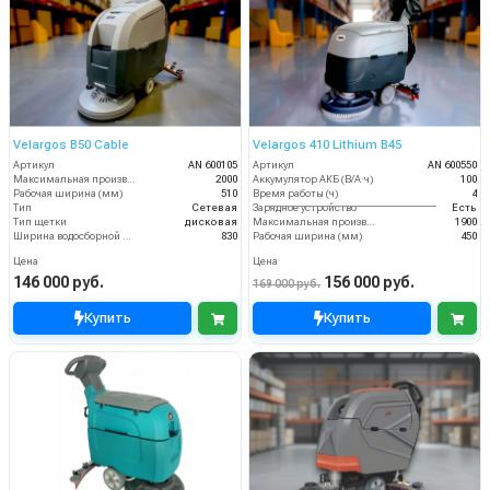
Velargos B50 Cable
Velargos 410 Lithium B45
Артикул
AN 600105
Артикул
AN 600550
Максимальная производительность (кв.м/час)
2000
Аккумулятор АКБ (В/А·ч)
100
Рабочая ширина (мм)
510
Время работы (ч)
4
Тип
Сетевая
Зарядное устройство
Есть
Тип щетки
дисковая
Максимальная производительность (кв.м/час)
1900
Ширина водосборной рейки
830
Рабочая ширина (мм)
450
Цена
Цена
146 000 руб.
156 000 руб.
169 000 руб.
Купить
Купить