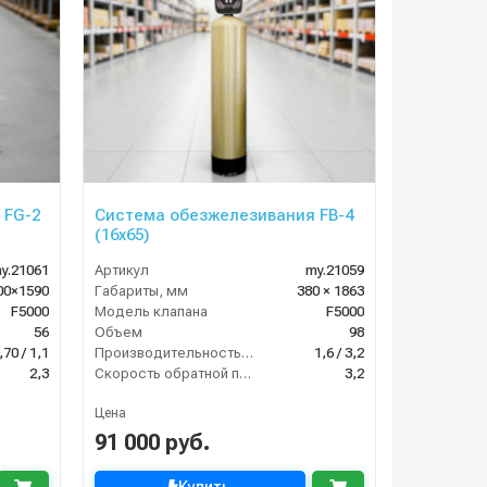
 FG-2
Система обезжелезивания FB-4
(16х65)
y.21061
Артикул
my.21059
00×1590
Габариты, мм
380 × 1863
F5000
Модель клапана
F5000
56
Объем
98
,70 / 1,1
Производительность (м3/час)
1,6 / 3,2
2,3
Скорость обратной промывки (м³/ч)
3,2
Цена
91 000 руб.