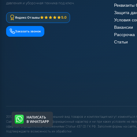
давления и уборочная техника под ключ.
Реквизиты
Защита да
5.0
Яндекс Отзывы
Условия с
Вакансии
Заказать звонок
Рассрочка
Статьи
2017-2025 © ООО "ШОП АВД". Внешний вид товаров и комплектация могут изменяться
Сайт носит исключительно информационный характер и ни при каких условиях не явл
офертой, определяемой положениями Статьи 437 (2) ГК РФ. Заполняя формы на сайте,
подтверждаете возможность их обработки.