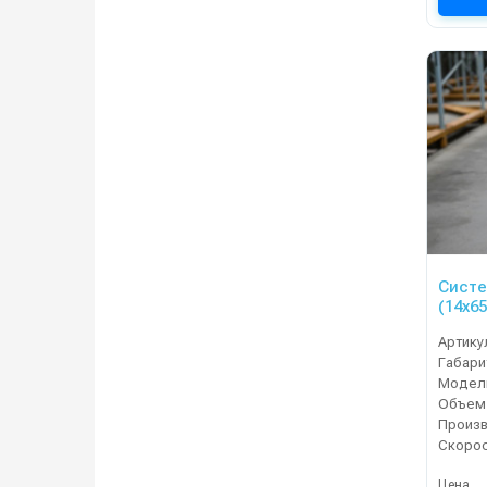
Систе
(14х65
Артику
Габари
Модель
Объем
Цена