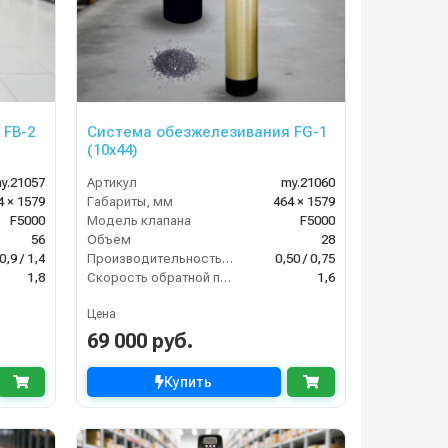
 FB-2
Система обезжелезивания FG-1
(10х44)
y.21057
Артикул
my.21060
4 × 1579
Габариты, мм
464 × 1579
F5000
Модель клапана
F5000
56
Объем
28
0,9 / 1,4
Производительность (м3/час)
0,50 / 0,75
1,8
Скорость обратной промывки (м³/ч)
1,6
Цена
69 000 руб.
Купить