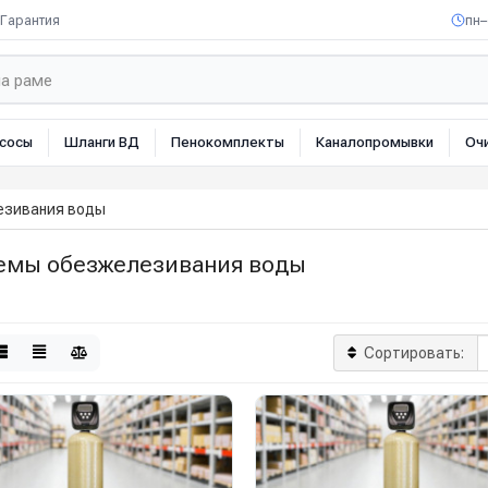
Гарантия
пн–
сосы
Шланги ВД
Пенокомплекты
Каналопромывки
Оч
езивания воды
емы обезжелезивания воды
Сортировать: