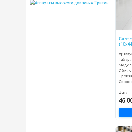
Систе
(10х44
Артику
Габари
Модель
Объем
Цена
46 0