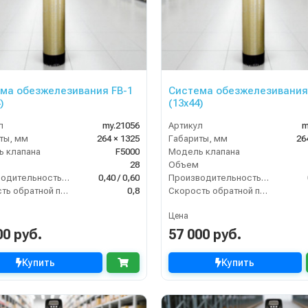
ма обезжелезивания FB-1
Система обезжелезивания
)
(13х44)
л
my.21056
Артикул
m
ты, мм
264 × 1325
Габариты, мм
26
 клапана
F5000
Модель клапана
28
Объем
Производительность (м3/час)
0,40 / 0,60
Производительность (м3/час)
Скорость обратной промывки (м³/ч)
0,8
Скорость обратной промывки (м³/ч)
Цена
00 руб.
57 000 руб.
Купить
Купить