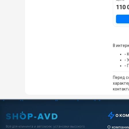
110 
В интер
- 
- 
- 
Перед с
характе
контакта
О КО
Всё для клининга и автомоек: установки высокого
О компани