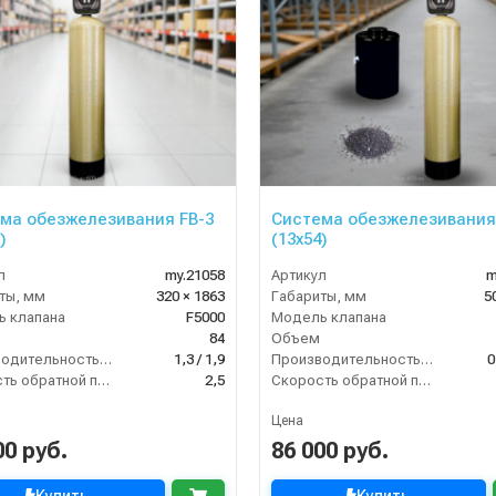
ма обезжелезивания FB-3
Система обезжелезивания
)
(13х54)
л
my.21058
Артикул
m
ты, мм
320 × 1863
Габариты, мм
5
 клапана
F5000
Модель клапана
84
Объем
Производительность (м3/час)
1,3 / 1,9
Производительность (м3/час)
0
Скорость обратной промывки (м³/ч)
2,5
Скорость обратной промывки (м³/ч)
Цена
00 руб.
86 000 руб.