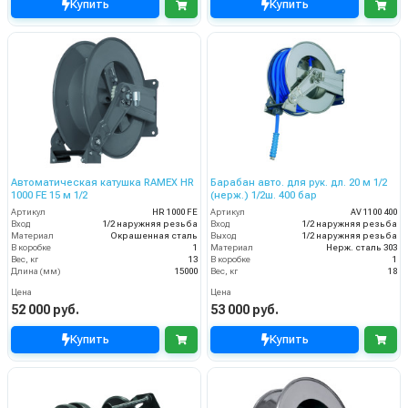
Купить
Купить
Автоматическая катушка RAMEX HR
Барабан авто. для рук. дл. 20 м 1/2
1000 FE 15 м 1/2
(нерж.) 1/2ш. 400 бар
Артикул
HR 1000 FE
Артикул
AV 1100 400
Вход
1/2 наружняя резьба
Вход
1/2 наружняя резьба
Материал
Окрашенная сталь
Выход
1/2 наружняя резьба
В коробке
1
Материал
Нерж. сталь 303
Вес, кг
13
В коробке
1
Длина (мм)
15000
Вес, кг
18
Цена
Цена
52 000 руб.
53 000 руб.
Купить
Купить