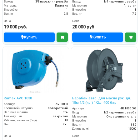
Выход
3/8 наружняя резьба
Выход
1/4 наружняя резьба
Материал
Пластик
Материал
Пластик
В коробке
1
В коробке
1
Вес, кг
7.5
Вес, кг
7.5
Цена
Цена
19 000 руб.
20 000 руб.
Купить
Купить
Ramex AVC 1038
Барабан авто. для масла рук. дл.
15м 1/2 (кр.) 1/2ш. 400 бар
Артикул
AVC1038
Кронштейн катушки
поворотный
Артикул
HR 1000 OG
Наличие шланга
Есть
Вход
1/2 наружняя резьба
Тип катушки
закрытая
Материал
Окрашенная сталь
Рабочее давление (бар)
10
В коробке
1
Вес
7 кг
Вес, кг
14.5
Длина (мм)
15000
Цена
Цена