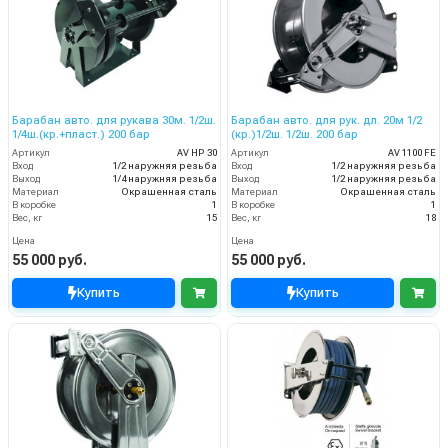
Барабан авто. для рукава 30м. 1/2ш.
Барабан авто. для рук. дл. 20м 1/2
1/4ш.(кр.+пласт.) 200 бар
(кр.)1/2ш. 1/2ш. 200 бар
Артикул
AV HP 30
Артикул
AV 1100 FE
Вход
1/2 наружняя резьба
Вход
1/2 наружняя резьба
Выход
1/4 наружняя резьба
Выход
1/2 наружняя резьба
Материал
Окрашенная сталь
Материал
Окрашенная сталь
В коробке
1
В коробке
1
Вес, кг
15
Вес, кг
18
Цена
Цена
55 000 руб.
55 000 руб.
Купить
Купить