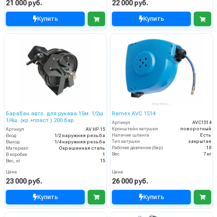
21 000 руб.
22 000 руб.
Купить
Купить
Барабан авто. для рукава 15м. 1/2ш.
Ramex AVС 1514
1/4ш. (кр.+пласт.) 200 бар
Артикул
AVC1514
Кронштейн катушки
поворотный
Артикул
AV HP 15
Наличие шланга
Есть
Вход
1/2 наружняя резьба
Тип катушки
закрытая
Выход
1/4 наружняя резьба
Рабочее давление (бар)
10
Материал
Окрашенная сталь
Вес
7 кг
В коробке
1
Вес, кг
15
Цена
Цена
23 000 руб.
26 000 руб.
Купить
Купить