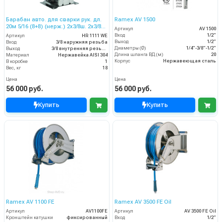
Барабан авто. для сварки рук. дл.
Ramex AV 1500
20м 5/16 (8+8) (нерж.) 2x3/8ш. 2x3/8г.
Артикул
AV 1500
20 бар
Вход
1/2”
Артикул
HR 1111 WE
Выход
1/2”
Вход
3/8 наружняя резьба
Диаметры (Ø)
1/4”-3/8”-1/2”
Выход
3/8 внутренняя резьба
Длина шланга ВД (м)
20
Материал
Нержавейка AISI 304
Корпус
Нержавеющая сталь
В коробке
1
Вес, кг
18
Цена
Цена
56 000 руб.
56 000 руб.
Купить
Купить
Ramex AV 1100 FE
Ramex AV 3500 FE Oil
Артикул
AV1100FE
Артикул
AV 3500 FE Oil
Кронштейн катушки
фиксированный
Вход
1/2”