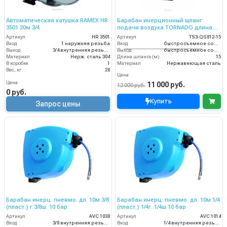
Автоматическая катушка RAMEX HR
Барабан инерционный шланг
3501 20м 3/4
подачи воздуха TORNADO длина
шланга для намотки – 15м
Артикул
HR 3501
Артикул
TS3-QG812-15
Вход
1 наружняя резьба
Вход
быстросъемное соединение M-type.
Выход
3/4 внутренняя резьба
Выход
быстросъемное соединение F-type
Материал
Нерж. сталь 304
Длина шланга (м)
15
В коробке
1
Материал
Нержавеющая сталь
Вес, кг
28
Цена
Цена
11 000 руб.
12 000 руб.
0 руб.
Купить
Запрос цены
Барабан инерц. пневмо. дл. 10м 3/8
Барабан инерц. пневмо. дл. 10м 1/4
(пласт.) г.3/8ш. 10 бар
(пласт.) 1/4г. 1/4ш 10 бар
Артикул
AVC 1038
Артикул
AVC 1014
Вход
3/8 внутренняя резьба
Вход
1/4 внутренняя резьба