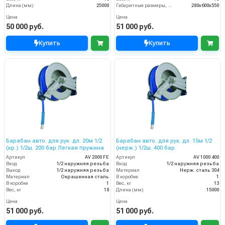
Длина (мм)
25000
Габаритные размеры, мм
280x600x550
Цена
Цена
50 000 руб.
51 000 руб.
Купить
Купить
Барабан авто. для рук. дл. 20м 1/2
Барабан авто. для рук. дл. 15м 1/2
(кр.) 1/2ш. 200 бар Легкая пружина
(нерж.) 1/2ш. 400 бар
Артикул
AV 2000 FE
Артикул
AV 1000 400
Вход
1/2 наружняя резьба
Вход
1/2 наружняя резьба
Выход
1/2 наружняя резьба
Материал
Нерж. сталь 304
Материал
Окрашенная сталь
В коробке
1
В коробке
1
Вес, кг
13
Вес, кг
18
Длина (мм)
15000
Цена
Цена
51 000 руб.
51 000 руб.