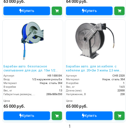
63 000 руб.
64 000 руб.
Купить
Купить
Барабан авто. безопасное
Барабан авто. для эл.кабеля. с
сматывание для рук. дл. 15м 1/2
кабелем дл. 20+2м 3 жилы 2,5 мм
(нерж.) 1/2ш. 200 бар
220В 16А IP65
Артикул
HR 1000 BK
Артикул
CHR 2320
Вход
1/2 наружняя резьба
Материал
Нерж. сталь 304
Материал
Нерж. сталь 304
В коробке
1
В коробке
1
Вес, кг
14.5
Вес, кг
13
Длина (мм)
22000
Габаритные размеры, мм
280x600x550
Напряжение, В
230
Цена
Цена
65 000 руб.
65 000 руб.
Купить
Купить
1