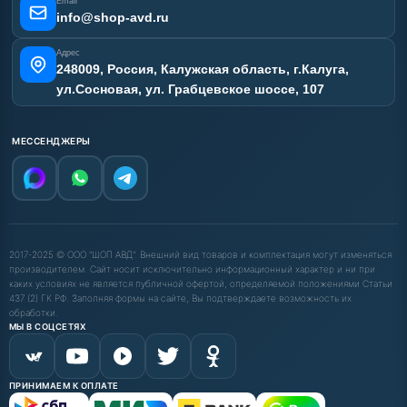
Email
info@shop-avd.ru
Адрес
248009, Россия, Калужская область, г.Калуга,
ул.Сосновая, ул. Грабцевское шоссе, 107
МЕССЕНДЖЕРЫ
2017-2025 © ООО "ШОП АВД". Внешний вид товаров и комплектация могут изменяться
производителем. Сайт носит исключительно информационный характер и ни при
каких условиях не является публичной офертой, определяемой положениями Статьи
437 (2) ГК РФ. Заполняя формы на сайте, Вы подтверждаете возможность их
обработки.
МЫ В СОЦСЕТЯХ
ПРИНИМАЕМ К ОПЛАТЕ