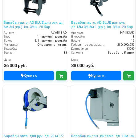
Барабан авто. AD BLUE для рук. дл.
Барабан авто. AD BLUE для рук.
6м 3/4 (кр.) 1ш. 3/4ш. 20 бар
дл.13м 3/4 8м 1 (кр.) 1ш. 3/4ш. 20 бар
Артикул
AV ATK 1 AD
Артикул
HR 813 AD
Вход
1 наружняя резьба
В коробке
1
Выход
3/4 наружняя резьба
Вес, кг
19
Материал
Окрашенная сталь
Габаритные размеры, мм
280x600x550
В коробке
1
Длина (мм)
13000
Вес, кг
13
Сегмент
Барабаны Ramex
Цена
Цена
36 000 руб.
38 000 руб.
Купить
Купить
Барабан авто. для рук. дл. 20 м 1/2
Барабан инерц. пневмо. дл. 10м 1/4