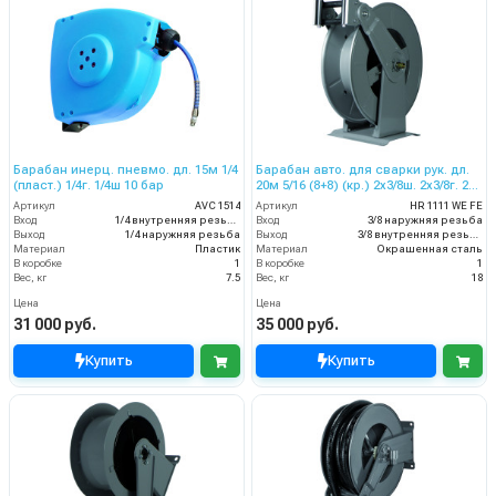
Барабан инерц. пневмо. дл. 15м 1/4
Барабан авто. для сварки рук. дл.
(пласт.) 1/4г. 1/4ш 10 бар
20м 5/16 (8+8) (кр.) 2x3/8ш. 2x3/8г. 20
бар
Артикул
AVC 1514
Артикул
HR 1111 WE FE
Вход
1/4 внутренняя резьба
Вход
3/8 наружняя резьба
Выход
1/4 наружняя резьба
Выход
3/8 внутренняя резьба
Материал
Пластик
Материал
Окрашенная сталь
В коробке
1
В коробке
1
Вес, кг
7.5
Вес, кг
18
Цена
Цена
31 000 руб.
35 000 руб.
Купить
Купить