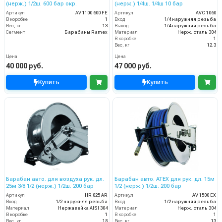
(нерж.) 1/2ш. 600 бар окр.
(нерж.) 1/4ш. 1/4ш 10 бар
Артикул
AV 1100 600 FE
Артикул
AVC 1060
В коробке
1
Вход
1/4 наружняя резьба
Вес, кг
13
Выход
1/4 наружняя резьба
Сегмент
Барабаны Ramex
Материал
Нерж. сталь 304
В коробке
1
Вес, кг
12.3
Цена
Цена
40 000 руб.
47 000 руб.
Купить
Купить
Барабан авто. для воздуха рук. дл.
Барабан авто. ATEX для рук. дл. 15м
25м 3/8 1/2 (нерж.) 1/2ш. 200 бар
1/2 (нерж.) 1/2ш. 200 бар
Артикул
HR 825 AR
Артикул
AV 1500 EX
Вход
1/2 наружняя резьба
Вход
1/2 наружняя резьба
Материал
Нержавейка AISI 304
Материал
Нерж. сталь 304
В коробке
1
В коробке
1
Вес, кг
18
Вес, кг
13