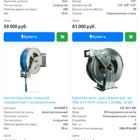
Наличие шланга
Нет
Выход
1/2”
Тип катушки
открытая
Диаметры (Ø)
1/4”-3/8”-1/2”
Рабочее давление (бар)
200
Длина шланга ВД (м)
35
Вес
18 кг
Корпус
Окрашенная сталь
Цена
Цена
59 000 руб.
61 000 руб.
Купить
Купить
Ramex Барабан стальной
Барабан авто. для сварки рук. дл.
окрашенный с инерционным
35м 5/16 (8+8) (нерж.) 2x3/8ш. 2x3/8г.
механизмом AV 3500 FE
20 бар
Артикул
AV3500FE
Артикул
HR 3511 WE
Кронштейн катушки
фиксированный
Вход
3/8 наружняя резьба
Наличие шланга
Нет
Материал
Нержавеющая сталь
Тип катушки
открытая
В коробке
1
Рабочее давление (бар)
200
Вес, кг
28
Вес
28 кг
Габаритные размеры, мм
340x610x640
Цена
Цена