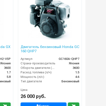
nda GX
Двигатель бензиновый Honda GC
160 QHP7
H2-VSP
Артикул
GC160A-QHP7
Япония
Страна-производитель
Япония
3600
Обороты двигателя (об/мин)
3600
1.7
Расход топлива (л/ч)
1.5
5.8
Мощность (л/с)
4.6
иновый
Тип двигателя
Бензиновый
Цена
26 000 руб.