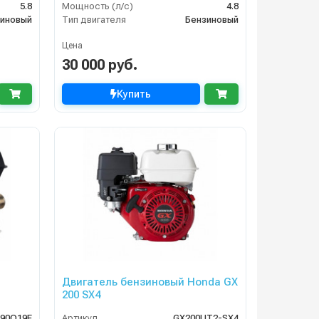
5.8
Мощность (л/с)
4.8
иновый
Тип двигателя
Бензиновый
Цена
30 000 руб.
Купить
Двигатель бензиновый Honda GX
200 SX4
T90Q19E
Артикул
GX200UT2-SX4