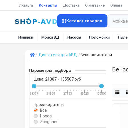
🚩Калуга
Контакты
Доставка
О магазине
Оплата
Каталог товаров
Новинки
Мойки ВД
Насосы
Поломойки
Пыле
Двигатели для АВД
Бензодвигатели
Бенз
Параметры подбора
Цена:
21387
-
135507
руб
21387
21968
27953
48525
135507
Производитель
Все
Honda
Zongshen