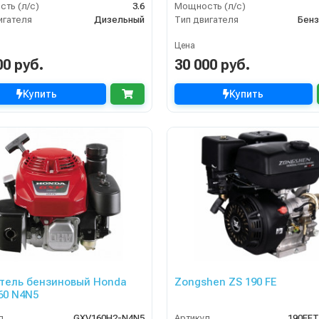
ть (л/с)
3.6
Мощность (л/с)
игателя
Дизельный
Тип двигателя
Бенз
Цена
00 руб.
30 000 руб.
Купить
Купить
тель бензиновый Honda
Zongshen ZS 190 FE
60 N4N5
л
GXV160H2-N4N5
Артикул
190FE