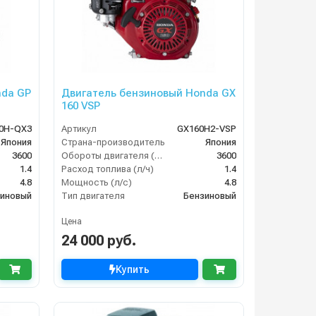
nda GP
Двигатель бензиновый Honda GX
160 VSP
0H-QX3
Артикул
GX160H2-VSP
Япония
Страна-производитель
Япония
3600
Обороты двигателя (об/мин)
3600
1.4
Расход топлива (л/ч)
1.4
4.8
Мощность (л/с)
4.8
иновый
Тип двигателя
Бензиновый
Цена
24 000 руб.
Купить