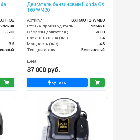
nda
Двигатель бензиновый Honda GX
160 WMB0
0UT-QE
Артикул
GX160UT2-WMB0
Япония
Страна-производитель
Япония
3600
Обороты двигателя (об/мин)
3600
1
Расход топлива (л/ч)
1.4
3.6
Мощность (л/с)
4.8
иновый
Тип двигателя
Бензиновый
Цена
37 000 руб.
Купить