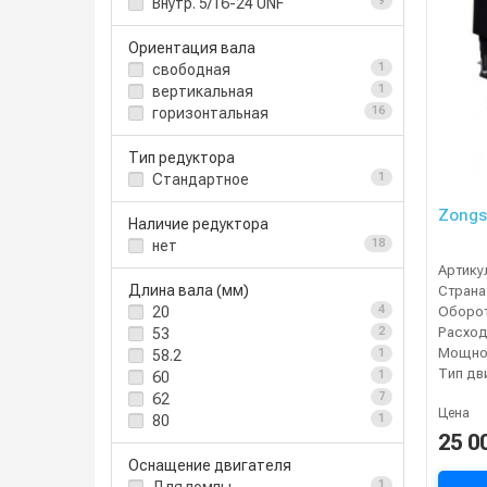
Внутр. 5/16-24 UNF
9
Ориентация вала
свободная
1
вертикальная
1
горизонтальная
16
Тип редуктора
Стандартное
1
Zongs
Наличие редуктора
нет
18
Артику
Длина вала (мм)
Страна
20
4
Расход
53
2
Мощнос
58.2
1
Тип дв
60
1
62
7
Цена
80
1
25 0
Оснащение двигателя
1