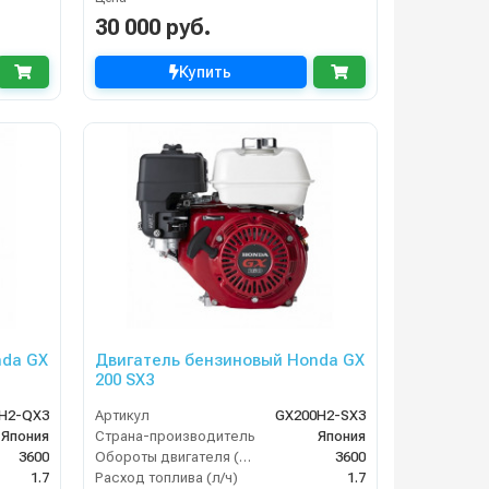
30 000 руб.
Купить
nda GX
Двигатель бензиновый Honda GX
200 SX3
H2-QX3
Артикул
GX200H2-SX3
Япония
Страна-производитель
Япония
3600
Обороты двигателя (об/мин)
3600
1.7
Расход топлива (л/ч)
1.7