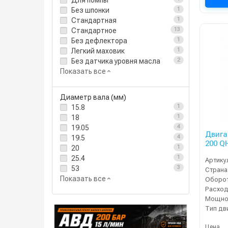
Для помпы
Без шпонки
1
Стандартная
1
Стандартное
13
Без дефлектора
1
Легкий маховик
1
Без датчика уровня масла
2
Показать все
Диаметр вала (мм)
15.8
1
18
1
19.05
4
Двига
19.5
4
200 Q
20
1
25.4
1
Артику
53
3
Страна
Показать все
Расход
Мощнос
Тип дв
Цена