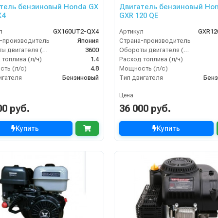
тель бензиновый Honda GX
Двигатель бензиновый Ho
X4
GXR 120 QE
л
GX160UT2-QX4
Артикул
GXR12
-производитель
Япония
Страна-производитель
Обороты двигателя (об/мин)
3600
Обороты двигателя (об/мин)
 топлива (л/ч)
1.4
Расход топлива (л/ч)
ть (л/с)
4.8
Мощность (л/с)
игателя
Бензиновый
Тип двигателя
Бенз
Цена
00 руб.
36 000 руб.
Купить
Купить