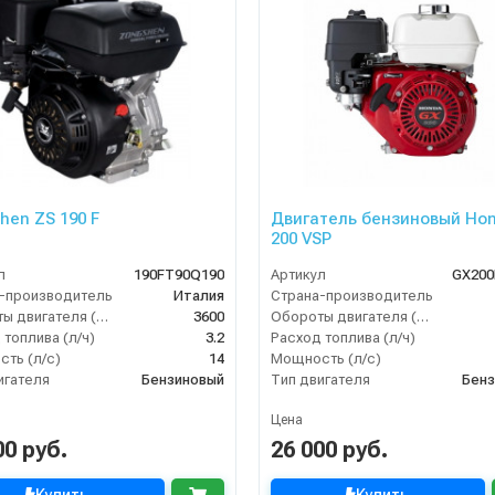
hen ZS 190 F
Двигатель бензиновый Ho
200 VSP
л
190FT90Q190
Артикул
GX200
-производитель
Италия
Страна-производитель
Обороты двигателя (об/мин)
3600
Обороты двигателя (об/мин)
 топлива (л/ч)
3.2
Расход топлива (л/ч)
ть (л/с)
14
Мощность (л/с)
игателя
Бензиновый
Тип двигателя
Бенз
Цена
00 руб.
26 000 руб.