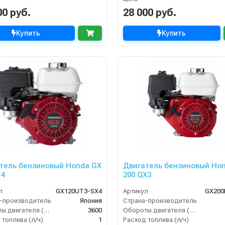
00 руб.
28 000 руб.
Купить
Купить
тель бензиновый Honda GX
Двигатель бензиновый Ho
X4
200 QX3
л
GX120UT3-SX4
Артикул
GX200
-производитель
Япония
Страна-производитель
Обороты двигателя (об/мин)
3600
Обороты двигателя (об/мин)
 топлива (л/ч)
1
Расход топлива (л/ч)