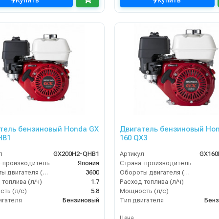
Купить
Купить
тель бензиновый Honda GX
Двигатель бензиновый Ho
HB1
160 QX3
л
GX200H2-QHB1
Артикул
GX160
-производитель
Япония
Страна-производитель
Обороты двигателя (об/мин)
3600
Обороты двигателя (об/мин)
 топлива (л/ч)
1.7
Расход топлива (л/ч)
ть (л/с)
5.8
Мощность (л/с)
игателя
Бензиновый
Тип двигателя
Бенз
Цена