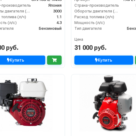
-производитель
Япония
Страна-производитель
Обороты двигателя (об/мин)
3000
Обороты двигателя (об/мин)
 топлива (л/ч)
1.1
Расход топлива (л/ч)
ть (л/с)
4.3
Мощность (л/с)
игателя
Бензиновый
Тип двигателя
Бенз
Цена
00 руб.
31 000 руб.
Купить
Купить