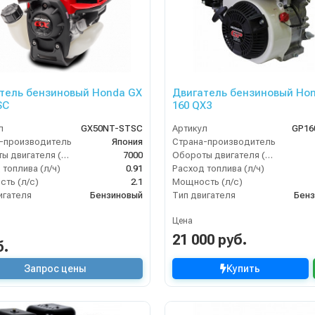
тель бензиновый Honda GX
Двигатель бензиновый Ho
SC
160 QX3
л
GX50NT-STSC
Артикул
GP16
-производитель
Япония
Страна-производитель
Обороты двигателя (об/мин)
7000
Обороты двигателя (об/мин)
 топлива (л/ч)
0.91
Расход топлива (л/ч)
ть (л/с)
2.1
Мощность (л/с)
игателя
Бензиновый
Тип двигателя
Бенз
Цена
21 000 руб.
б.
Запрос цены
Купить