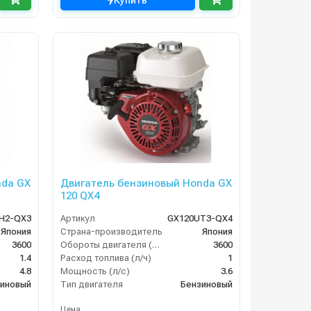
Купить
nda GX
Двигатель бензиновый Honda GX
120 QX4
H2-QX3
Артикул
GX120UT3-QX4
Япония
Страна-производитель
Япония
3600
Обороты двигателя (об/мин)
3600
1.4
Расход топлива (л/ч)
1
4.8
Мощность (л/с)
3.6
иновый
Тип двигателя
Бензиновый
Цена