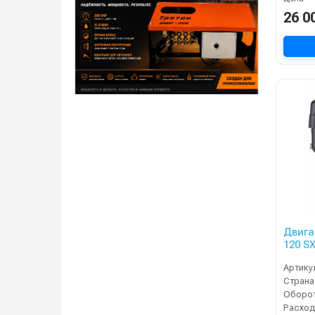
26 0
Двига
120 S
Артику
Страна
Расход