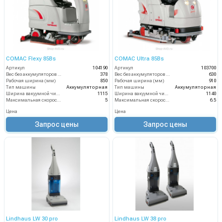
COMAC Flexy 85Bs
COMAC Ultra 85Bs
Артикул
104190
Артикул
103700
Вес без аккумуляторов (кг)
378
Вес без аккумуляторов (кг)
630
Рабочая ширина (мм)
850
Рабочая ширина (мм)
910
Тип машины
Аккумуляторная
Тип машины
Аккумуляторная
Ширина вакуумной чистки (мм)
1115
Ширина вакуумной чистки (мм)
1140
Максимальная скорость движения (км/ч)
5
Максимальная скорость движения (км/ч)
6.5
Цена
Цена
Запрос цены
Запрос цены
Lindhaus LW 30 pro
Lindhaus LW 38 pro