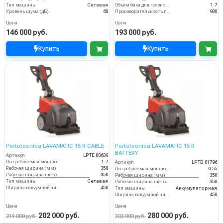
Тип машины
Сетевая
Объём бака для грязной воды (пыли) (л)
1.7
Уровень шума (дБ)
68
Производительность по площади (м2/ч)
930
Цена
Цена
146 000 руб.
193 000 руб.
Купить
Купить
Portotecnica LAVAMATIC 15 R CABLE
Portotecnica LAVAMATIC 15 R
BATTERY
Артикул
LPTE 00639
Потребляемая мощность (кВт)
1.7
Артикул
LPTB 01796
Рабочая ширина (мм)
350
Потребляемая мощность (кВт)
0.55
Рабочая ширина щеток (мм)
350
Рабочая ширина (мм)
350
Тип машины
Сетевая
Рабочая ширина щеток (мм)
350
Ширина вакуумной чистки (мм)
450
Тип машины
Аккумуляторная
Ширина вакуумной чистки (мм)
450
Цена
Цена
202 000 руб.
280 000 руб.
219 000 руб.
303 000 руб.