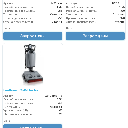
Артикул
LW 30 pro
Артикул
LW 38 pro
Потребляемая мощность (кВт)
1.45
Потребляемая мощность (кВт)
1.45
Рабочая ширина щеток (мм)
255
Рабочая ширина щеток (мм)
380
Тип машины
Сетевая
Тип машины
Сетевая
Производительность по площади (м2/ч)
250
Производительность по площади (м2/ч)
320
Страна-производитель
Италия
Страна-производитель
Италия
Цена
Цена
Запрос цены
Запрос цены
Lindhaus LW46 Electric
Артикул
LW46 Electric
Потребляемая мощность (кВт)
0.54
Рабочая ширина щеток (мм)
460
Тип машины
Сетевая
Уровень шума (дБ)
69
Ширина всасывающей балки (мм)
520
Цена