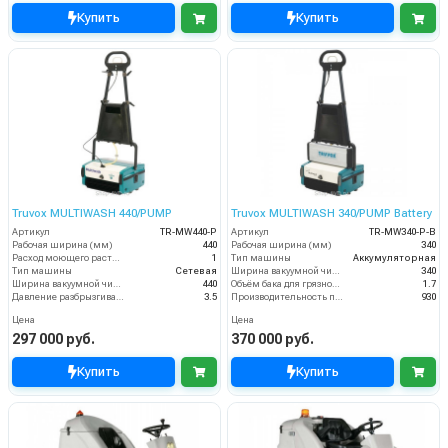
Купить
Купить
Truvox MULTIWASH 440/PUMP
Truvox MULTIWASH 340/PUMP Battery
Артикул
TR-MW440-P
Артикул
TR-MW340-P-B
Рабочая ширина (мм)
440
Рабочая ширина (мм)
340
Расход моющего раствора (л/мин)
1
Тип машины
Аккумуляторная
Тип машины
Сетевая
Ширина вакуумной чистки (мм)
340
Ширина вакуумной чистки (мм)
440
Объём бака для грязной воды (пыли) (л)
1.7
Давление разбрызгивания моющего раствора (бар)
3.5
Производительность по площади (м2/ч)
930
Цена
Цена
297 000 руб.
370 000 руб.
Купить
Купить