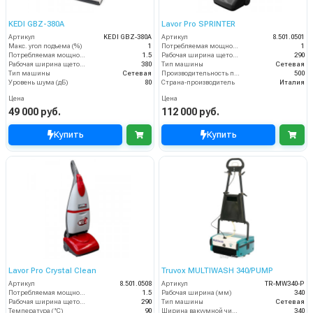
KEDI GBZ-380A
Lavor Pro SPRINTER
Артикул
KEDI GBZ-380A
Артикул
8.501.0501
Макс. угол подъема (%)
1
Потребляемая мощность (кВт)
1
Потребляемая мощность (кВт)
1.5
Рабочая ширина щеток (мм)
290
Рабочая ширина щеток (мм)
380
Тип машины
Сетевая
Тип машины
Сетевая
Производительность по площади (м2/ч)
500
Уровень шума (дБ)
80
Страна-производитель
Италия
Цена
Цена
49 000 руб.
112 000 руб.
Купить
Купить
Lavor Pro Crystal Clean
Truvox MULTIWASH 340/PUMP
Артикул
8.501.0508
Артикул
TR-MW340-P
Потребляемая мощность (кВт)
1.5
Рабочая ширина (мм)
340
Рабочая ширина щеток (мм)
290
Тип машины
Сетевая
Температура (°C)
90
Ширина вакуумной чистки (мм)
340