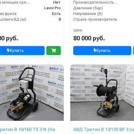
Бак для моющих средств
Нет
Производительность (л/ч)
Lavor Pro
Давление (бар)
ая фреза
Есть
Напряжение (В)
шланга ВД (м)
8
Страна-производитель
Цена
00 руб.
80 000 руб.
Купить
Купить
ритон B 10/160 TS 3 N (На
АВД Тритон B 13/120 BP 3 (