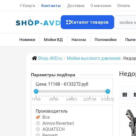
🚩Калуга
Контакты
Доставка
О магазине
Оплата
Каталог товаров
Новинки
Мойки ВД
Насосы
Поломойки
Пыле
Shop-AVD.ru
Мойки высокого давления
Недор
Недо
Параметры подбора
Цена:
11168
-
6133272
руб
11168
58780
549831
2237738
6133272
Производитель
Все
Annovi Reverberi
AQUATECH
Bennett