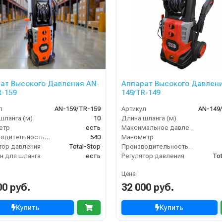
ат Высокого Давления AN-
Аппарат Высокого Давлен
R-159
149/TR-149
л
AN-159/TR-159
Артикул
AN-149
шланга (м)
10
Длина шланга (м)
етр
есть
Максимальное давление (бар)
Производительность (л/ч)
540
Манометр
тор давления
Total-Stop
Производительность (л/ч)
н для шланга
есть
Регулятор давления
To
Цена
00 руб.
32 000 руб.
Купить
Купить