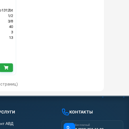
b1312bt
1/2
3/8
40
3
13
1 страниц)
УСЛУГИ
КОНТАКТЫ
нт АВД
Бесплатный