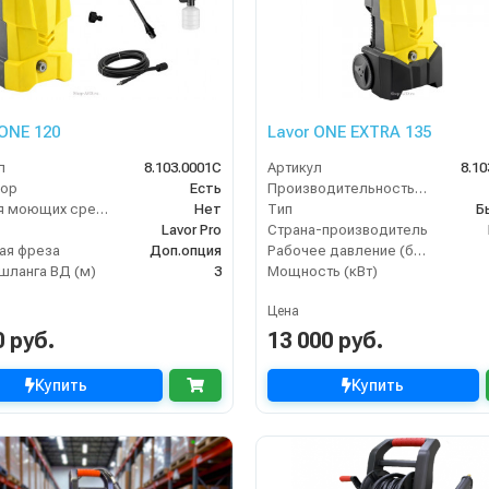
 ONE 120
Lavor ONE EXTRA 135
л
8.103.0001C
Артикул
8.10
top
Есть
Производительность (л/ч)
Бак для моющих средств
Нет
Тип
Б
Lavor Pro
Страна-производитель
ая фреза
Доп.опция
Рабочее давление (бар)
шланга ВД (м)
3
Мощность (кВт)
Цена
0 руб.
13 000 руб.
Купить
Купить