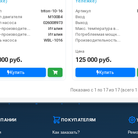
ке)
тележке)
л
triton-10-16
Артикул
л двигателя
M100B4
Вход
л насоса
026008973
Выход
Страна-производитель двигателя
Италия
Макс. температура воды (°C)
Страна-производитель насоса
Италия
Потребляемая мощность (кВт)
ь насоса
WBL-1016
Производительность (л/мин)
Цена
000 руб.
125 000 руб.
Купить
Купить
Показано с 1 по 17 из 17 (всего 
МПАНИИ
ПОКУПАТЕЛЯМ
и
Как заказать?
Ремо