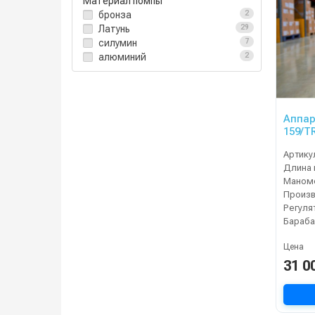
Материал помпы
бронза
2
Латунь
29
силумин
7
алюминий
2
Аппар
159/T
Артику
Длина 
Маном
Регуля
Бараба
Цена
31 0