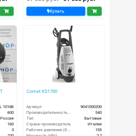
Купить
IT
Comet KS1700
L 1016B
Артикул
9041000200
600
Производительность (л/ч)
540
Россия
Тип
Бытовые
160
Страна-производитель
Италия
3
Рабочее давление (бар)
155
220
Мощность (кВт)
2.7