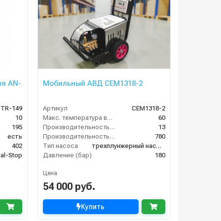
ия AN-
Мобильный АВД CEM1318-2
/TR-149
Артикул
CEM1318-2
10
Макс. температура воды (°C)
60
195
Производительность (л/мин)
13
есть
Производительность (л/ч)
780
402
Тип насоса
трехплунжерный насос с цельнокерамическими плунжерами
tal-Stop
Давление (бар)
180
Цена
54 000 руб.
Купить