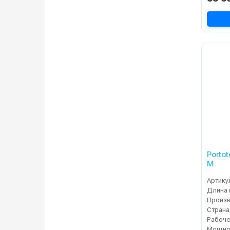
Portot
M
Артику
Длина 
Страна
Мощнос