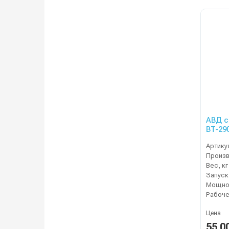
АВД с
BT-29
Артику
Вес, кг
Запуск
Мощнос
Цена
55 0