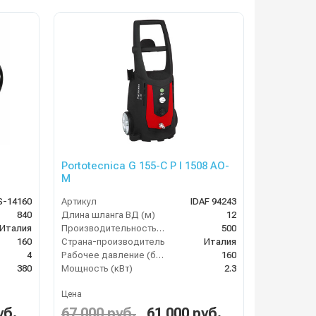
Portotecnica G 155-C P I 1508 AO-
M
S-14160
Артикул
IDAF 94243
840
Длина шланга ВД (м)
12
Италия
Производительность (л/ч)
500
160
Страна-производитель
Италия
4
Рабочее давление (бар)
160
380
Мощность (кВт)
2.3
Цена
уб.
67 000 руб.
61 000 руб.