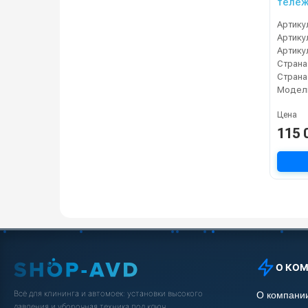
тележ
Артику
Артику
Артику
Модел
Цена
115 
О КО
Всё для клининга и автомоек: установки высокого
О компани
давления и уборочная техника под ключ.