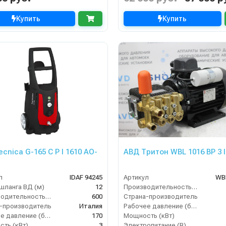
Купить
Купить
ecnica G-165 C P I 1610 AO-
АВД Тритон WBL 1016 BP 3 
л
IDAF 94245
Артикул
WB
шланга ВД (м)
12
Производительность (л/ч)
Производительность (л/ч)
600
Страна-производитель
-производитель
Италия
Рабочее давление (бар)
Рабочее давление (бар)
170
Мощность (кВт)
ть (кВт)
3
Электропитание (В)