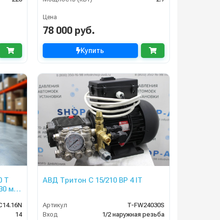
Цена
78 000 руб.
Купить
0 T
АВД Тритон C 15/210 BP 4 IT
30 м
м реле
C14.16N
Артикул
T-FW24030S
14
Вход
1/2 наружная резьба