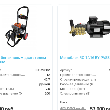
 бензиновым двигателем
Моноблок RC 14.16 BY-PASS
00V
л
BT-2900V
Артикул
Производительность (л/мин)
12
Производительность (л/ч)
47.7
Страна-производитель
ручной
Рабочее давление (бар)
ть (л.с.)
7.5
Мощность (кВт)
Рабочее давление (бар)
200
Электропитание (В)
Цена
00 руб.
62 000 руб.
57 000 р