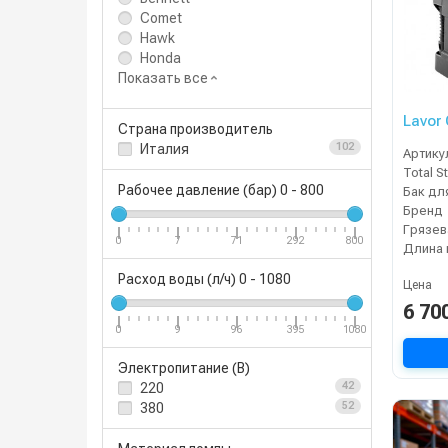
Comet
Hawk
Honda
Показать все
Lavor
Страна производитель
Италия
102
Артику
Total S
Рабочее давление (бар)
0
-
800
Бренд
Грязев
0
7
71
292
800
Длина 
Расход воды (л/ч)
0
-
1080
Цена
6 70
0
9
96
395
1080
Электропитание (В)
220
42
380
52