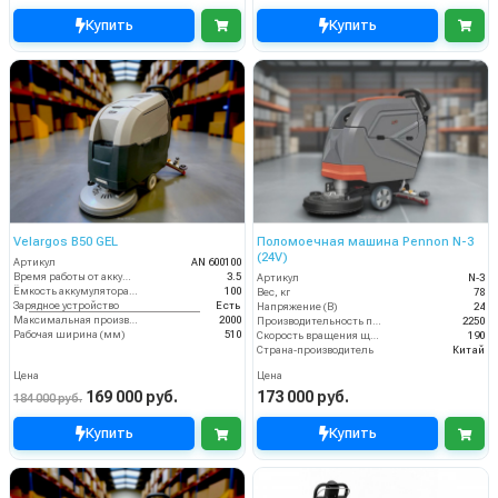
Купить
Купить
Velargos B50 GEL
Поломоечная машина Pennon N-3
(24V)
Артикул
AN 600100
Время работы от аккумуляторов (ч)
3.5
Артикул
N-3
Ёмкость аккумулятора (Ач)
100
Вес, кг
78
Зарядное устройство
Есть
Напряжение (В)
24
Максимальная производительность (кв.м/час)
2000
Производительность по площади (м2/ч)
2250
Рабочая ширина (мм)
510
Скорость вращения щётки (об/мин)
190
Страна-производитель
Китай
Цена
Цена
169 000 руб.
173 000 руб.
184 000 руб.
Купить
Купить