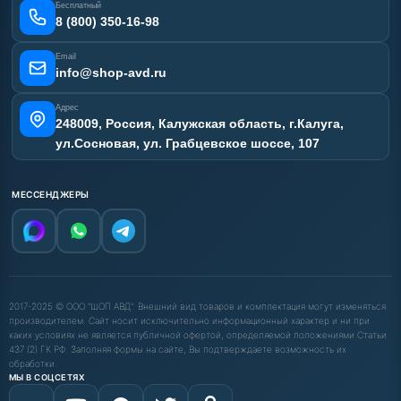
Бесплатный
Карта сайта
8 (800) 350-16-98
Email
info@shop-avd.ru
Адрес
248009, Россия, Калужская область, г.Калуга,
ул.Сосновая, ул. Грабцевское шоссе, 107
МЕССЕНДЖЕРЫ
2017-2025 © ООО "ШОП АВД". Внешний вид товаров и комплектация могут изменяться
производителем. Сайт носит исключительно информационный характер и ни при
каких условиях не является публичной офертой, определяемой положениями Статьи
437 (2) ГК РФ. Заполняя формы на сайте, Вы подтверждаете возможность их
обработки.
МЫ В СОЦСЕТЯХ