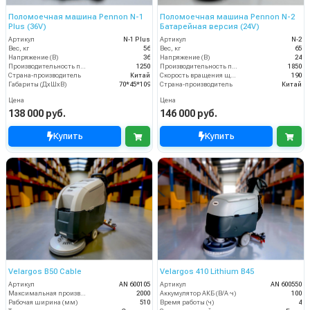
Поломоечная машина Pennon N-1
Поломоечная машина Pennon N-2
Plus (36V)
Батарейная версия (24V)
Артикул
N-1 Plus
Артикул
N-2
Вес, кг
56
Вес, кг
65
Напряжение (В)
36
Напряжение (В)
24
Производительность по площади (м2/ч)
1250
Производительность по площади (м2/ч)
1850
Страна-производитель
Китай
Скорость вращения щётки (об/мин)
190
Габариты (ДхШхВ)
70*45*109
Страна-производитель
Китай
Цена
Цена
138 000 руб.
146 000 руб.
Купить
Купить
Velargos B50 Cable
Velargos 410 Lithium B45
Артикул
AN 600105
Артикул
AN 600550
Максимальная производительность (кв.м/час)
2000
Аккумулятор АКБ (В/А·ч)
100
Рабочая ширина (мм)
510
Время работы (ч)
4