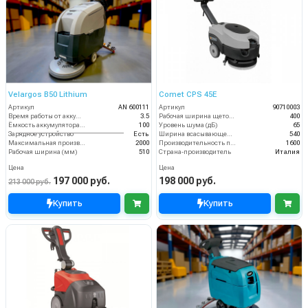
Velargos B50 Lithium
Comet CPS 45E
Артикул
AN 600111
Артикул
90710003
Время работы от аккумуляторов (ч)
3.5
Рабочая ширина щеток (мм)
400
Ёмкость аккумулятора (Ач)
100
Уровень шума (дБ)
65
Зарядное устройство
Есть
Ширина всасывающей балки (мм)
540
Максимальная производительность (кв.м/час)
2000
Производительность по площади (м2/ч)
1600
Рабочая ширина (мм)
510
Страна-производитель
Италия
Цена
Цена
197 000 руб.
198 000 руб.
213 000 руб.
Купить
Купить