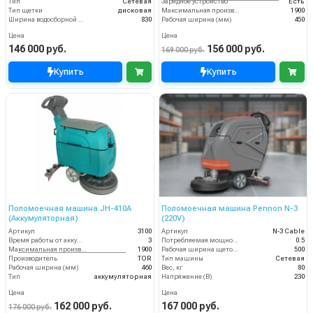
Тип
Сетевая
Зарядное устройство
Есть
Тип щетки
дисковая
Максимальная производительность (кв.м/час)
1900
Ширина водосборной рейки
830
Рабочая ширина (мм)
450
Цена
Цена
146 000 руб.
156 000 руб.
169 000 руб.
Купить
Купить
Поломоечная машина JH-410A
Поломоечная машина Pennon N-3
(Аккумуляторная)
(220V)
Артикул
3100
Артикул
N-3 Cable
Время работы от аккумуляторов (ч)
3
Потребляемая мощность (кВт)
0.5
Максимальная производительность (кв.м/час)
1900
Рабочая ширина щеток (мм)
500
Производитель
TOR
Тип машины
Сетевая
Рабочая ширина (мм)
460
Вес, кг
80
Тип
аккумуляторная
Напряжение (В)
230
Цена
Цена
162 000 руб.
167 000 руб.
176 000 руб.