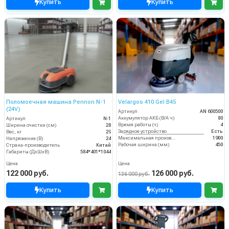
Купить
Купить
Поломоечная машина Pennon N-1
Velargos 410 Gel B45
(24V)
Артикул
AN 600500
Аккумулятор АКБ (В/А·ч)
80
Артикул
N-1
Время работы (ч)
4
Ширина очистки (см)
28
Зарядное устройство
Есть
Вес, кг
29
Максимальная производительность (кв.м/час)
1900
Напряжение (В)
24
Рабочая ширина (мм)
450
Страна-производитель
Китай
Габариты (ДхШхВ)
584*401*1044
Цена
Цена
122 000 руб.
126 000 руб.
136 000 руб.
Купить
Купить