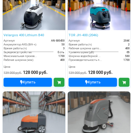
Velargos 400 Lithium B40
TOR JH-400 (2046)
Артикул
AN 600450
Артикул
2046
Аккумулятор АКБ (В/А·ч)
50
Время работы (ч)
2
Время работы (ч)
3
Рабочая ширина щеток (мм)
400
Зарядное устройство
Есть
Уровень шума (дБ)
65
Максимальная производительность (кв.м/час)
1700
Ширина водосборной рейки
580
Рабочая ширина (мм)
400
Производительность по площади (м2/ч)
1700
Цена
Цена
128 000 руб.
128 000 руб.
139 000 руб.
139 000 руб.
Купить
Купить