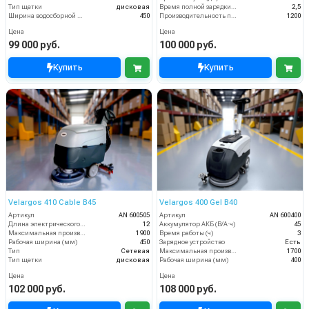
Тип щетки
дисковая
Время полной зарядки аккумулятора (ч)
2,5
Ширина водосборной рейки
450
Производительность по площади (м2/ч)
1200
Цена
Цена
99 000 руб.
100 000 руб.
Купить
Купить
Velargos 410 Cable B45
Velargos 400 Gel B40
Артикул
AN 600505
Артикул
AN 600400
Длина электрического кабеля (м)
12
Аккумулятор АКБ (В/А·ч)
45
Максимальная производительность (кв.м/час)
1900
Время работы (ч)
3
Рабочая ширина (мм)
450
Зарядное устройство
Есть
Тип
Сетевая
Максимальная производительность (кв.м/час)
1700
Тип щетки
дисковая
Рабочая ширина (мм)
400
Цена
Цена
102 000 руб.
108 000 руб.