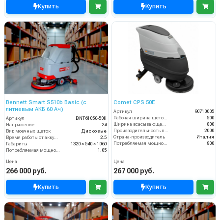
Купить
Купить
Bennett Smart S510b Basic (с
Comet CPS 50E
литиевым АКБ 60 Ач)
Артикул
90710005
Рабочая ширина щеток (мм)
500
Артикул
BNT61050-50li
Ширина всасывающей балки (мм)
800
Напряжение
24
Производительность по площади (м2/ч)
2000
Вид моечных щеток
Дисковые
Страна-производитель
Италия
Время работы от аккумуляторов (ч)
2.5
Потребляемая мощность (Вт)
800
Габариты
1320 × 540 × 1060
Потребляемая мощность (кВт)
1.05
Цена
Цена
266 000 руб.
267 000 руб.
Купить
Купить