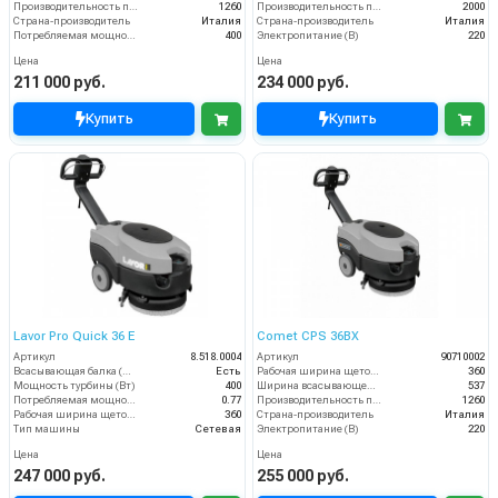
Производительность по площади (м2/ч)
1260
Производительность по площади (м2/ч)
2000
Страна-производитель
Италия
Страна-производитель
Италия
Потребляемая мощность (Вт)
400
Электропитание (В)
220
Цена
Цена
211 000 руб.
234 000 руб.
Купить
Купить
Lavor Pro Quick 36 E
Comet CPS 36BX
Артикул
8.518.0004
Артикул
90710002
Всасывающая балка (шт)
Есть
Рабочая ширина щеток (мм)
360
Мощность турбины (Вт)
400
Ширина всасывающей балки (мм)
537
Потребляемая мощность (кВт)
0.77
Производительность по площади (м2/ч)
1260
Рабочая ширина щеток (мм)
360
Страна-производитель
Италия
Тип машины
Сетевая
Электропитание (В)
220
Цена
Цена
247 000 руб.
255 000 руб.