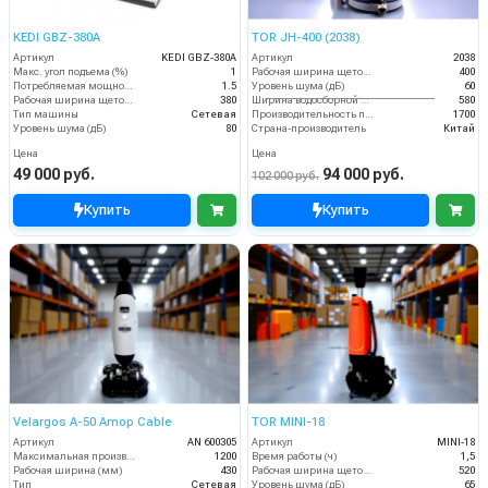
KEDI GBZ-380A
TOR JH-400 (2038)
Артикул
KEDI GBZ-380A
Артикул
2038
Макс. угол подъема (%)
1
Рабочая ширина щеток (мм)
400
Потребляемая мощность (кВт)
1.5
Уровень шума (дБ)
60
Рабочая ширина щеток (мм)
380
Ширина водосборной рейки
580
Тип машины
Сетевая
Производительность по площади (м2/ч)
1700
Уровень шума (дБ)
80
Страна-производитель
Китай
Цена
Цена
49 000 руб.
94 000 руб.
102 000 руб.
Купить
Купить
Velargos A-50 Amop Cable
TOR MINI-18
Артикул
AN 600305
Артикул
MINI-18
Максимальная производительность (кв.м/час)
1200
Время работы (ч)
1,5
Рабочая ширина (мм)
430
Рабочая ширина щеток (мм)
520
Тип
Сетевая
Уровень шума (дБ)
65