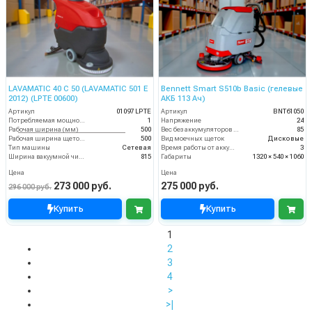
LAVAMATIC 40 C 50 (LAVAMATIC 501 E
Bennett Smart S510b Basic (гелевые
2012) (LPTE 00600)
АКБ 113 Ач)
Артикул
01097 LPTE
Артикул
BNT61050
Потребляемая мощность (кВт)
1
Напряжение
24
Рабочая ширина (мм)
500
Вес без аккумуляторов (кг)
85
Рабочая ширина щеток (мм)
500
Вид моечных щеток
Дисковые
Тип машины
Сетевая
Время работы от аккумуляторов (ч)
3
Ширина вакуумной чистки (мм)
815
Габариты
1320 × 540 × 1060
Цена
Цена
273 000 руб.
275 000 руб.
296 000 руб.
Купить
Купить
1
2
3
4
>
>|