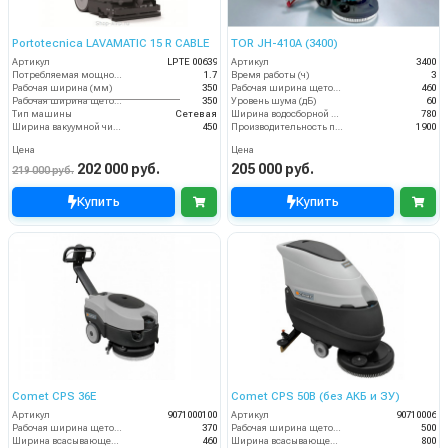
Portotecnica LAVAMATIC 15 R CABLE
TOR JH-410A (3400)
Артикул
LPTE 00639
Артикул
3400
Потребляемая мощность (кВт)
1.7
Время работы (ч)
3
Рабочая ширина (мм)
350
Рабочая ширина щеток (мм)
460
Рабочая ширина щеток (мм)
350
Уровень шума (дБ)
60
Тип машины
Сетевая
Ширина водосборной рейки
780
Ширина вакуумной чистки (мм)
450
Производительность по площади (м2/ч)
1900
Цена
Цена
202 000 руб.
205 000 руб.
219 000 руб.
Купить
Купить
Comet CPS 36E
Comet CPS 50B (без АКБ и ЗУ)
Артикул
9071000100
Артикул
90710006
Рабочая ширина щеток (мм)
370
Рабочая ширина щеток (мм)
500
Ширина всасывающей балки (мм)
460
Ширина всасывающей балки (мм)
800