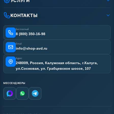
УСЛУГИ
Вакансии
Доставка
Ремонт АВД
Рассрочка
Гарантия
Сертификаты
КОНТАКТЫ
Статьи
Лизинг
Наши работы
Получить скидку
Отзывы наших клиентов
Бесплатный
Карта сайта
8 (800) 350-16-98
Email
info@shop-avd.ru
Адрес
248009, Россия, Калужская область, г.Калуга,
ул.Сосновая, ул. Грабцевское шоссе, 107
МЕССЕНДЖЕРЫ