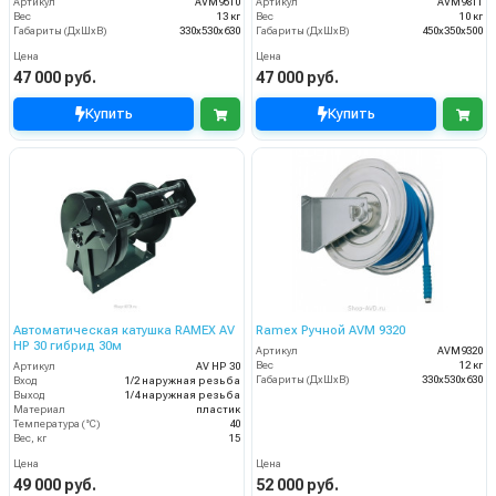
Артикул
AVM9510
Артикул
AVM9811
Вес
13 кг
Вес
10 кг
Габариты (ДхШхВ)
330x530x630
Габариты (ДхШхВ)
450x350x500
Цена
Цена
47 000 руб.
47 000 руб.
Купить
Купить
Автоматическая катушка RAMEX AV
Ramex Ручной AVM 9320
HP 30 гибрид 30м
Артикул
AVM9320
Вес
12 кг
Артикул
AV HP 30
Габариты (ДхШхВ)
330x530x630
Вход
1/2 наружная резьба
Выход
1/4 наружная резьба
Материал
пластик
Температура (°C)
40
Вес, кг
15
Цена
Цена
49 000 руб.
52 000 руб.