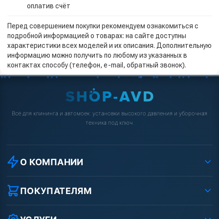
оплатив счёт
Перед совершением покупки рекомендуем ознакомиться с
подробной информацией о товарах: на сайте доступны
характеристики всех моделей и их описания. Дополнительную
информацию можно получить по любому из указанных в
контактах способу (телефон, e-mail, обратный звонок).
Всё для клининга и автомоек: установки высокого давления и уборочная
техника под ключ.
О КОМПАНИИ
О компании
Реквизиты ООО «Шоп АВД»
ПОКУПАТЕЛЯМ
Защита данных клиента
Как заказать?
Условия соглашения
Оплата