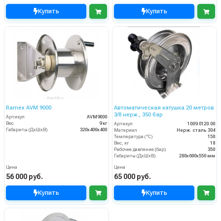
Купить
Купить
Ramex AVM 9000
Автоматическая катушка 20 метров
3/8 нерж., 350 бар
Артикул
AVM9000
Вес
9 кг
Артикул
1009.0120.00
Габариты (ДхШхВ)
320x400x400
Материал
Нерж. сталь 304
Температура (°C)
150
Вес, кг
18
Рабочее давление (бар)
350
Габариты (ДхШхВ)
280x600x550 мм
Цена
Цена
56 000 руб.
65 000 руб.
Купить
Купить