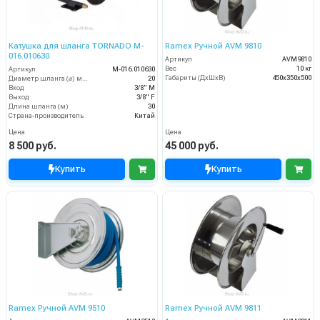
Катушка для шланга TORNADO M-
Ramex Ручной AVM 9810
016.010630
Артикул
AVM9810
Вес
10 кг
Артикул
M-016.010630
Габариты (ДхШхВ)
450x350x500
Диаметр шланга (⌀) мм:
20
Вход
3/8" M
Выход
3/8" F
Длина шланга (м)
30
Страна-производитель
Китай
Цена
Цена
8 500 руб.
45 000 руб.
Купить
Купить
Ramex Ручной AVM 9510
Ramex Ручной AVM 9811