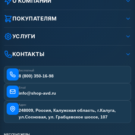
О КОМПАНИИ
О компании
Реквизиты ООО «Шоп АВД»
ПОКУПАТЕЛЯМ
Защита данных клиента
Как заказать?
Условия соглашения
Оплата
УСЛУГИ
Вакансии
Доставка
Ремонт АВД
Рассрочка
Гарантия
Сертификаты
КОНТАКТЫ
Статьи
Лизинг
Наши работы
Получить скидку
Отзывы наших клиентов
Бесплатный
Карта сайта
8 (800) 350-16-98
Email
info@shop-avd.ru
Адрес
248009, Россия, Калужская область, г.Калуга,
ул.Сосновая, ул. Грабцевское шоссе, 107
МЕССЕНДЖЕРЫ