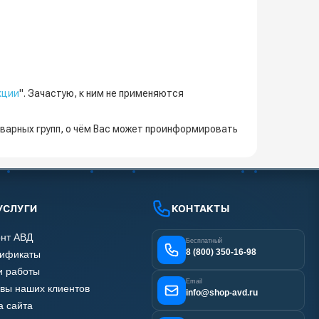
кции
". Зачастую, к ним не применяются
варных групп, о чём Вас может проинформировать
УСЛУГИ
КОНТАКТЫ
нт АВД
Бесплатный
8 (800) 350-16-98
тификаты
 работы
Email
вы наших клиентов
info@shop-avd.ru
а сайта