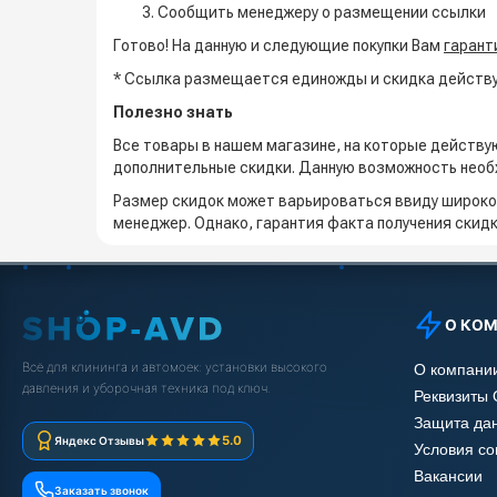
Сообщить менеджеру о размещении ссылки
Готово! На данную и следующие покупки Вам
гарант
* Ссылка размещается единожды и скидка действуе
Полезно знать
Все товары в нашем магазине, на которые действу
дополнительные скидки. Данную возможность необ
Размер скидок может варьироваться ввиду широко
менеджер. Однако, гарантия факта получения скид
О КО
Всё для клининга и автомоек: установки высокого
О компани
давления и уборочная техника под ключ.
Реквизиты
Защита да
5.0
Яндекс Отзывы
Условия с
Вакансии
Заказать звонок