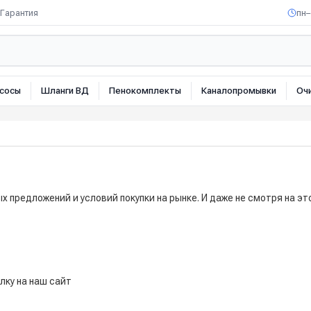
Гарантия
пн–
сосы
Шланги ВД
Пенокомплекты
Каналопромывки
Оч
х предложений и условий покупки на рынке. И даже не смотря на э
лку на наш сайт