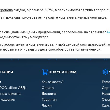
ирована
скидка, в размере
5-7%
, в зависимости от типа товара. *
т, пока она присутствует на сайте компании в неизменном виде.
ют специальные цены и предложения, расположены на странице "
А
ходимо уточнять у менеджера.
го ассортимента компании и различной ценовой составляющей то
ки любым из описанных здесь способов остаётся неизменной.
МПАНИИ
ПОКУПАТЕЛЯМ
и
Как заказать?
Ремо
 ООО «Шоп АВД»
Оплата
Сер
нных клиента
Доставка
Наши
оглашения
Гарантия
Отзы
Лизинг
Карт