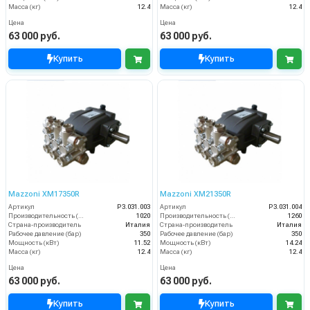
Масса (кг)
12.4
Масса (кг)
12.4
Цена
Цена
63 000 руб.
63 000 руб.
Купить
Купить
Mazzoni XM17350R
Mazzoni XM21350R
Артикул
P3.031.003
Артикул
P3.031.004
Производительность (л/ч)
1020
Производительность (л/ч)
1260
Страна-производитель
Италия
Страна-производитель
Италия
Рабочее давление (бар)
350
Рабочее давление (бар)
350
Мощность (кВт)
11.52
Мощность (кВт)
14.24
Масса (кг)
12.4
Масса (кг)
12.4
Цена
Цена
63 000 руб.
63 000 руб.
Купить
Купить