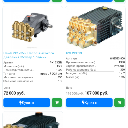
Hawk PX1735IR Насос высокого
IPG W3523
давления 350 бар 17 л/мин
Артикул
W03523-000
Производительность (л/ч)
1380
Артикул
PX1735IR
Страна-производитель
Италия
Мощность (л/с)
15.2
Рабочее давление (бар)
350
Производительность (л/ч)
1020
Мощность (кВт)
14.7
Тип вала
правый Ø24 мм
Масса (кг)
19.5
Максимальное давление воды (бар)
350
Объём заливаемого масла (л)
1.2
Цена
Цена
72 000 руб.
107 000 руб.
116 000 руб.
Купить
Купить