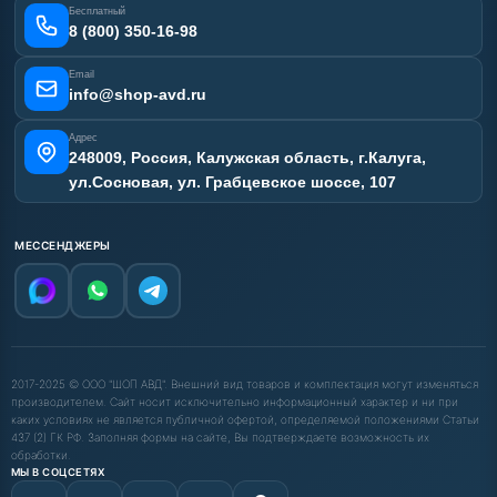
Отзывы наших клиентов
Бесплатный
Карта сайта
8 (800) 350-16-98
Email
info@shop-avd.ru
Адрес
248009, Россия, Калужская область, г.Калуга,
ул.Сосновая, ул. Грабцевское шоссе, 107
МЕССЕНДЖЕРЫ
2017-2025 © ООО "ШОП АВД". Внешний вид товаров и комплектация могут изменяться
производителем. Сайт носит исключительно информационный характер и ни при
каких условиях не является публичной офертой, определяемой положениями Статьи
437 (2) ГК РФ. Заполняя формы на сайте, Вы подтверждаете возможность их
обработки.
МЫ В СОЦСЕТЯХ