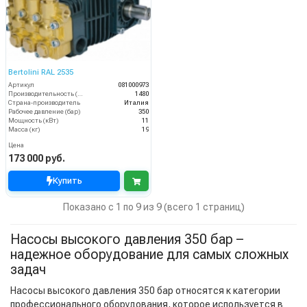
Bertolini RAL 2535
Артикул
081000973
Производительность (л/ч)
1480
Страна-производитель
Италия
Рабочее давление (бар)
350
Мощность (кВт)
11
Масса (кг)
19
Цена
173 000 руб.
Купить
Показано с 1 по 9 из 9 (всего 1 страниц)
Насосы высокого давления 350 бар –
надежное оборудование для самых сложных
задач
Насосы высокого давления 350 бар относятся к категории
профессионального оборудования, которое используется в