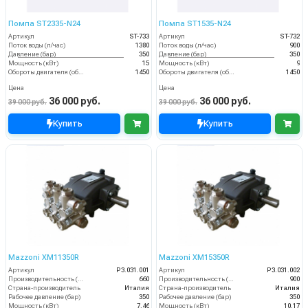
Помпа ST2335-N24
Помпа ST1535-N24
Артикул
ST-733
Артикул
ST-732
Поток воды (л/час)
1380
Поток воды (л/час)
900
Давление (бар)
350
Давление (бар)
350
Мощность (кВт)
15
Мощность (кВт)
9
Обороты двигателя (об/мин)
1450
Обороты двигателя (об/мин)
1450
Цена
Цена
36 000 руб.
36 000 руб.
39 000 руб.
39 000 руб.
Купить
Купить
Mazzoni XM11350R
Mazzoni XM15350R
Артикул
P3.031.001
Артикул
P3.031.002
Производительность (л/ч)
660
Производительность (л/ч)
900
Страна-производитель
Италия
Страна-производитель
Италия
Рабочее давление (бар)
350
Рабочее давление (бар)
350
Мощность (кВт)
7.46
Мощность (кВт)
10.17