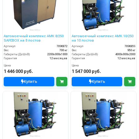
Автомоечный комплекс АМК 8/250
Автомоечный комплекс АМК 10/250
SAFEBOX на 8 постов
на 10 постов
Артикул
7896872
Артикул
7896859
Вес
700 кг
Вес
950 кг
Габариты (ДхШхВ)
2200х800х1800
Габариты (ДхШхВ)
4000х800х2000
Гарантия
12 месяцев
Гарантия
12 месяцев
Цена
Цена
1 446 000 руб.
1 547 000 руб.
Купить
Купить