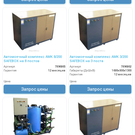
Автомоечный комплекс АМК 8/200
Автомоечный комплекс АМК 3/200
SAFEBOX на 8 постов
SAFEBOX на 3 поста
Артикул
7896865
Артикул
7896862
Гарантия
12 месяцев
Габариты (ДхШхВ)
1600х800х1300
Гарантия
12 месяцев
Цена
Цена
Запрос цены
Запрос цены