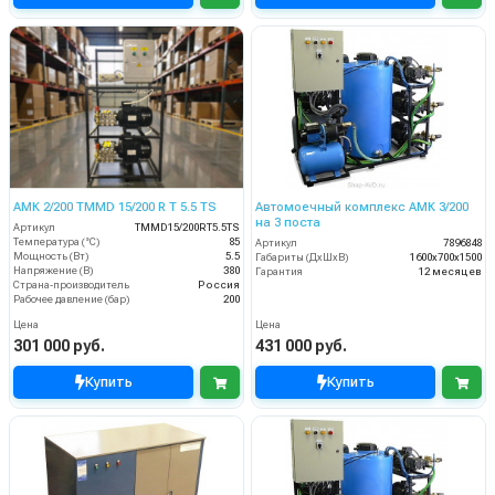
АМК 2/200 TMMD 15/200 R T 5.5 TS
Автомоечный комплекс АМК 3/200
на 3 поста
Артикул
TMMD15/200RT5.5TS
Температура (°C)
85
Артикул
7896848
Мощность (Вт)
5.5
Габариты (ДхШхВ)
1600х700х1500
Напряжение (В)
380
Гарантия
12 месяцев
Страна-производитель
Россия
Рабочее давление (бар)
200
Цена
Цена
301 000 руб.
431 000 руб.
Купить
Купить