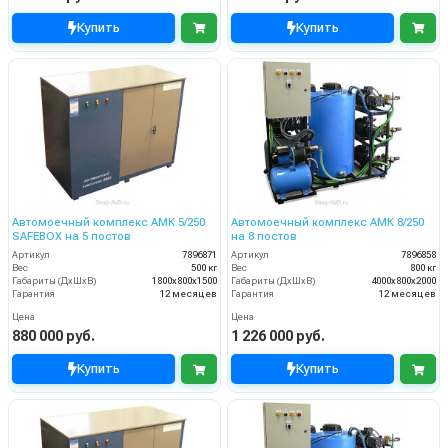
Купить
Купить
Автомоечный комплекс АМК 5/250
Автомоечный комплекс АМК 8/250
SAFEBOX на 5 постов
на 8 постов
Артикул
7896871
Артикул
7896858
Вес
500 кг
Вес
800 кг
Габариты (ДхШхВ)
1800х800х1500
Габариты (ДхШхВ)
4000х800х2000
Гарантия
12 месяцев
Гарантия
12 месяцев
Цена
Цена
880 000 руб.
1 226 000 руб.
Купить
Купить