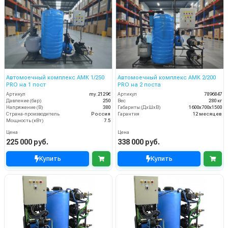
Автомоечный комплекс АМК 1/250
Автомоечный комплекс АМК 2/200
PRO на 1 пост
PRO на 2 поста
Артикул
my.21296
Артикул
7896847
Давление (бар)
250
Вес
280 кг
Напряжение (В)
380
Габариты (ДхШхВ)
1600х700х1500
Страна-производитель
Россия
Гарантия
12 месяцев
Мощность (кВт)
7.5
Цена
Цена
225 000 руб.
338 000 руб.
Купить
Купить