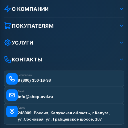
О КОМПАНИИ
О компании
Реквизиты ООО «Шоп АВД»
ПОКУПАТЕЛЯМ
Защита данных клиента
Как заказать?
Условия соглашения
Оплата
УСЛУГИ
Вакансии
Доставка
Ремонт АВД
Рассрочка
Гарантия
Сертификаты
КОНТАКТЫ
Статьи
Лизинг
Наши работы
Получить скидку
Отзывы наших клиентов
Бесплатный
Карта сайта
8 (800) 350-16-98
Email
info@shop-avd.ru
Адрес
248009, Россия, Калужская область, г.Калуга,
ул.Сосновая, ул. Грабцевское шоссе, 107