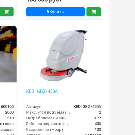
Купить
KEDI GBZ-430A
 600105
Артикул
KEDI GBZ-430A
2000
Макс. угол подъема (%)
2
510
Потребляемая мощность (кВт)
0.77
етевая
Рабочая ширина щеток (мм)
430
исковая
Разряжение (мБар)
100