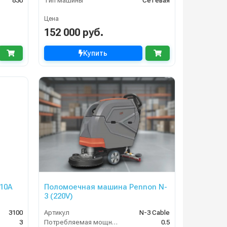
830
Тип машины
Сетевая
Цена
152 000 руб.
Купить
10A
Поломоечная машина Pennon N-
3 (220V)
3100
Артикул
N-3 Cable
3
Потребляемая мощность (кВт)
0.5