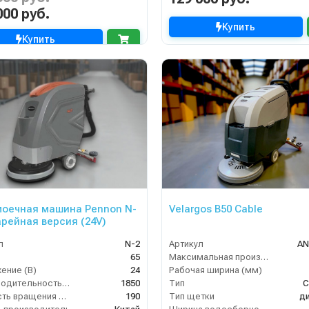
000 руб.
Купить
Купить
оечная машина Pennon N-
Velargos B50 Cable
арейная версия (24V)
л
N-2
Артикул
AN
65
Максимальная производительность (кв.м/час)
ение (В)
24
Рабочая ширина (мм)
Производительность по площади (м2/ч)
1850
Тип
С
Скорость вращения щётки (об/мин)
190
Тип щетки
д