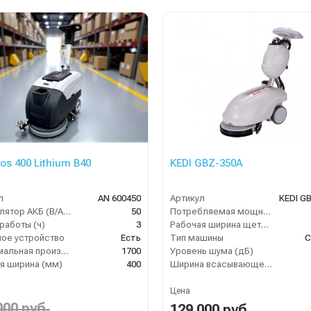
os 400 Lithium B40
KEDI GBZ-350A
л
AN 600450
Артикул
KEDI G
Аккумулятор АКБ (В/А·ч)
50
Потребляемая мощность (кВт)
работы (ч)
3
Рабочая ширина щеток (мм)
ое устройство
Есть
Тип машины
С
Максимальная производительность (кв.м/час)
1700
Уровень шума (дБ)
я ширина (мм)
400
Ширина всасывающей балки (мм)
Цена
000 руб.
129 000 руб.