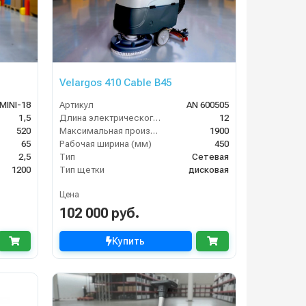
Velargos 410 Cable B45
MINI-18
Артикул
AN 600505
1,5
Длина электрического кабеля (м)
12
520
Максимальная производительность (кв.м/час)
1900
65
Рабочая ширина (мм)
450
2,5
Тип
Сетевая
1200
Тип щетки
дисковая
Цена
102 000 руб.
Купить