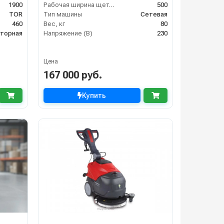
1900
Рабочая ширина щеток (мм)
500
TOR
Тип машины
Сетевая
460
Вес, кг
80
яторная
Напряжение (В)
230
Цена
167 000 руб.
Купить