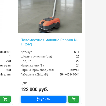
Поломоечная машина Pennon N-
1 (24V)
501.0501
Артикул
N-1
1
Ширина очистки (см)
28
290
Вес, кг
29
етевая
Напряжение (В)
24
500
Страна-производитель
Китай
Италия
Габариты (ДхШхВ)
584*401*1044
Цена
122 000 руб.
Купить