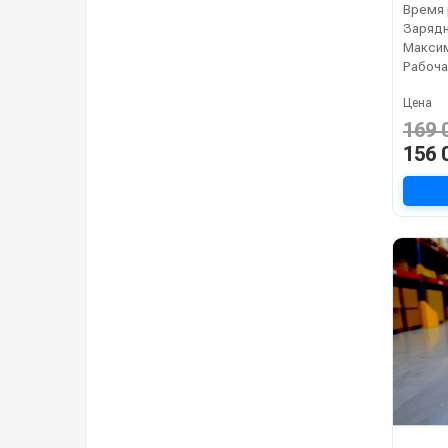
Время 
Зарядн
Рабоча
Цена
169 
156 