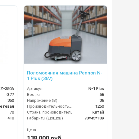
Поломоечная машина Pennon N-
1 Plus (36V)
BZ-350A
Артикул
N-1 Plus
0.77
Вес, кг
56
350
Напряжение (В)
36
етевая
Производительность по площади (м2/ч)
1250
70
Страна-производитель
Китай
410
Габариты (ДхШхВ)
70*45*109
Цена
138 000 руб.