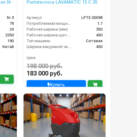
on N-
Portotecnica LAVAMATIC 15 C 35
N-3
Артикул
LPTE 00598
78
Потребляемая мощность (кВт)
1.7
24
Рабочая ширина (мм)
350
2250
Рабочая ширина щеток (мм)
450
190
Тип машины
Сетевая
Китай
Ширина вакуумной чистки (мм)
450
Цена
198 000 руб.
183 000 руб.
Купить