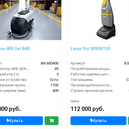
os 400 Gel B40
Lavor Pro SPRINTER
л
AN 600400
Артикул
8.
Аккумулятор АКБ (В/А·ч)
45
Потребляемая мощность (кВт)
работы (ч)
3
Рабочая ширина щеток (мм)
ое устройство
Есть
Тип машины
С
Максимальная производительность (кв.м/час)
1700
Производительность по площади (м2/ч)
я ширина (мм)
400
Страна-производитель
Цена
000 руб.
112 000 руб.
Купить
Купить