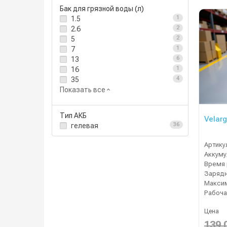
Бак для грязной воды (л)
1.5
1
2.6
2
5
2
7
1
13
6
16
1
35
4
Показать все
Тип АКБ
Velarg
гелевая
36
Артику
Время 
Зарядн
Рабоча
Цена
139 