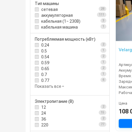
Тип машины
сетевая
28
аккумуляторная
111
кабельная (1~ 230В)
3
кабельная машина
1
Потребляемая мощность (кВт)
0.24
2
Velarg
0.5
1
0.54
2
0.59
1
Артику
0.65
2
0.7
1
Время 
0.77
6
Зарядн
Показать все
Рабоча
Электропитание (В)
Цена
12
2
108 
24
15
36
2
220
77