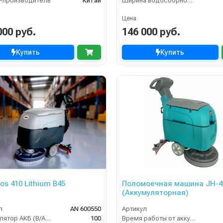
-производитель
Китай
Ширина водосборной рейки
Цена
000 руб.
146 000 руб.
Купить
Купить
os 410 Lithium B45
Поломоечная машина JH-4
(Аккумуляторная)
л
AN 600550
Артикул
Аккумулятор АКБ (В/А·ч)
100
Время работы от аккумуляторов (ч)