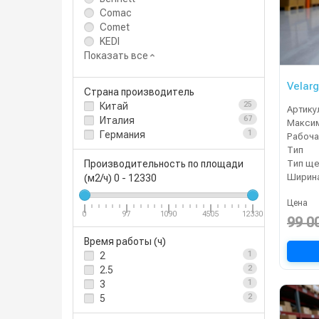
Comac
Comet
KEDI
Показать все
Velar
Страна производитель
Китай
25
Артику
Италия
67
Германия
1
Рабоча
Тип
Тип ще
Производительность по площади
(м2/ч)
0
-
12330
Цена
0
97
1090
4505
12330
99 0
Время работы (ч)
2
1
2.5
2
3
1
5
2