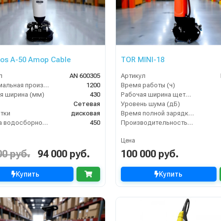
gos A-50 Amop Cable
TOR MINI-18
л
AN 600305
Артикул
Максимальная производительность (кв.м/час)
1200
Время работы (ч)
я ширина (мм)
430
Рабочая ширина щеток (мм)
Сетевая
Уровень шума (дБ)
тки
дисковая
Время полной зарядки аккумулятора (ч)
Ширина водосборной рейки
450
Производительность по площади (м2/ч)
Цена
00 руб.
94 000 руб.
100 000 руб.
Купить
Купить