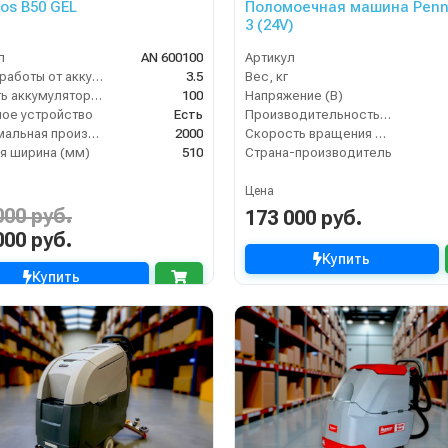
gos B50 GEL
Поломоечная машина Penn
3 (24V)
л
AN 600100
Артикул
Время работы от аккумуляторов (ч)
3.5
Вес, кг
Ёмкость аккумулятора (Ач)
100
Напряжение (В)
ое устройство
Есть
Производительность по площади (м2/ч)
Максимальная производительность (кв.м/час)
2000
Скорость вращения щётки (об/мин)
я ширина (мм)
510
Страна-производитель
Цена
000 руб.
173 000 руб.
000 руб.
Купить
Купить