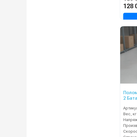
128 
Полом
2 Бат
Артику
Вес, кг
Напряж