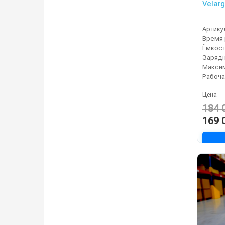
Velar
Артику
Зарядн
Рабоча
Цена
184 
169 