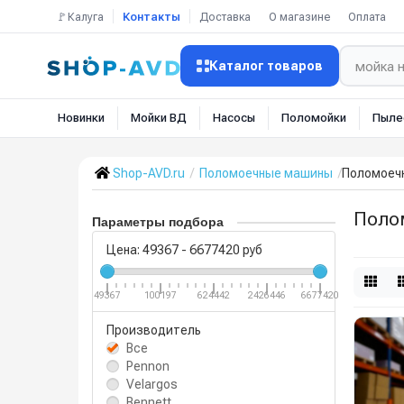
🚩Калуга
Контакты
Доставка
О магазине
Оплата
Каталог товаров
Новинки
Мойки ВД
Насосы
Поломойки
Пыле
Shop-AVD.ru
Поломоечные машины
Поломоеч
Поло
Параметры подбора
Цена:
49367
-
6677420
руб
49367
100197
624442
2426446
6677420
Производитель
Все
Pennon
Velargos
Bennett