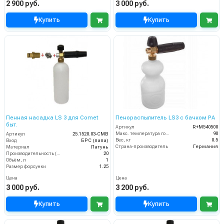
2 900 руб.
3 000 руб.
Купить
Купить
Пенная насадка LS 3 для Comet
Пенораспылитель LS3 с бачком PA
быт.
Артикул
R+M540500
Макс. температура горячей воды (°C)
90
Артикул
25.1520.03-CMB
Вес, кг
0.5
Вход
БРС (папа)
Страна-производитель
Германия
Материал
Латунь
Производительность (л/мин)
20
Объём, л
1
Размер форсунки
1.25
Цена
Цена
3 000 руб.
3 200 руб.
Купить
Купить