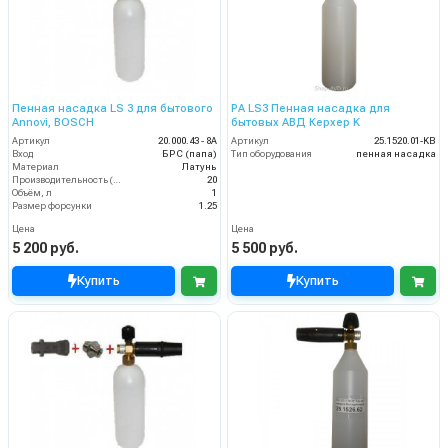
Пенная насадка LS 3 для бытового
PA LS3 Пенная насадка для
Annovi, BOSCH
бытовых АВД Керхер K
Артикул
20.000.43 - 8A
Артикул
25.1520.01-KB
Вход
БРС (папа)
Тип оборудования
пенная насадка
Материал
Латунь
Производительность (л/мин)
20
Объём, л
1
Размер форсунки
1.25
Цена
Цена
5 200 руб.
5 500 руб.
Купить
Купить