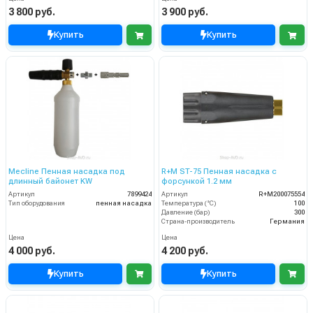
3 800 руб.
3 900 руб.
Купить
Купить
Mecline Пенная насадка под
R+M ST-75 Пенная насадка с
длинный байонет KW
форсункой 1.2 мм
Артикул
7899424
Артикул
R+M200075554
Тип оборудования
пенная насадка
Температура (°C)
100
Давление (бар)
300
Страна-производитель
Германия
Цена
Цена
4 000 руб.
4 200 руб.
Купить
Купить