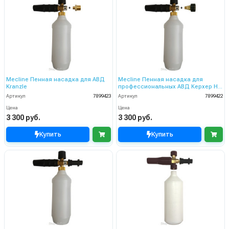
Mecline Пенная насадка для АВД
Mecline Пенная насадка для
Kranzle
профессиональных АВД Керхер HD
и HDS
Артикул
7899423
Артикул
7899422
Цена
Цена
3 300 руб.
3 300 руб.
Купить
Купить