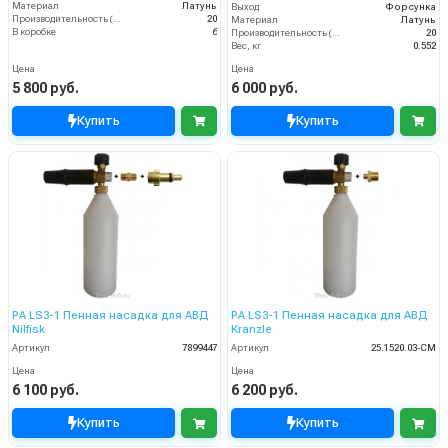
Материал
Латунь
Выход
Форсунка
Производительность (л/мин)
20
Материал
Латунь
В коробке
6
Производительность (л/мин)
20
Вес, кг
0.552
Цена
Цена
5 800 руб.
6 000 руб.
Купить
Купить
PA LS3-1 Пенная насадка для АВД
PA LS3-1 Пенная насадка для АВД
Nilfisk
Kranzle
Артикул
7899447
Артикул
25.1520.03-CM
Цена
Цена
6 100 руб.
6 200 руб.
Купить
Купить