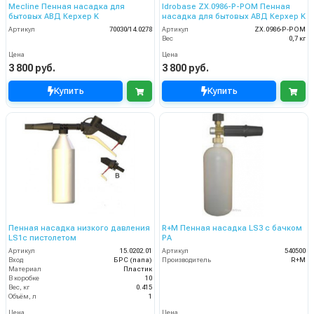
Mecline Пенная насадка для
Idrobase ZX.0986-P-POM Пенная
бытовых АВД Керхер K
насадка для бытовых АВД Керхер K
Артикул
70030/14.0278
Артикул
ZX.0986-P-POM
Вес
0,7 кг
Цена
Цена
3 800 руб.
3 800 руб.
Купить
Купить
Пенная насадка низкого давления
R+M Пенная насадка LS3 с бачком
LS1с пистолетом
PA
Артикул
15.0202.01
Артикул
540500
Вход
БРС (папа)
Производитель
R+M
Материал
Пластик
В коробке
10
Вес, кг
0.415
Объём, л
1
Цена
Цена