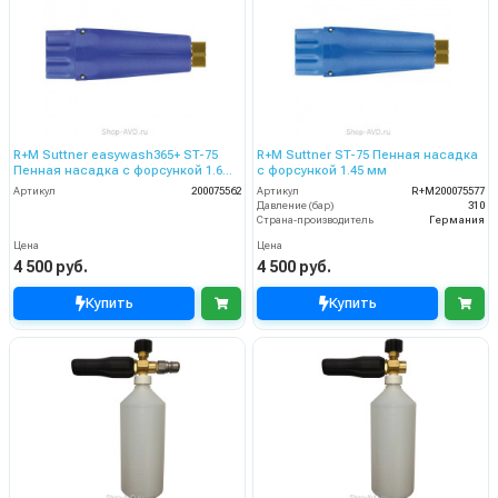
R+M Suttner easywash365+ ST-75
R+M Suttner ST-75 Пенная насадка
Пенная насадка с форсункой 1.6
с форсункой 1.45 мм
мм
Артикул
200075562
Артикул
R+M200075577
Давление (бар)
310
Страна-производитель
Германия
Цена
Цена
4 500 руб.
4 500 руб.
Купить
Купить