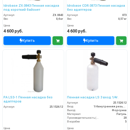
Idrobase ZX.0843 Пенная насадка
Idrobase CDR.0873 Пенная насадка
под короткий байонет
без адаптеров
Артикул
ZX.0843
Артикул
873
Вес
0,6 кг
Вес
0,57 кг
Цена
Цена
4 600 руб.
4 600 руб.
Купить
Купить
PA LS3-1 Пенная насадка без
Пенная насадка LS 3 вход 1/4г.
адаптеров
Артикул
25.1526.12
Вход
1/4 внутренняя резьба
Артикул
25.1526.12
Выход
Форсунка
Материал
Латунь
Производительность (л/мин)
20
В коробке
5
Цена
Цена