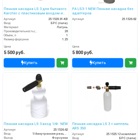
Пенная насадка LS 3 для бытового
PA LS3-1 NEW Пенная насадка без
Karcher с пластиковым входом и
адаптеров
латунной резьбой
Артикул
25.1520.01-KB
Артикул
25.1526.62
Вход
БРС (папа)
Материал
Латунь
Производительность (л/мин)
20
Объём, л
1
Размер форсунки
1.25
Цена
Цена
5 500 руб.
5 800 руб.
Купить
Купить
Пенная насадка LS 3 вход 1/4г. NEW
Пенная насадка LS 3 + ниппель
ARS 350
Артикул
25.1526.62
Вход
1/4 внутренняя резьба
Артикул
25.1525.12 комплект
Выход
Форсунка
Вход
БРС (папа)