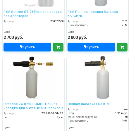
R+M Suttner ST-73 Пенная насадка
R+M Пенная насадка бытовая
без адаптеров
KARCHER
Артикул
200073500
Артикул
3101
Производитель
R+M
Цена
Цена
2 700 руб.
2 800 руб.
Купить
Купить
Idrobase ZX.0986-POMSF Пенная
Пенная насадка LS3 R+M
насадка для бытовых АВД Керхер K
Артикул
----
Вход
1/4" внут
Артикул
ZX.0986-POMSF
Макс. температура горячей воды (°C)
60
Вес
0,7 кг
Производитель
R+M
Цена
Цена