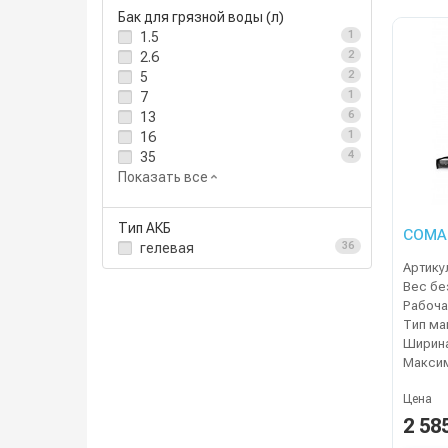
Бак для грязной воды (л)
1.5
1
2.6
2
5
2
7
1
13
6
16
1
35
4
Показать все
Тип АКБ
COMAC
гелевая
36
Артику
Рабоча
Тип м
Цена
2 58