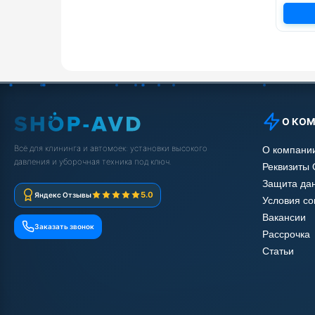
О КО
Всё для клининга и автомоек: установки высокого
О компани
давления и уборочная техника под ключ.
Реквизиты
Защита да
5.0
Яндекс Отзывы
Условия с
Вакансии
Заказать звонок
Рассрочка
Статьи