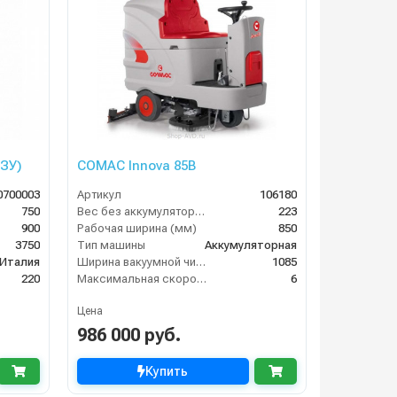
 ЗУ)
COMAC Innova 85B
0700003
Артикул
106180
750
Вес без аккумуляторов (кг)
223
900
Рабочая ширина (мм)
850
3750
Тип машины
Аккумуляторная
Италия
Ширина вакуумной чистки (мм)
1085
220
Максимальная скорость движения (км/ч)
6
Цена
986 000 руб.
Купить