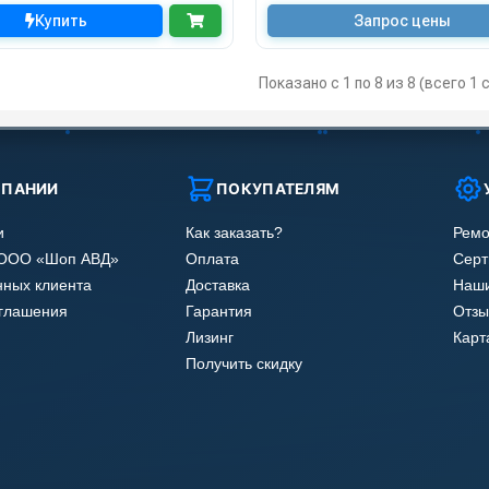
Купить
Запрос цены
Показано с 1 по 8 из 8 (всего 1
МПАНИИ
ПОКУПАТЕЛЯМ
и
Как заказать?
Ремо
 ООО «Шоп АВД»
Оплата
Сер
нных клиента
Доставка
Наши
оглашения
Гарантия
Отзы
Лизинг
Карт
Получить скидку