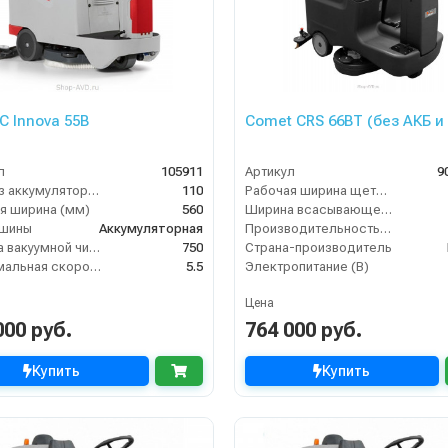
 Innova 55B
Comet CRS 66BT (без АКБ и
л
105911
Артикул
9
Вес без аккумуляторов (кг)
110
Рабочая ширина щеток (мм)
я ширина (мм)
560
Ширина всасывающей балки (мм)
ашины
Аккумуляторная
Производительность по площади (м2/ч)
Ширина вакуумной чистки (мм)
750
Страна-производитель
Максимальная скорость движения (км/ч)
5.5
Электропитание (В)
Цена
000 руб.
764 000 руб.
Купить
Купить