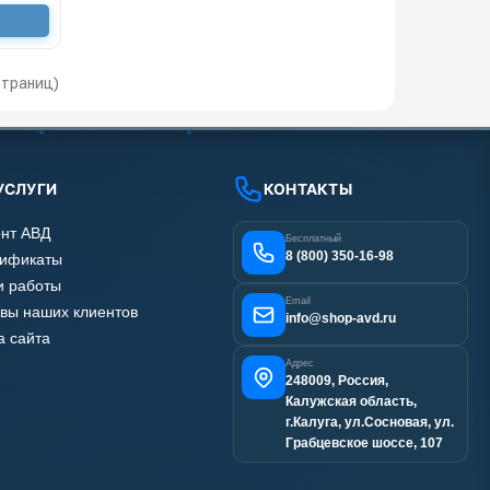
 страниц)
УСЛУГИ
КОНТАКТЫ
нт АВД
Бесплатный
8 (800) 350-16-98
тификаты
 работы
Email
вы наших клиентов
info@shop-avd.ru
а сайта
Адрес
248009, Россия,
Калужская область,
г.Калуга, ул.Сосновая, ул.
Грабцевское шоссе, 107