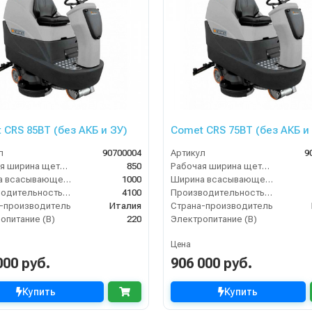
 CRS 85BT (без АКБ и ЗУ)
Comet CRS 75BT (без АКБ и
л
90700004
Артикул
9
Рабочая ширина щеток (мм)
850
Рабочая ширина щеток (мм)
Ширина всасывающей балки (мм)
1000
Ширина всасывающей балки (мм)
Производительность по площади (м2/ч)
4100
Производительность по площади (м2/ч)
-производитель
Италия
Страна-производитель
опитание (В)
220
Электропитание (В)
Цена
000 руб.
906 000 руб.
Купить
Купить