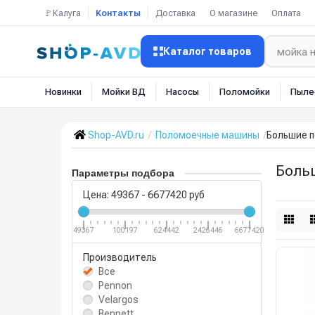
🚩Калуга
Контакты
Доставка
О магазине
Оплата
Каталог товаров
Новинки
Мойки ВД
Насосы
Поломойки
Пыле
Shop-AVD.ru
Поломоечные машины
Большие 
Боль
Параметры подбора
Цена:
49367
-
6677420
руб
49367
100197
624442
2426446
6677420
Производитель
Все
Pennon
Velargos
Bennett