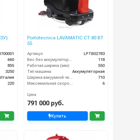
 ЗУ)
Portotecnica LAVAMATIC CT 80 BT
55
0700001
Артикул
LPTB02783
660
Вес без аккумуляторов (кг)
118
855
Рабочая ширина (мм)
550
3250
Тип машины
Аккумуляторная
Италия
Ширина вакуумной чистки (мм)
710
220
Максимальная скорость движения (км/ч)
6
Цена
791 000 руб.
Купить