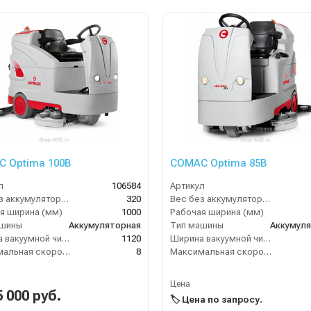
 Optima 100B
COMAC Optima 85B
л
106584
Артикул
Вес без аккумуляторов (кг)
320
Вес без аккумуляторов (кг)
я ширина (мм)
1000
Рабочая ширина (мм)
ашины
Аккумуляторная
Тип машины
Аккумул
Ширина вакуумной чистки (мм)
1120
Ширина вакуумной чистки (мм)
Максимальная скорость движения (км/ч)
8
Максимальная скорость движения (км/ч)
Цена
5 000 руб.
🏷️ Цена по запросу.