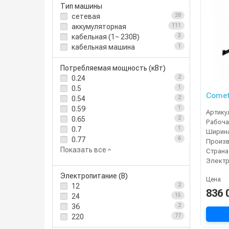
Тип машины
сетевая
28
аккумуляторная
111
кабельная (1~ 230В)
3
кабельная машина
1
Потребляемая мощность (кВт)
0.24
2
0.5
1
Comet
0.54
2
0.59
1
Артику
0.65
2
0.7
1
0.77
6
Показать все
Страна
Электр
Электропитание (В)
Цена
12
2
836 
24
15
36
2
220
77