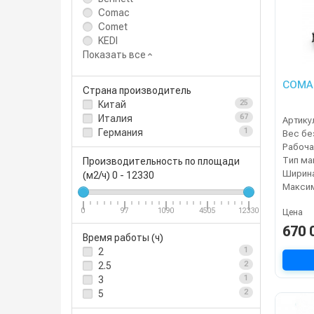
Comac
Comet
KEDI
Показать все
COMAC
Страна производитель
Китай
25
Италия
67
Артику
Германия
1
Рабоча
Тип м
Производительность по площади
(м2/ч)
0
-
12330
0
97
1090
4505
12330
Цена
670 
Время работы (ч)
2
1
2.5
2
3
1
5
2