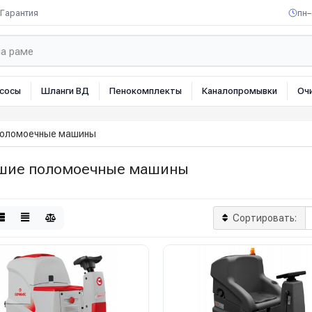
Гарантия
пн–
сосы
Шланги ВД
Пенокомплекты
Каналопромывки
Оч
поломоечные машины
шие поломоечные машины
Сортировать: