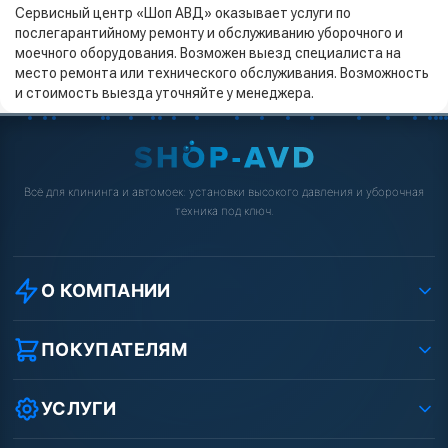
Сервисный центр «Шоп АВД» оказывает услуги по
послегарантийному ремонту и обслуживанию уборочного и
моечного оборудования. Возможен выезд специалиста на
место ремонта или технического обслуживания. Возможность
и стоимость выезда уточняйте у менеджера.
Всё для клининга и автомоек: установки высокого давления и уборочная
техника под ключ.
О КОМПАНИИ
О компании
Реквизиты ООО «Шоп АВД»
ПОКУПАТЕЛЯМ
Защита данных клиента
Как заказать?
Условия соглашения
Оплата
УСЛУГИ
Вакансии
Доставка
Ремонт АВД
Рассрочка