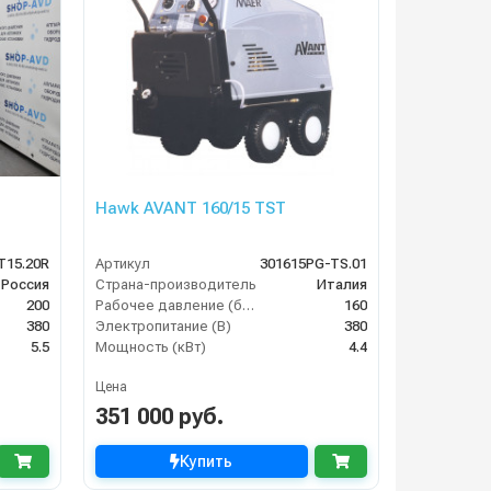
Hawk AVANT 160/15 TST
T15.20R
Артикул
301615PG-TS.01
Россия
Страна-производитель
Италия
200
Рабочее давление (бар)
160
380
Электропитание (В)
380
5.5
Мощность (кВт)
4.4
Цена
351 000 руб.
Купить