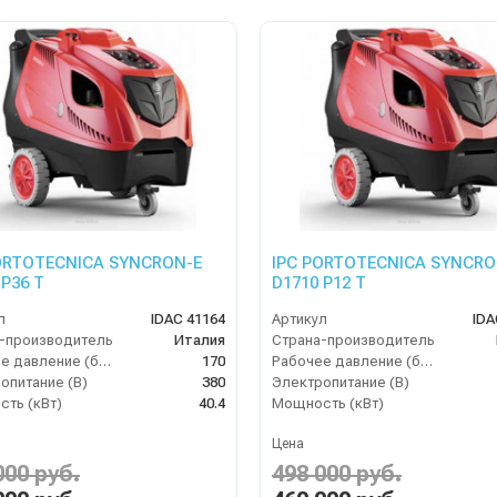
ORTOTECNICA SYNCRON-E
IPC PORTOTECNICA SYNCRO
 P36 T
D1710 P12 T
л
IDAC 41164
Артикул
IDA
-производитель
Италия
Страна-производитель
Рабочее давление (бар)
170
Рабочее давление (бар)
опитание (В)
380
Электропитание (В)
ть (кВт)
40.4
Мощность (кВт)
Цена
000 руб.
498 000 руб.