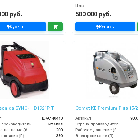
Цена
000 руб.
580 000 руб.
Купить
Купить
tecnica SYNC-H D1921P T
Comet KE Premium Plus 15/2
л
IDAC 40443
Артикул
903
-производитель
Италия
Страна-производитель
Рабочее давление (бар)
200
Рабочее давление (бар)
опитание (В)
380
Электропитание (В)