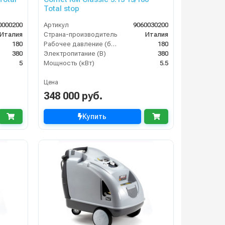
Total stop
0000200
Артикул
9060030200
Италия
Страна-производитель
Италия
180
Рабочее давление (бар)
180
380
Электропитание (В)
380
5
Мощность (кВт)
5.5
Цена
348 000 руб.
Купить