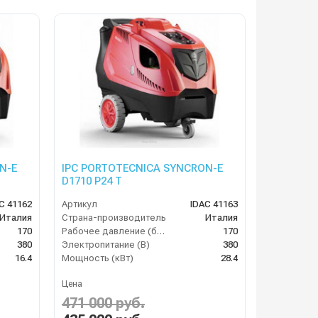
N-E
IPC PORTOTECNICA SYNCRON-E
D1710 P24 T
C 41162
Артикул
IDAC 41163
Италия
Страна-производитель
Италия
170
Рабочее давление (бар)
170
380
Электропитание (В)
380
16.4
Мощность (кВт)
28.4
Цена
471 000 руб.