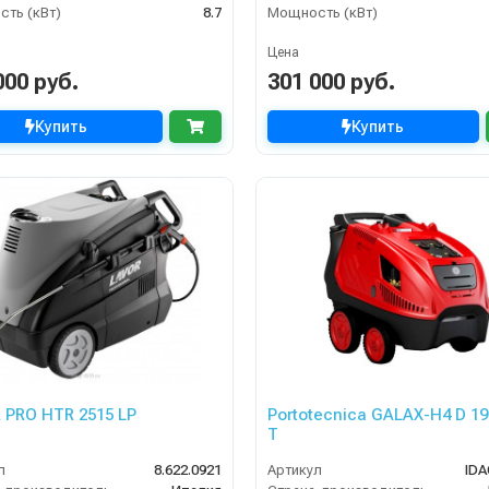
ть (кВт)
8.7
Мощность (кВт)
Цена
000 руб.
301 000 руб.
Купить
Купить
 PRO HTR 2515 LP
Portotecnica GALAX-H4 D 19
T
л
8.622.0921
Артикул
IDA