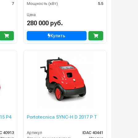
7
Мощность (кВт)
5.5
Цена
280 000 руб.
Купить
15 P4
Portotecnica SYNC-H D 2017 P T
C 40913
Артикул
IDAC 40441