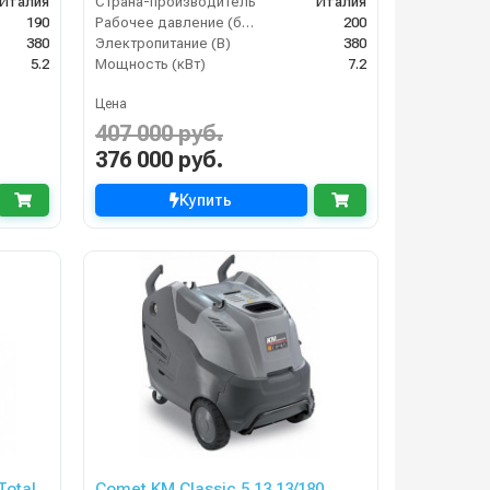
Италия
Страна-производитель
Италия
190
Рабочее давление (бар)
200
380
Электропитание (В)
380
5.2
Мощность (кВт)
7.2
Цена
407 000 руб.
376 000 руб.
Купить
Total
Comet KM Classic 5.13 13/180