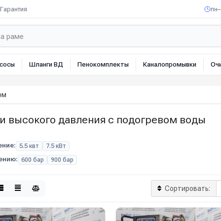
Гарантия
пн–
сосы
Шланги ВД
Пенокомплекты
Каналопромывки
Оч
ом
и высокого давления с подогревом воды
ние:
5.5 квт
7.5 кВт
ению:
600 бар
900 бар
Сортировать: