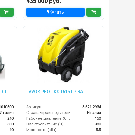
435 000 руб.
Купить
10 T
LAVOR PRO LKX 1515 LP RA
1010300
Артикул
8.621.2934
Италия
Страна-производитель
Италия
210
Рабочее давление (бар)
150
380
Электропитание (В)
380
10
Мощность (кВт)
5.5