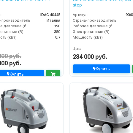
stop
л
IDAC 40445
Артикул
906
-производитель
Италия
Страна-производитель
Рабочее давление (бар)
190
Рабочее давление (бар)
опитание (В)
380
Электропитание (В)
ть (кВт)
8.7
Мощность (кВт)
Цена
000 руб.
284 000 руб.
000 руб.
Купить
Купить