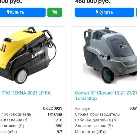
000 руб.
460 000 руб.
Купить
Купить
 PRO TEKNA 2021 LP RA
Comet KF Classic 10.21 21/2
Total Stop
л
8.622.0921
Артикул
905
-производитель
Италия
Страна-производитель
Рабочее давление (бар)
210
Рабочее давление (бар)
опитание (В)
380
Электропитание (В)
ть (кВт)
9.7
Мощность (кВт)