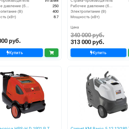
-производитель
Италия
Страна-производитель
Рабочее давление (бар)
250
Рабочее давление (бар)
опитание (В)
400
Электропитание (В)
ть (кВт)
8.7
Мощность (кВт)
Цена
340 000 руб.
000 руб.
313 000 руб.
Купить
Купить
tecnica HPS-H D 1921 P T
Comet KM Basic 5.12 12/180 