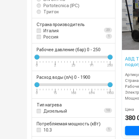
Portotecnica (IPC)
Тритон
Страна производитель
Италия
23
Россия
1
Рабочее давление (бар)
0
-
250
АВД Т
подог
0
2
23
91
250
Артику
Расход воды (л/ч)
0
-
1900
Страна
Электр
0
15
168
694
1900
Мощнос
Тип нагрева
Цена
Дизельный
10
380 
Потребляемая мощность (кВт)
10.3
1