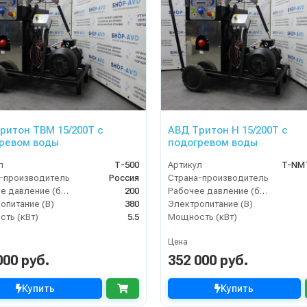
ритон TBM 15/200Т с
АВД Тритон H 15/200Т с
ревом воды
подогревом воды
л
Т-500
Артикул
T-NM
-производитель
Россия
Страна-производитель
Рабочее давление (бар)
200
Рабочее давление (бар)
опитание (В)
380
Электропитание (В)
ть (кВт)
5.5
Мощность (кВт)
Цена
000 руб.
352 000 руб.
Купить
Купить