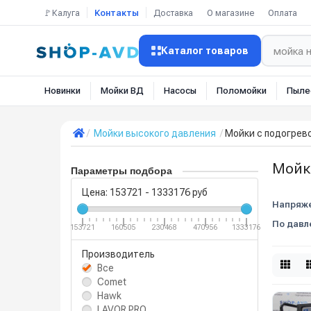
🚩Калуга
Контакты
Доставка
О магазине
Оплата
Каталог товаров
Новинки
Мойки ВД
Насосы
Поломойки
Пыле
Мойки высокого давления
Мойки с подогрев
Мойк
Параметры подбора
Цена:
153721
-
1333176
руб
Напряже
По давл
153721
160505
230468
470956
1333176
Производитель
Все
Comet
Hawk
LAVOR PRO