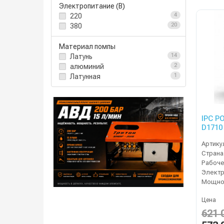
Электропитание (В)
220
4
380
20
Материал помпы
Латунь
14
алюминий
2
Латунная
1
IPC P
D1710
Артику
Страна
Электр
Мощнос
Цена
621 