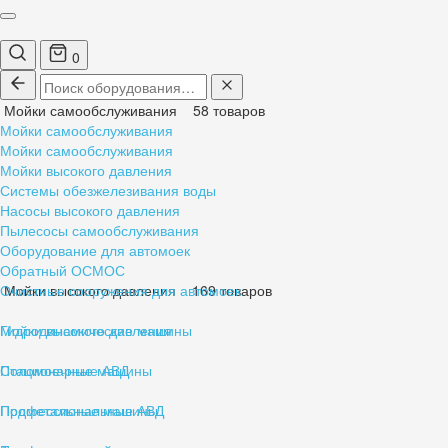
0
Мойки самообслуживания
58 товаров
Мойки самообслуживания
Мойки самообслуживания
Мойки высокого давления
Системы обезжелезивания воды
Насосы высокого давления
Пылесосы самообслуживания
Оборудование для автомоек
Обратный ОСМОС
Очистные сооружения для автомоек
Мойки высокого давления
169 товаров
Гидродинамические машины
Мойки высокого давления
Поломоечные машины
Стационарные АВД
Подметальные машины
Профессиональные АВД