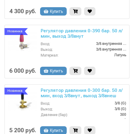
90
Температура (°C):
310
Давление (бар):
4 300 руб.
Купить
Регулятор давления 0-390 бар. 50 л/
Новинка
мин, выход 3/8внут
3/8 внутренняя резьба
Вход:
3/8 внутренняя резьба
Выход:
Латунь
Материал:
50
Производительность (л/мин):
3000
Производительность (л/ч):
6 000 руб.
Купить
Регулятор давления 0-300 бар. 50 л/
Новинка
мин, вход 3/8внут, выход 3/8внеш
3/8 (G)
Вход:
3/8 (G)
Выход:
300
Давление (бар):
Китай
Страна-производитель:
5 200 руб.
Купить