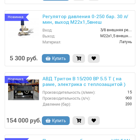
Регулятор давления 0-250 бар. 30 л/
Новинка
мин, выход M22х1,5внеш
3/8 внешняя резьба
Вход:
M22х1,5 внешняя резьба
Выход:
Латунь
Материал:
30
Производительность (л/мин):
1800
Производительность (л/ч):
5 300 руб.
Купить
АВД Тритон B 15/200 BP 5.5 T ( на
Новинка
раме, электрика с теплозащитой )
15
Производительность (л/мин):
900
Производительность (л/ч):
200
Давление (бар):
380
Напряжение (В):
Россия
Страна-производитель:
154 000 руб.
Купить