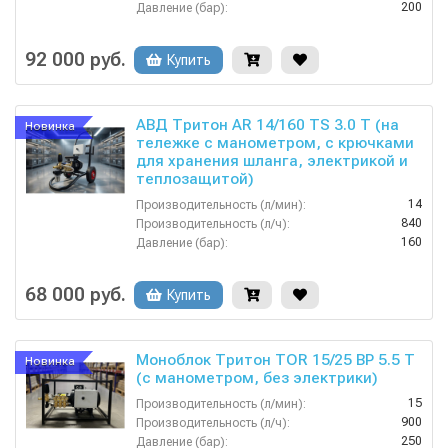
200
Давление (бар):
380
Напряжение (В):
Россия
Страна-производитель:
92 000 руб.
Купить
АВД Тритон AR 14/160 TS 3.0 T (на
Новинка
тележке с манометром, с крючками
для хранения шланга, электрикой и
теплозащитой)
14
Производительность (л/мин):
840
Производительность (л/ч):
160
Давление (бар):
220
Напряжение (В):
Россия
Страна-производитель:
68 000 руб.
Купить
Моноблок Тритон TOR 15/25 ВР 5.5 T
Новинка
(с манометром, без электрики)
15
Производительность (л/мин):
900
Производительность (л/ч):
250
Давление (бар):