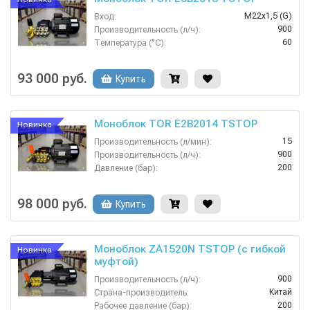
М22х1,5 (G)
Вход:
900
Производительность (л/ч):
60
Температура (°C):
Россия
Страна-производитель:
200
Рабочее давление (бар):
93 000 руб.
Купить
Моноблок TOR E2B2014 TSTOP
Новинка
15
Производительность (л/мин):
900
Производительность (л/ч):
200
Давление (бар):
380
Напряжение (В):
Россия
Страна-производитель:
98 000 руб.
Купить
Моноблок ZA1520N TSTOP (с гибкой
Новинка
муфтой)
900
Производительность (л/ч):
Китай
Страна-производитель:
200
Рабочее давление (бар):