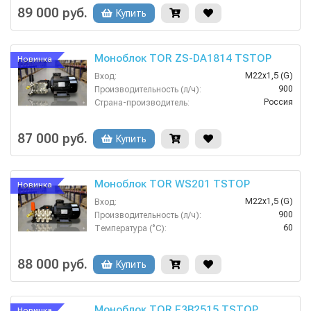
Россия
Страна-производитель:
89 000 руб.
Купить
Моноблок TOR ZS-DA1814 TSTOP
Новинка
М22х1,5 (G)
Вход:
900
Производительность (л/ч):
Россия
Страна-производитель:
200
Рабочее давление (бар):
5.5
Мощность (кВт):
87 000 руб.
Купить
Моноблок TOR WS201 TSTOP
Новинка
М22х1,5 (G)
Вход:
900
Производительность (л/ч):
60
Температура (°C):
Россия
Страна-производитель:
200
Рабочее давление (бар):
88 000 руб.
Купить
Моноблок TOR E3B2515 TSTOP
Новинка