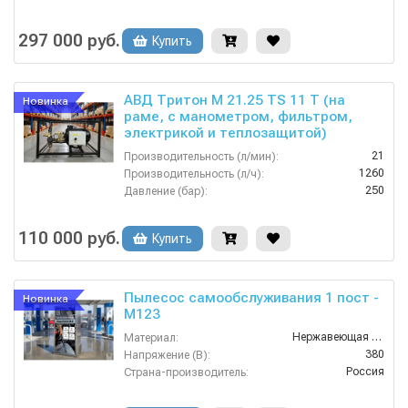
297 000 руб.
Купить
АВД Тритон M 21.25 TS 11 T (на
Новинка
раме, с манометром, фильтром,
электрикой и теплозащитой)
21
Производительность (л/мин):
1260
Производительность (л/ч):
250
Давление (бар):
380
Напряжение (В):
Россия
Страна-производитель:
110 000 руб.
Купить
Пылесос самообслуживания 1 пост -
Новинка
М123
Нержавеющая Сталь
Материал:
380
Напряжение (В):
Россия
Страна-производитель:
1 год
Гарантия: