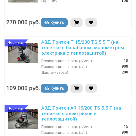
1 год
Гарантия:
270 000 руб.
Купить
АВД Тритон Т 15/200 TS 5.5 T (на
Новинка
тележке c барабаном, манометром,
электрика с теплозащитой)
15
Производительность (л/мин):
900
Производительность (л/ч):
200
Давление (бар):
380
Напряжение (В):
Россия
Страна-производитель:
109 000 руб.
Купить
АВД Тритон AR 15/200 TS 5.5 T (на
Новинка
тележке с электрикой и
теплозащитой)
15
Производительность (л/мин):
900
Производительность (л/ч):