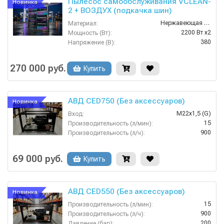
Пылесос самообслуживания VCLEAN-
Новинка
2 + ВОЗДУХ (подкачка шин)
Нержавеющая Сталь
Материал:
2200 Вт x2
Мощность (Вт):
380
Напряжение (В):
Россия
Страна-производитель:
1 год
Гарантия:
270 000 руб.
Купить
АВД CED750 (Без аксессуаров)
Новинка
M22х1,5 (G)
Вход:
15
Производительность (л/мин):
900
Производительность (л/ч):
60
Температура (°C):
68
Вес, кг:
69 000 руб.
Купить
АВД CED550 (Без аксессуаров)
Новинка
15
Производительность (л/мин):
900
Производительность (л/ч):
200
Давление (бар):