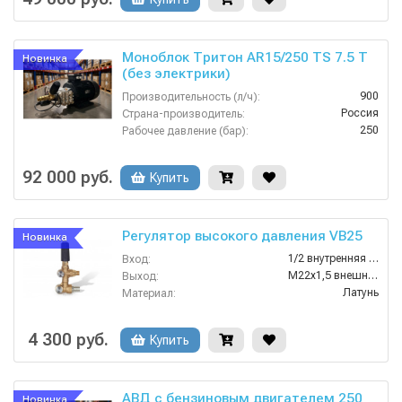
Моноблок Тритон AR15/250 TS 7.5 T
Новинка
(без электрики)
900
Производительность (л/ч):
Россия
Страна-производитель:
250
Рабочее давление (бар):
7.5
Мощность (кВт):
380
Электропитание (В):
92 000 руб.
Купить
Регулятор высокого давления VB25
Новинка
1/2 внутренняя резьба
Вход:
M22х1,5 внешняя резьба
Выход:
Латунь
Материал:
25
Производительность (л/мин):
250
Давление (бар):
4 300 руб.
Купить
АВД с бензиновым двигателем 250
Новинка