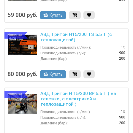
380
Напряжение (В):
Китай
Страна-производитель:
59 000 руб.
Купить
АВД Тритон H15/200 TS 5.5 T (с
Новинка
теплозащитой)
15
Производительность (л/мин):
900
Производительность (л/ч):
200
Давление (бар):
380
Напряжение (В):
Россия
Страна-производитель:
80 000 руб.
Купить
АВД Тритон H 15/200 BP 5.5 T ( на
Новинка
тележке, с электрикой и
теплозащитой )
15
Производительность (л/мин):
900
Производительность (л/ч):
200
Давление (бар):
380
Напряжение (В):