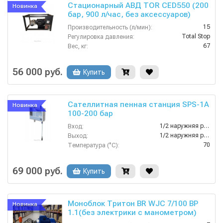
Стационарный АВД TOR CED550 (200
Новинка
бар, 900 л/час, без аксессуаров)
15
Производительность (л/мин):
Total Stop
Регулировка давления:
67
Вес, кг:
200
Давление (бар):
380
Напряжение (В):
56 000 руб.
Купить
Сателлитная пенная станция SPS-1A
Новинка
100-200 бар
1/2 наружняя резьба
Вход:
1/2 наружняя резьба
Выход:
70
Температура (°C):
4
Вес, кг:
Нержавеющая сталь AISI 304
Материал корпуса:
69 000 руб.
Купить
Моноблок Тритон BR WJC 7/100 BP
Новинка
1.1(без электрики с манометром)