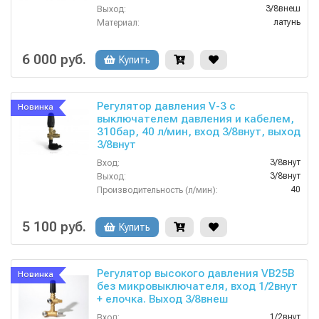
3/8внеш
Выход:
латунь
Материал:
25
Производительность (л/мин):
90
Температура (°C):
6 000 руб.
Купить
Регулятор давления V-3 с
Новинка
выключателем давления и кабелем,
310бар, 40 л/мин, вход 3/8внут, выход
3/8внут
3/8внут
Вход:
3/8внут
Выход:
40
Производительность (л/мин):
310
Давление (бар):
Китай
Страна-производитель:
5 100 руб.
Купить
Регулятор высокого давления VB25B
Новинка
без микровыключателя, вход 1/2внут
+ елочка. Выход 3/8внеш
1/2внут
Вход: