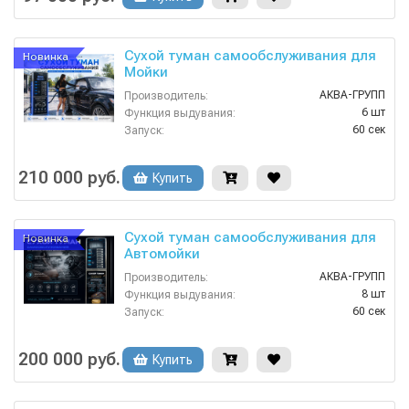
Сухой туман самообслуживания для
Новинка
Мойки
АКВА-ГРУПП
Производитель:
6 шт
Функция выдувания:
60 сек
Запуск:
Россия
Страна-производитель:
1 год
Гарантия:
210 000 руб.
Купить
Сухой туман самообслуживания для
Новинка
Автомойки
АКВА-ГРУПП
Производитель:
8 шт
Функция выдувания:
60 сек
Запуск:
Россия
Страна-производитель:
1.2
Мощность (кВт):
200 000 руб.
Купить