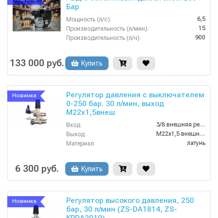
Бар
6,5
Мощность (л/с):
15
Производительность (л/мин):
900
Производительность (л/ч):
380
Напряжение (В):
Китай
Страна-производитель:
133 000 руб.
Купить
Регулятор давления с выключателем
Новинка
0-250 бар. 30 л/мин, выход
M22х1,5внеш
3/8 внешняя резьба
Вход:
M22х1,5 внешняя резьба
Выход:
латунь
Материал:
30
Производительность (л/мин):
90
Температура (°C):
6 300 руб.
Купить
Регулятор высокого давления, 250
Новинка
бар, 30 л/мин (ZS-DA1814, ZS-