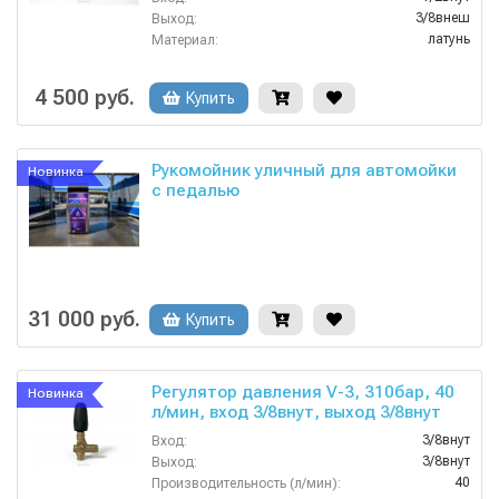
3/8внеш
Выход:
латунь
Материал:
25
Производительность (л/мин):
90
Температура (°C):
4 500 руб.
Купить
Рукомойник уличный для автомойки
Новинка
с педалью
31 000 руб.
Купить
Регулятор давления V-3, 310бар, 40
Новинка
л/мин, вход 3/8внут, выход 3/8внут
3/8внут
Вход:
3/8внут
Выход:
40
Производительность (л/мин):