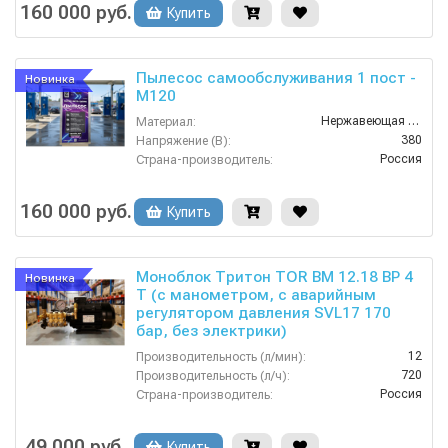
160 000 руб.
Купить
Пылесос самообслуживания 1 пост -
Новинка
М120
Нержавеющая Сталь
Материал:
380
Напряжение (В):
Россия
Страна-производитель:
1 год
Гарантия:
160 000 руб.
Купить
Моноблок Тритон TOR ВМ 12.18 ВР 4
Новинка
Т (с манометром, с аварийным
регулятором давления SVL17 170
бар, без электрики)
12
Производительность (л/мин):
720
Производительность (л/ч):
Россия
Страна-производитель:
180
Рабочее давление (бар):
4.0
Мощность (кВт):
49 000 руб.
Купить