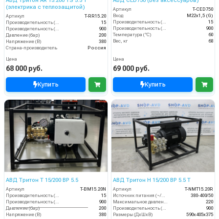
АВД Тритон AR 15.200 TS 5.5 Т
АВД CED750 (Без аксессуаров)
(электрика с теплозащитой)
Артикул
T-CED750
Вход
M22х1,5 (G)
Артикул
T-RR15.20
Производительность (л/мин)
15
Производительность (л/мин)
15
Производительность (л/ч)
900
Производительность (л/ч)
900
Температура (°C)
60
Давление (бар)
200
Вес, кг
68
Напряжение (В)
380
Страна-производитель
Россия
Цена
Цена
68 000 руб.
69 000 руб.
Купить
Купить
АВД Тритон Т 15/200 ВР 5.5
АВД Тритон H 15/200 BP 5.5 T
Артикул
T-BM15.20N
Артикул
T-NMT15.20R
Производительность (л/мин)
15
Источник питания (~/В/Гц)
380-400/50
Производительность (л/ч)
900
Максимальное давление (бар)
220
Давление (бар)
200
Производительность (л/ч)
900
Напряжение (В)
380
Размеры (ДхШхВ)
590х405х375