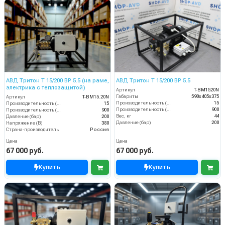
АВД Тритон T 15/200 ВР 5.5 (на раме,
АВД Тритон T 15/200 BP 5.5
электрика с теплозащитой)
Артикул
T-BM1520N
Габариты
590х405х375
Артикул
T-BM15.20N
Производительность (л/мин)
15
Производительность (л/мин)
15
Производительность (л/ч)
900
Производительность (л/ч)
900
Вес, кг
44
Давление (бар)
200
Давление (бар)
200
Напряжение (В)
380
Страна-производитель
Россия
Цена
Цена
67 000 руб.
67 000 руб.
Купить
Купить