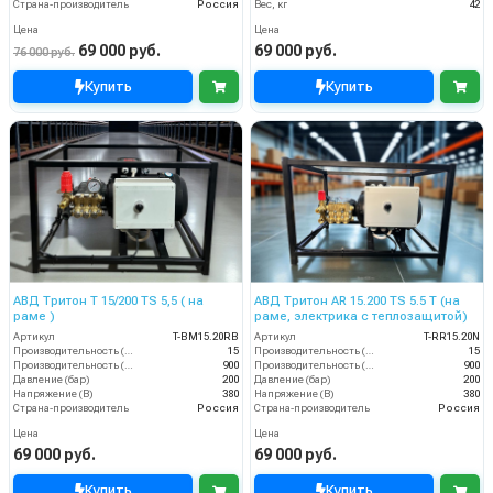
Страна-производитель
Россия
Вес, кг
42
Цена
Цена
69 000 руб.
69 000 руб.
76 000 руб.
Купить
Купить
АВД Тритон Т 15/200 TS 5,5 ( на
АВД Тритон AR 15.200 TS 5.5 Т (на
раме )
раме, электрика с теплозащитой)
Артикул
T-BM15.20RB
Артикул
T-RR15.20N
Производительность (л/мин)
15
Производительность (л/мин)
15
Производительность (л/ч)
900
Производительность (л/ч)
900
Давление (бар)
200
Давление (бар)
200
Напряжение (В)
380
Напряжение (В)
380
Страна-производитель
Россия
Страна-производитель
Россия
Цена
Цена
69 000 руб.
69 000 руб.
Купить
Купить