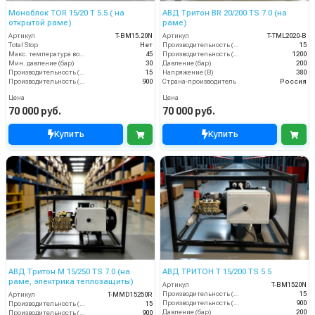
Моноблок TOR 15/20 T 5.5 ( на
АВД Тритон BR 20/200 TS 7.0 (на
открытой раме)
раме)
Артикул
T-BM15.20N
Артикул
T-TML2020-B
Total Stop
Нет
Производительность (л/мин)
15
Макс. температура воды (°C)
45
Производительность (л/ч)
1200
Мин. давление (бар)
30
Давление (бар)
200
Производительность (л/мин)
15
Напряжение (В)
380
Производительность (л/ч)
900
Страна-производитель
Россия
Цена
Цена
70 000 руб.
70 000 руб.
Купить
Купить
АВД Тритон M 15/250 TS 7.0 (на
АВД ТРИТОН T 15/200 TS 5.5
раме, электрика теплозащиты)
Артикул
T-BM1520N
Производительность (л/мин)
15
Артикул
T-MMD15250R
Производительность (л/ч)
900
Производительность (л/мин)
15
Давление (бар)
200
Производительность (л/ч)
900