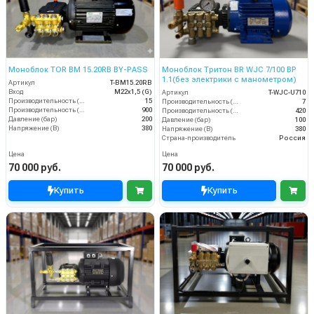
Моноблок TOR BM 15.20RB BY-PASS
Моноблок Тритон BR WJC 7/100 BP
1.1(без электрики с манометром)
Артикул
T-BM15.20RB
Вход
M22х1,5 (G)
Артикул
T-WJC-U710
Производительность (л/мин)
15
Производительность (л/мин)
7
Производительность (л/ч)
900
Производительность (л/ч)
420
Давление (бар)
200
Давление (бар)
100
Напряжение (В)
380
Напряжение (В)
380
Страна-производитель
Россия
Цена
Цена
70 000 руб.
70 000 руб.
Купить
Купить