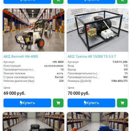
АВД Bennett HN‑4000
АВД Тритон AR 15/200 TS 5.5 T
Артикул
HN‑4000
Артикул
T-RR15.20N
Конструкция
на колесиках
Вход
1/2
Производительность (л/мин)
18
Выход
3/8
Рамная тележка
есть
Производительность (л/мин)
15
Страна-производитель
Китай
Производительность (л/ч)
900
Рабочее давление (бар)
220
Размеры (ДхШхВ)
590х405х375
Цена
Цена
69 000 руб.
70 000 руб.
Купить
Купить