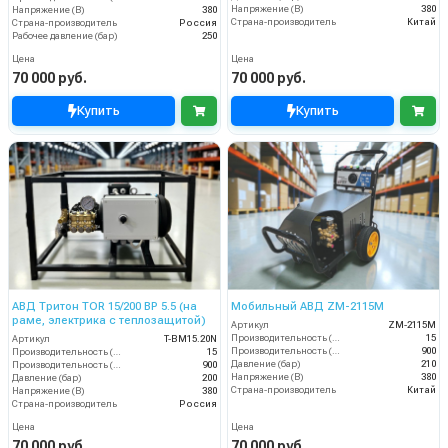
Напряжение (В)
380
Напряжение (В)
380
Страна-производитель
Китай
Страна-производитель
Россия
Рабочее давление (бар)
250
Цена
Цена
70 000 руб.
70 000 руб.
Купить
Купить
АВД Тритон TOR 15/200 ВР 5.5 (на
Мобильный АВД ZM-2115М
раме, электрика с теплозащитой)
Артикул
ZM-2115М
Производительность (л/мин)
15
Артикул
T-BM15.20N
Производительность (л/ч)
900
Производительность (л/мин)
15
Давление (бар)
210
Производительность (л/ч)
900
Напряжение (В)
380
Давление (бар)
200
Страна-производитель
Китай
Напряжение (В)
380
Страна-производитель
Россия
Цена
Цена
70 000 руб.
70 000 руб.