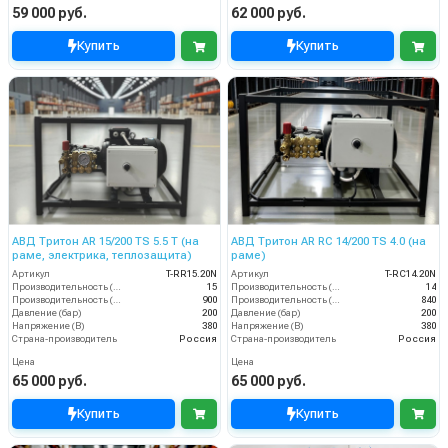
59 000 руб.
62 000 руб.
Купить
Купить
АВД Тритон AR 15/200 TS 5.5 T (на
АВД Тритон AR RC 14/200 TS 4.0 (на
раме, электрика, теплозащита)
раме)
Артикул
T-RR15.20N
Артикул
T-RС14.20N
Производительность (л/мин)
15
Производительность (л/мин)
14
Производительность (л/ч)
900
Производительность (л/ч)
840
Давление (бар)
200
Давление (бар)
200
Напряжение (В)
380
Напряжение (В)
380
Страна-производитель
Россия
Страна-производитель
Россия
Цена
Цена
65 000 руб.
65 000 руб.
Купить
Купить