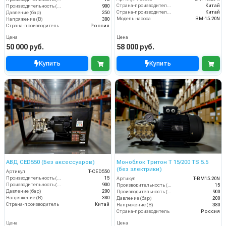
Страна-производитель двигателя
Китай
Производительность (л/ч)
900
Страна-производитель насоса
Китай
Давление (бар)
250
Модель насоса
BM-15.20N
Напряжение (В)
380
Страна-производитель
Россия
Цена
Цена
50 000 руб.
58 000 руб.
Купить
Купить
АВД CED550 (Без аксессуаров)
Моноблок Тритон T 15/200 TS 5.5
(без электрики)
Артикул
T-CED550
Производительность (л/мин)
15
Артикул
T-BM15.20N
Производительность (л/ч)
900
Производительность (л/мин)
15
Давление (бар)
200
Производительность (л/ч)
900
Напряжение (В)
380
Давление (бар)
200
Страна-производитель
Китай
Напряжение (В)
380
Страна-производитель
Россия
Цена
Цена