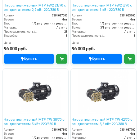
Насос плунжерный MTP FW2 21/70 с
Насос плунжерный MTP FW2 8/70 с
эл. двигателем 2,7 кВт 220/380 В
эл. двигателем 1 кВт 220/380 В
Артикул
7301087500
Артикул
7301093700
By-pass
Нет
By-pass
Нет
Вход
1/2 внутренняя резьба
Вход
1/2 внутренняя резьба
Материал
Латунь
Выход
3/8 внутренняя резьба
Производительность (л/мин)
21
Материал
Латунь
В коробке
1
Производительность (л/мин)
8
Цена
Цена
96 000 руб.
96 000 руб.
Купить
Купить
Насос плунжерный MTP TW 38/70 с
Насос плунжерный MTP TW 42/70 с
эл. двигателем 5 кВт 220/380 В
эл. двигателем 5,5 кВт 220/380 В
Артикул
7301087800
Артикул
7301087700
By-pass
Нет
By-pass
Нет
Выход
1/2 внутренняя резьба
Материал
Латунь