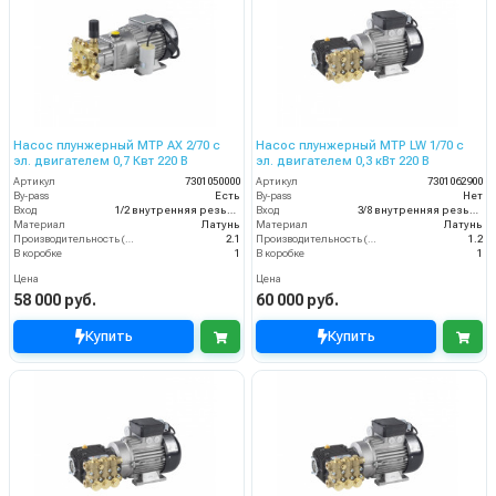
Насос плунжерный MTP AX 2/70 с
Насос плунжерный MTP LW 1/70 с
эл. двигателем 0,7 Квт 220 В
эл. двигателем 0,3 кВт 220 В
Артикул
7301050000
Артикул
7301062900
By-pass
Есть
By-pass
Нет
Вход
1/2 внутренняя резьба
Вход
3/8 внутренняя резьба
Материал
Латунь
Материал
Латунь
Производительность (л/мин)
2.1
Производительность (л/мин)
1.2
В коробке
1
В коробке
1
Цена
Цена
58 000 руб.
60 000 руб.
Купить
Купить