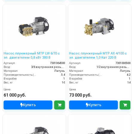
Насос плунжерный MTP LW 6/70 с
Насос плунжерный MTP AX 4/100 с
эл. двигателем 0,8 кВт 380 В
эл. двигателем 1,0 Квт 220 В
Артикул
7301064500
Артикул
7301086500
Вход
3/8 внутренняя резьба
Вход
1/2 внутренняя резьба
Материал
Латунь
Материал
Латунь
Производительность (л/мин)
5.4
Производительность (л/мин)
4.2
В коробке
1
В коробке
1
Вес, кг
16
Вес, кг
14
Цена
Цена
61 000 руб.
73 000 руб.
Купить
Купить