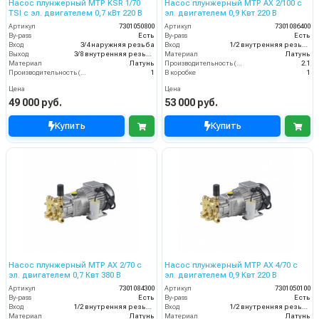
Насос плунжерный MTP KSR 1/70
Насос плунжерный MTP AX 2/100 с
TSI с эл. двигателем 0,7 кВт 220 В
эл. двигателем 0,9 Квт 220 В
Артикул
7301050800
Артикул
7301086400
By-pass
Есть
By-pass
Есть
Вход
3/4 наружняя резьба
Вход
1/2 внутренняя резьба
Выход
3/8 внутренняя резьба
Материал
Латунь
Материал
Латунь
Производительность (л/мин)
2.1
Производительность (л/мин)
1
В коробке
1
Цена
Цена
49 000 руб.
53 000 руб.
Купить
Купить
Насос плунжерный MTP AX 2/70 с
Насос плунжерный MTP AX 4/70 с
эл. двигателем 0,7 Квт 380 В
эл. двигателем 0,9 Квт 220 В
Артикул
7301084300
Артикул
7301050100
By-pass
Есть
By-pass
Есть
Вход
1/2 внутренняя резьба
Вход
1/2 внутренняя резьба
Материал
Латунь
Материал
Латунь