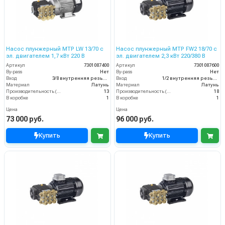
Насос плунжерный MTP LW 13/70 с
Насос плунжерный MTP FW2 18/70 с
эл. двигателем 1,7 кВт 220 В
эл. двигателем 2,3 кВт 220/380 В
Артикул
7301087400
Артикул
7301087600
By-pass
Нет
By-pass
Нет
Вход
3/8 внутренняя резьба
Вход
1/2 внутренняя резьба
Материал
Латунь
Материал
Латунь
Производительность (л/мин)
13
Производительность (л/мин)
18
В коробке
1
В коробке
1
Цена
Цена
73 000 руб.
96 000 руб.
Купить
Купить