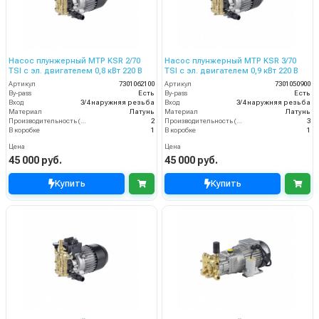
Насос плунжерный MTP KSR 2/70
Насос плунжерный MTP KSR 3/70
TSI с эл. двигателем 0,8 кВт 220 В
TSI с эл. двигателем 0,9 кВт 220 В
Артикул
7301062100
Артикул
7301050900
By-pass
Есть
By-pass
Есть
Вход
3/4 наружняя резьба
Вход
3/4 наружняя резьба
Материал
Латунь
Материал
Латунь
Производительность (л/мин)
2
Производительность (л/мин)
3
В коробке
1
В коробке
1
Цена
Цена
45 000 руб.
45 000 руб.
Купить
Купить