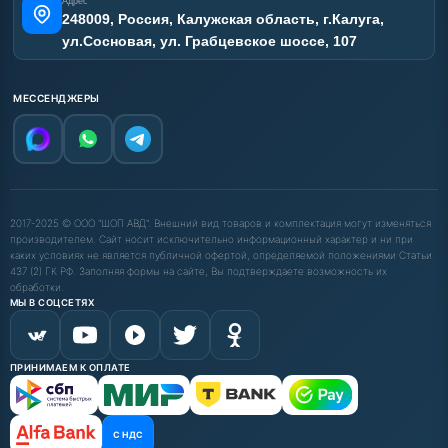
Адрес
248009, Россия, Калужская область, г.Калуга,
ул.Сосновая, ул. Грабцевское шоссе, 107
МЕССЕНДЖЕРЫ
2017-2025 © ООО "ШОП АВД". Внешний вид товаров и комплектация могут изменяться
производителем. Сайт носит исключительно информационный характер и ни при
каких условиях не является публичной офертой, определяемой положениями Статьи
437 (2) ГК РФ. Заполняя формы на сайте, Вы подтверждаете возможность их
обработки.
МЫ В СОЦСЕТЯХ
ПРИНИМАЕМ К ОПЛАТЕ
С НДС