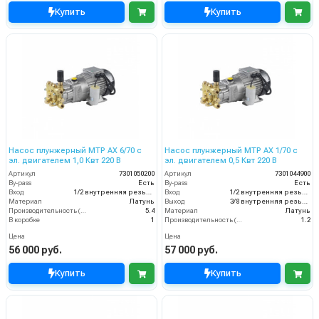
Купить
Купить
Насос плунжерный MTP AX 6/70 с
Насос плунжерный MTP AX 1/70 с
эл. двигателем 1,0 Квт 220 В
эл. двигателем 0,5 Квт 220 В
Артикул
7301050200
Артикул
7301044900
By-pass
Есть
By-pass
Есть
Вход
1/2 внутренняя резьба
Вход
1/2 внутренняя резьба
Материал
Латунь
Выход
3/8 внутренняя резьба
Производительность (л/мин)
5.4
Материал
Латунь
В коробке
1
Производительность (л/мин)
1.2
Цена
Цена
56 000 руб.
57 000 руб.
Купить
Купить