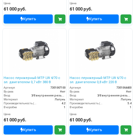
Цена
Цена
61 000 руб.
61 000 руб.
Купить
Купить
Насос плунжерный MTP LW 4/70 с
Насос плунжерный MTP LW 6/70 с
эл. двигателем 0,7 кВт 380 В
эл. двигателем 0,8 кВт 220 В
Артикул
7301067100
Артикул
7301064400
By-pass
Нет
By-pass
Нет
Вход
3/8 внутренняя резьба
Вход
3/8 внутренняя резьба
Материал
Латунь
Материал
Латунь
Производительность (л/мин)
4.2
Производительность (л/мин)
5.4
В коробке
1
В коробке
1
Цена
Цена
61 000 руб.
61 000 руб.
Купить
Купить