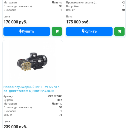
Материал
Латунь
Производительность (л/мин)
42
Производительность (л/мин)
38
В коробке
1
В коробке
1
Вес, кг
60
Цена
Цена
170 000 руб.
175 000 руб.
Купить
Купить
Насос плунжерный MPT TW 53/70 с
эл. двигателем 6,9 кВт 220/380 В
Артикул
7301087900
By-pass
Нет
Материал
Латунь
Производительность (л/мин)
53
В коробке
1
Вес, кг
75
Цена
239 000 руб.