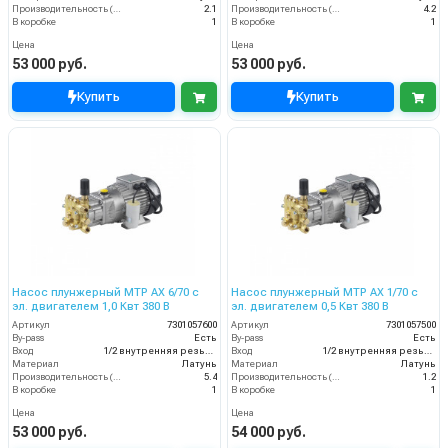
Производительность (л/мин)
2.1
Производительность (л/мин)
4.2
В коробке
1
В коробке
1
Цена
Цена
53 000 руб.
53 000 руб.
Купить
Купить
Насос плунжерный MTP AX 6/70 с
Насос плунжерный MTP AX 1/70 с
эл. двигателем 1,0 Квт 380 В
эл. двигателем 0,5 Квт 380 В
Артикул
7301057600
Артикул
7301057500
By-pass
Есть
By-pass
Есть
Вход
1/2 внутренняя резьба
Вход
1/2 внутренняя резьба
Материал
Латунь
Материал
Латунь
Производительность (л/мин)
5.4
Производительность (л/мин)
1.2
В коробке
1
В коробке
1
Цена
Цена
53 000 руб.
54 000 руб.