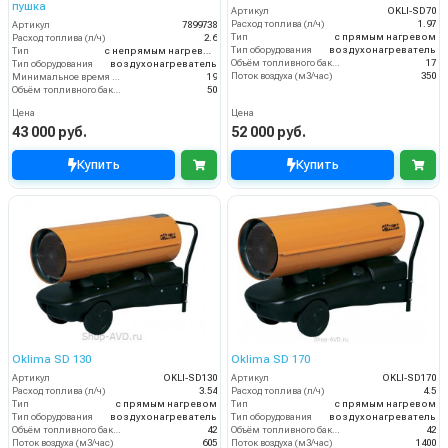
пушка
Артикул
OKLI-SD70
Расход топлива (л/ч)
1.97
Артикул
7899738
Тип
с прямым нагревом
Расход топлива (л/ч)
2.6
Тип оборудования
воздухонагреватель
Тип
с непрямым нагревом
Объём топливного бака (л)
17
Тип оборудования
воздухонагреватель
Поток воздуха (м3/час)
350
Минимальное время работы при полном баке (ч)
19
Объём топливного бака (л)
50
Цена
Цена
43 000 руб.
52 000 руб.
Купить
Купить
Oklima SD 130
Oklima SD 170
Артикул
OKLI-SD130
Артикул
OKLI-SD170
Расход топлива (л/ч)
3.54
Расход топлива (л/ч)
4.5
Тип
с прямым нагревом
Тип
с прямым нагревом
Тип оборудования
воздухонагреватель
Тип оборудования
воздухонагреватель
Объём топливного бака (л)
42
Объём топливного бака (л)
42
Поток воздуха (м3/час)
605
Поток воздуха (м3/час)
1400