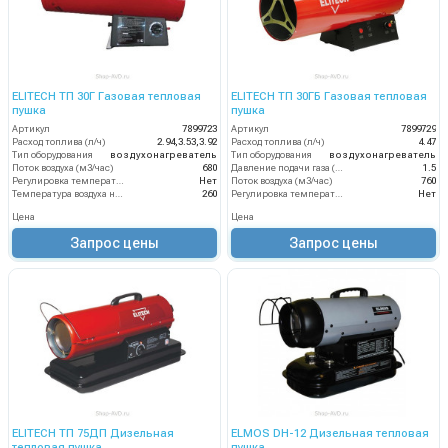
ELITECH ТП 30Г Газовая тепловая
ELITECH ТП 30ГБ Газовая тепловая
пушка
пушка
Артикул
7899723
Артикул
7899729
Расход топлива (л/ч)
2.94,3.53,3.92
Расход топлива (л/ч)
4.47
Тип оборудования
воздухонагреватель
Тип оборудования
воздухонагреватель
Поток воздуха (м3/час)
680
Давление подачи газа (бар)
1.5
Регулировка температуры термостатом
Нет
Поток воздуха (м3/час)
760
Температура воздуха на выходе (°C)
260
Регулировка температуры термостатом
Нет
Цена
Цена
Запрос цены
Запрос цены
ELITECH ТП 75ДП Дизельная
ELMOS DH-12 Дизельная тепловая
тепловая пушка
пушка