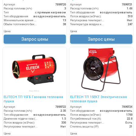
Артикул
7899720
Артикул
7899721
Расход топлива (л/ч)
3
Расход топлива (л/ч)
1.69
Тип
с прямым нагревом
Тип оборудования
воздухонагреватель
Тип оборудования
воздухонагреватель
Поток воздуха (м3/час)
510
Минимальное время работы при полном баке (ч)
13
Регулировка температуры термостатом
Нет
Объём топливного бака (л)
38
Температура воздуха на выходе (°C)
247
Цена
Цена
Запрос цены
Запрос цены
ELITECH ТП 15ГБ Газовая тепловая
ELITECH ТП 15ЕКТ Электрическая
пушка
тепловая пушка
Артикул
7899722
Артикул
7899726
Расход топлива (л/ч)
2.35
Тип оборудования
воздухонагреватель
Тип оборудования
воздухонагреватель
Поток воздуха (м3/час)
1700
Давление подачи газа (бар)
1.5
Потребляемый ток (А)
22.8
Поток воздуха (м3/час)
330
Регулировка температуры термостатом
Есть
Регулировка температуры термостатом
Нет
Степень защиты (IP)
21
Цена
Цена