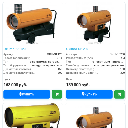
Oklima SE 120
Oklima SE 200
Артикул
OKLI-SE120
Артикул
OKLI-SE200
Расход топлива (л/ч)
3.14
Расход топлива (л/ч)
5.4
Тип
с непрямым нагревом
Тип
с непрямым нагревом
Тип оборудования
воздухонагреватель
Тип оборудования
воздухонагреватель
Диаметр газоотвода (мм)
150
Диаметр газоотвода (мм)
150
Диаметр крыльчатки (мм)
300
Диаметр крыльчатки (мм)
300
Цена
Цена
163 000 руб.
189 000 руб.
Купить
Купить