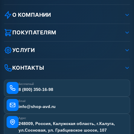
О КОМПАНИИ
О компании
Реквизиты ООО «Шоп АВД»
ПОКУПАТЕЛЯМ
Защита данных клиента
Как заказать?
Условия соглашения
Оплата
УСЛУГИ
Вакансии
Доставка
Ремонт АВД
Рассрочка
Гарантия
Сертификаты
КОНТАКТЫ
Статьи
Лизинг
Наши работы
Получить скидку
Отзывы наших клиентов
Бесплатный
Карта сайта
8 (800) 350-16-98
Email
info@shop-avd.ru
Адрес
248009, Россия, Калужская область, г.Калуга,
ул.Сосновая, ул. Грабцевское шоссе, 107