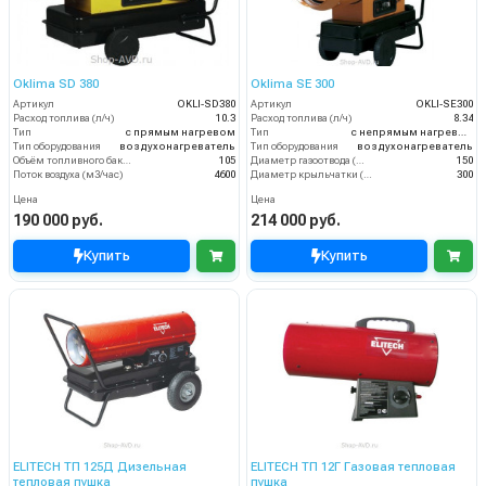
Oklima SD 380
Oklima SE 300
Артикул
OKLI-SD380
Артикул
OKLI-SE300
Расход топлива (л/ч)
10.3
Расход топлива (л/ч)
8.34
Тип
с прямым нагревом
Тип
с непрямым нагревом
Тип оборудования
воздухонагреватель
Тип оборудования
воздухонагреватель
Объём топливного бака (л)
105
Диаметр газоотвода (мм)
150
Поток воздуха (м3/час)
4600
Диаметр крыльчатки (мм)
300
Цена
Цена
190 000 руб.
214 000 руб.
Купить
Купить
ELITECH ТП 125Д Дизельная
ELITECH ТП 12Г Газовая тепловая
тепловая пушка
пушка