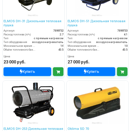
ELMOS DH-31 Дизельная тепловая
ELMOS DH-51 Дизельная тепловая
пушка
пушка
Артикул
7899732
Артикул
7899733
Расход топлива (л/ч)
2.7
Расход топлива (л/ч)
4.1
Тип
с прямым нагревом
Тип
с прямым нагревом
Тип оборудования
воздухонагреватель
Тип оборудования
воздухонагреватель
Минимальное время работы при полном баке (ч)
16
Минимальное время работы при полном баке (ч)
10
Объём топливного бака (л)
43.5
Объём топливного бака (л)
43.5
Цена
Цена
23 000 руб.
27 000 руб.
Купить
Купить
ELMOS DH-253 Дизельная тепловая
Oklima SD 70