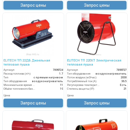
Запрос цены
Запрос цены
ELITECH ТП 22ДБ Дизельная
ELITECH ТП 22ЕКТ Электрическая
тепловая пушка
тепловая пушка
Артикул
7899724
Артикул
7899727
Расход топлива (л/ч)
1.7
Тип оборудования
воздухонагреватель
Тип
с прямым нагревом
Поток воздуха (м3/час)
2030
Тип оборудования
воздухонагреватель
Потребляемый ток (А)
36.5
Минимальное время работы при полном баке (ч)
11
Регулировка температуры термостатом
Есть
Объём топливного бака (л)
19
Степень защиты (IP)
21
Цена
Цена
Запрос цены
Запрос цены