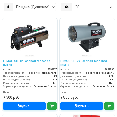
ELMOS GH-12 Газовая тепловая
ELMOS GH-29 Газовая тепловая
пушка
пушка
Артикул
7899737
Артикул
7899735
Тип оборудования
воздухонагреватель
Тип оборудования
воздухонагреватель
Давление подачи газа (бар)
0.3
Давление подачи газа (бар)
0.35
Поток воздуха (м3/час)
420
Поток воздуха (м3/час)
800
Регулировка температуры термостатом
Нет
Регулировка температуры термостатом
Нет
Страна-производитель
Германия-Италия
Страна-производитель
Германия-Китай
Цена
Цена
7 500 руб.
9 800 руб.
Купить
Купить