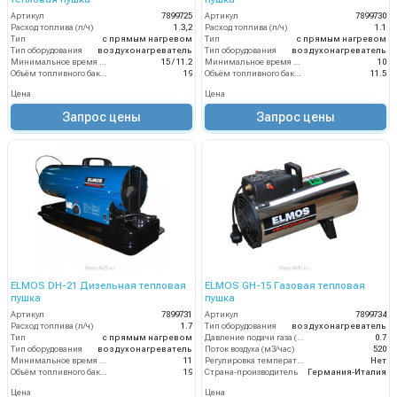
Артикул
7899725
Артикул
7899730
Расход топлива (л/ч)
1.3,2
Расход топлива (л/ч)
1.1
Тип
с прямым нагревом
Тип
с прямым нагревом
Тип оборудования
воздухонагреватель
Тип оборудования
воздухонагреватель
Минимальное время работы при полном баке (ч)
15 / 11.2
Минимальное время работы при полном баке (ч)
10
Объём топливного бака (л)
19
Объём топливного бака (л)
11.5
Цена
Цена
Запрос цены
Запрос цены
ELMOS DH-21 Дизельная тепловая
ELMOS GH-15 Газовая тепловая
пушка
пушка
Артикул
7899731
Артикул
7899734
Расход топлива (л/ч)
1.7
Тип оборудования
воздухонагреватель
Тип
с прямым нагревом
Давление подачи газа (бар)
0.7
Тип оборудования
воздухонагреватель
Поток воздуха (м3/час)
520
Минимальное время работы при полном баке (ч)
11
Регулировка температуры термостатом
Нет
Объём топливного бака (л)
19
Страна-производитель
Германия-Италия
Цена
Цена