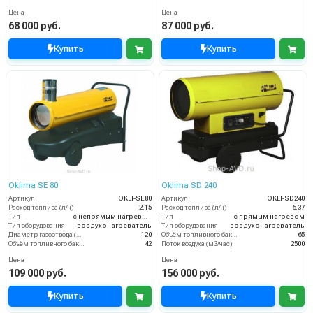
Цена
Цена
68 000 руб.
87 000 руб.
Купить
Купить
Oklima SE 80
Oklima SD 240
Артикул
OKLI-SE80
Артикул
OKLI-SD240
Расход топлива (л/ч)
2.15
Расход топлива (л/ч)
6.37
Тип
с непрямым нагревом
Тип
с прямым нагревом
Тип оборудования
воздухонагреватель
Тип оборудования
воздухонагреватель
Диаметр газоотвода (мм)
120
Объём топливного бака (л)
65
Объём топливного бака (л)
42
Поток воздуха (м3/час)
2500
Цена
Цена
109 000 руб.
156 000 руб.
Купить
Купить