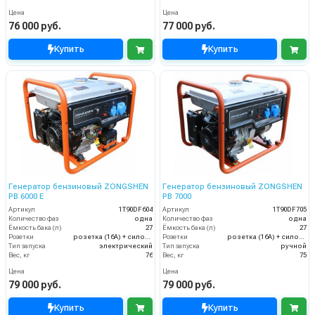
Цена
Цена
76 000 руб.
77 000 руб.
Купить
Купить
Генератор бензиновый ZONGSHEN
Генератор бензиновый ZONGSHEN
PB 6000 E
PB 7000
Артикул
1T90DF604
Артикул
1T90DF705
Количество фаз
одна
Количество фаз
одна
Ёмкость бака (л)
27
Ёмкость бака (л)
27
Розетки
розетка (16A) + силовая розетка (32А)
Розетки
розетка (16A) + силовая розетка (32А)
Тип запуска
электрический
Тип запуска
ручной
Вес, кг
76
Вес, кг
75
Цена
Цена
79 000 руб.
79 000 руб.
Купить
Купить