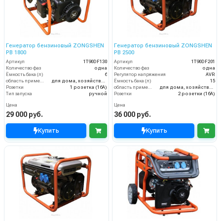
Генератор бензиновый ZONGSHEN
Генератор бензиновый ZONGSHEN
PB 1800
PB 2500
Артикул
1T90DF130
Артикул
1T90DF201
Количество фаз
одна
Количество фаз
одна
Ёмкость бака (л)
6
Регулятор напряжения
AVR
область применения
для дома, хозяйства и малого бизнеса
Ёмкость бака (л)
15
Розетки
1 розетка (16A)
область применения
для дома, хозяйства и малого бизнеса
Тип запуска
ручной
Розетки
2 розетки (16A)
Цена
Цена
29 000 руб.
36 000 руб.
Купить
Купить