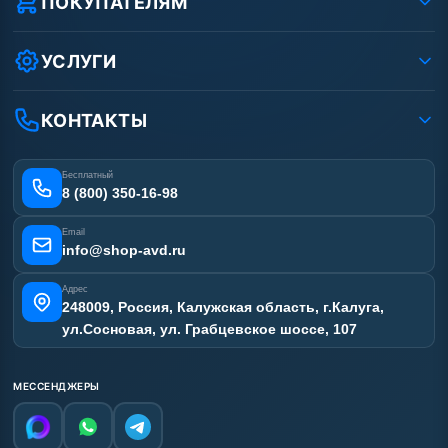
ПОКУПАТЕЛЯМ
Защита данных клиента
Как заказать?
Условия соглашения
Оплата
УСЛУГИ
Вакансии
Доставка
Ремонт АВД
Рассрочка
Гарантия
Сертификаты
КОНТАКТЫ
Статьи
Лизинг
Наши работы
Получить скидку
Отзывы наших клиентов
Бесплатный
Карта сайта
8 (800) 350-16-98
Email
info@shop-avd.ru
Адрес
248009, Россия, Калужская область, г.Калуга,
ул.Сосновая, ул. Грабцевское шоссе, 107
МЕССЕНДЖЕРЫ