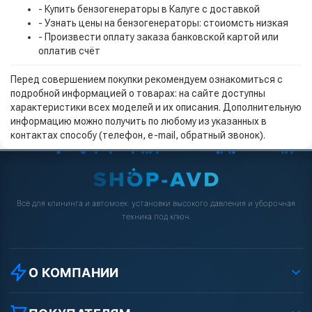
- Купить бензогенераторы в Калуге с доставкой
- Узнать цены на бензогенераторы: стоиомсть низкая
- Произвести оплату заказа банковской картой или
оплатив счёт
Перед совершением покупки рекомендуем ознакомиться с
подробной информацией о товарах: на сайте доступны
характеристики всех моделей и их описания. Дополнительную
информацию можно получить по любому из указанных в
контактах способу (телефон, e-mail, обратный звонок).
Всё для клининга и автомоек: установки высокого давления и уборочная
техника под ключ.
О КОМПАНИИ
О компании
Реквизиты ООО «Шоп АВД»