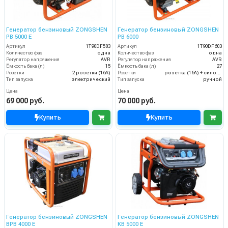
Генератор бензиновый ZONGSHEN
Генератор бензиновый ZONGSHEN
PB 5000 E
PB 6000
Артикул
1T90DF503
Артикул
1T90DF603
Количество фаз
одна
Количество фаз
одна
Регулятор напряжения
AVR
Регулятор напряжения
AVR
Ёмкость бака (л)
15
Ёмкость бака (л)
27
Розетки
2 розетки (16A)
Розетки
розетка (16A) + силовая розетка (32А)
Тип запуска
электрический
Тип запуска
ручной
Цена
Цена
69 000 руб.
70 000 руб.
Купить
Купить
Генератор бензиновый ZONGSHEN
Генератор бензиновый ZONGSHEN
BPB 4000 E
KB 5000 E