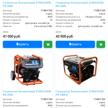
Генератор бензиновый ZONGSHEN
Генератор бензиновый ZONGSHEN
PB 3300
KB 2500
Артикул
1T90DF332
Артикул
1T90DF200
Количество фаз
одна
Количество фаз
одна
Регулятор напряжения
AVR
Продолжительность автономной работы, ч
14 (при 1/2 нагрузки)
Ёмкость бака (л)
15
Регулятор напряжения
AVR
область применения
для дома, хозяйства и малого бизнеса
Ёмкость бака (л)
15
Розетки
2 розетки (16A)
область применения
для дома, хозяйства и малого бизнеса
Цена
Цена
41 000 руб.
42 000 руб.
Купить
Купить
Генератор бензиновый ZONGSHEN
Генератор бензиновый ZONGSHEN
KB 3300
PB 3300 E
Артикул
1T90DF330
Артикул
1T90DF333
Количество фаз
одна
Количество фаз
одна
Регулятор напряжения
AVR
Регулятор напряжения
AVR