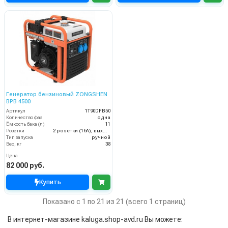
Генератор бензиновый ZONGSHEN
BPB 4500
Артикул
1T90DFB50
Количество фаз
одна
Ёмкость бака (л)
11
Розетки
2 розетки (16A), выход на 12V
Тип запуска
ручной
Вес, кг
38
Цена
82 000 руб.
Купить
Показано с 1 по 21 из 21 (всего 1 страниц)
В интернет-магазине kaluga.shop-avd.ru Вы можете: