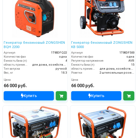
Генератор бензиновый ZONGSHEN
Генератор бензиновый ZONGSHEN
BQH 2200
KB 5000
Артикул
1T90DFQ22
Артикул
1T90DF500
Количество фаз
одна
Количество фаз
одна
Ёмкость бака (л)
4
Регулятор напряжения
AVR
область применения
для дома, хозяйства и малого бизнеса
Ёмкость бака (л)
15
Тип запуска
ручной
область применения
для дома, хозяйства и малого бизнеса
Вес, кг
18.3
Розетки
2 штепсельные розетки (16А)
Цена
Цена
66 000 руб.
66 000 руб.
Купить
Купить