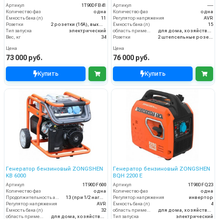
Артикул
1T90DFB41
Артикул
----
Количество фаз
одна
Количество фаз
одна
Ёмкость бака (л)
11
Регулятор напряжения
AVR
Розетки
2 розетки (16A), выход на 12V
Ёмкость бака (л)
15
Тип запуска
электрический
область применения
для дома, хозяйства и малого бизнеса
Вес, кг
34
Розетки
2 штепсельные розетки (16А)
Цена
Цена
73 000 руб.
76 000 руб.
Купить
Купить
Генератор бензиновый ZONGSHEN
Генератор бензиновый ZONGSHEN
KB 6000
BQH 2200 E
Артикул
1T90DF600
Артикул
1T90DFQ23
Количество фаз
одна
Количество фаз
одна
Продолжительность автономной работы, ч
13 (при 1/2 нагрузки)
Регулятор напряжения
инвертор
Регулятор напряжения
AVR
Ёмкость бака (л)
4
Ёмкость бака (л)
32
область применения
для дома, хозяйства и малого бизнеса
область применения
для дома, хозяйства и малого бизнеса
Тип запуска
электрический