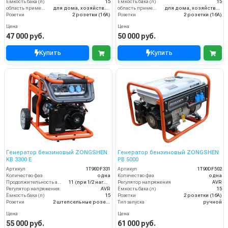
Ёмкость бака (л)
15
Ёмкость бака (л)
15
область применения
для дома, хозяйства и малого бизнеса
область применения
для дома, хозяйства и малого бизнеса
Розетки
2 розетки (16A)
Розетки
2 розетки (16A)
Цена
Цена
47 000 руб.
50 000 руб.
Купить
Купить
Генератор бензиновый ZONGSHEN
Генератор бензиновый ZONGSHEN
KB 3300 E
PB 5000
Артикул
1T90DF331
Артикул
1T90DF502
Количество фаз
одна
Количество фаз
одна
Продолжительность автономной работы, ч
11 (при 1/2 нагрузки)
Регулятор напряжения
AVR
Регулятор напряжения
AVR
Ёмкость бака (л)
15
Ёмкость бака (л)
15
Розетки
2 розетки (16A)
Розетки
2 штепсельные розетки (16А)
Тип запуска
ручной
Цена
Цена
55 000 руб.
61 000 руб.