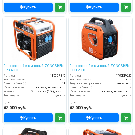
Купить
Купить
Генератор бензиновый ZONGSHEN
Генератор бензиновый ZONGSHEN
BPB 4000
BQH 2000
Артикул
1T90DFB40
Артикул
1T90DFQ20
Количество фаз
одна
Количество фаз
одна
Ёмкость бака (л)
11
Регулятор напряжения
инвертор
область применения
для дома, хозяйства и малого бизнеса
Ёмкость бака (л)
4
Розетки
2 розетки (16A), выход на 12V
область применения
для дома, хозяйства и малого бизнеса
Тип запуска
ручной
Тип запуска
ручной
Цена
Цена
63 000 руб.
63 000 руб.
Купить
Купить