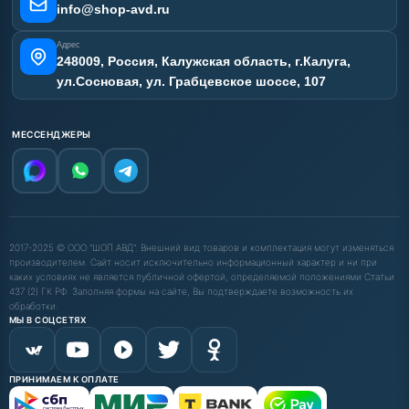
info@shop-avd.ru
Адрес
248009, Россия, Калужская область, г.Калуга,
ул.Сосновая, ул. Грабцевское шоссе, 107
МЕССЕНДЖЕРЫ
2017-2025 © ООО "ШОП АВД". Внешний вид товаров и комплектация могут изменяться
производителем. Сайт носит исключительно информационный характер и ни при
каких условиях не является публичной офертой, определяемой положениями Статьи
437 (2) ГК РФ. Заполняя формы на сайте, Вы подтверждаете возможность их
обработки.
МЫ В СОЦСЕТЯХ
ПРИНИМАЕМ К ОПЛАТЕ