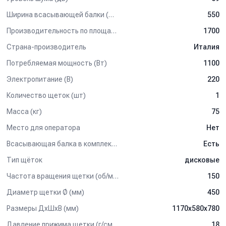
Ширина всасывающей балки (мм)
550
Производительность по площади (м2/ч)
1700
Страна-производитель
Италия
Потребляемая мощность (Вт)
1100
Электропитание (В)
220
Количество щеток (шт)
1
Масса (кг)
75
Место для оператора
Нет
Всасывающая балка в комплектации
Есть
Тип щёток
дисковые
Частота вращения щетки (об/мин)
150
Диаметр щетки Ø (мм)
450
Размеры ДхШхВ (мм)
1170х580х780
Давление прижима щетки (г/см2)
18