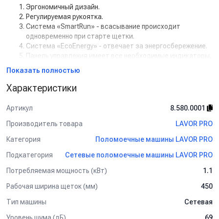
Эргономичный дизайн.
Регулируемая рукоятка.
Система «SmartRun» - всасывание происходит
одновременно при старте щетки.
Система «EcoEnergy» - отвечает за энергосбережение.
Панель управления имеет все необходимые индикаторы,
для визуального контроля за узлами аппарата.
Показать полностью
Регулировка подачи химии.
Балка поднимается и опускается при помощи
Характеристики
специальной педали.
Всасывающая турбина имеет изоляцию, обеспечивая
Артикул
8.580.0001
низкий уровень шума.
Производитель товара
LAVOR PRO
Категория
Поломоечные машины LAVOR PRO
Подкатегория
Сетевые поломоечные машины LAVOR PRO
Потребляемая мощность (кВт)
1.1
Рабочая ширина щеток (мм)
450
Тип машины
Сетевая
Уровень шума (дБ)
69