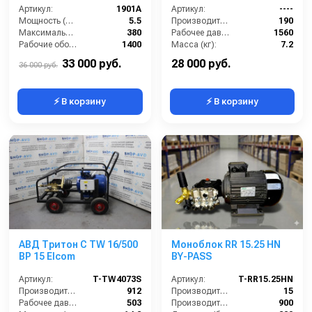
Артикул:
1901A
Артикул:
----
Мощность (л/с):
5.5
Производительность (л/ч):
190
Максимальное напряжение (В):
380
Рабочее давление (бар):
1560
Рабочие обороты вала (об/мин):
1400
Масса (кг):
7.2
Мощность (кВт):
4
Обороты двигателя (об/мин):
3400
33 000 руб.
28 000 руб.
36 000 руб.
⚡ В корзину
⚡ В корзину
АВД Тритон C TW 16/500
Моноблок RR 15.25 HN
BP 15 Elcom
BY-PASS
Артикул:
T-TW4073S
Артикул:
T-RR15.25HN
Производительность (л/ч):
912
Производительность (л/мин):
15
Рабочее давление (бар):
503
Производительность (л/ч):
900