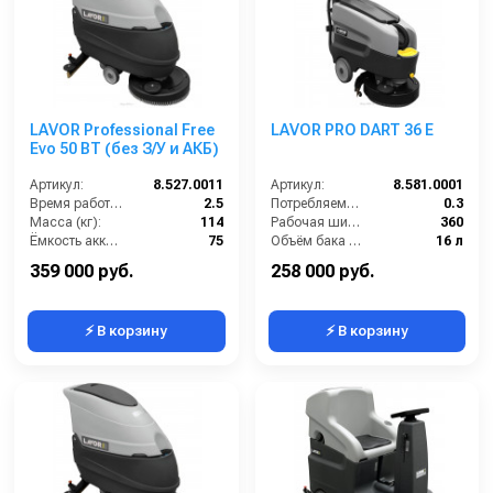
LAVOR Professional Free
LAVOR PRO DART 36 E
Evo 50 BT (без З/У и АКБ)
Артикул:
8.527.0011
Артикул:
8.581.0001
Время работы (ч):
2.5
Потребляемая мощность (кВт):
0.3
Масса (кг):
114
Рабочая ширина щеток (мм):
360
Ёмкость аккумуляторов (Ач):
75
Объём бака для грязной воды (л):
16 л
Бак для грязной воды (л):
50
Производительность по площади (м2/ч):
1260
359 000 руб.
258 000 руб.
⚡ В корзину
⚡ В корзину