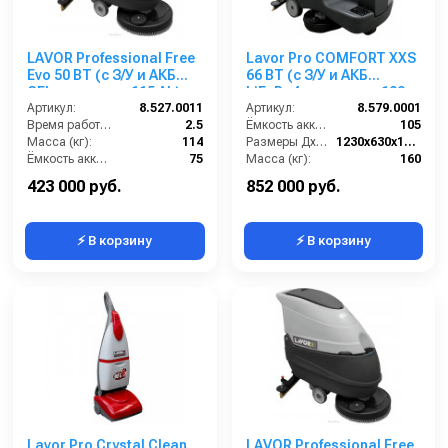
LAVOR Professional Free
Lavor Pro COMFORT XXS
Evo 50 BT (с З/У и АКБ
66 BT (с З/У и АКБ
GEL емкостью 115 Ah)
LiFePo4 емкостью 100
Артикул:
8.527.0011
Ah)
Артикул:
8.579.0001
Время работы (ч):
2.5
Ёмкость аккумуляторов (Ач):
105
Масса (кг):
114
Размеры ДхШхВ (мм):
1230x630x1210
Ёмкость аккумуляторов (Ач):
75
Масса (кг):
160
Бак для грязной воды (л):
50
Количество щеток (шт):
1
423 000 руб.
852 000 руб.
⚡ В корзину
⚡ В корзину
Lavor Pro Crystal Clean
LAVOR Professional Free