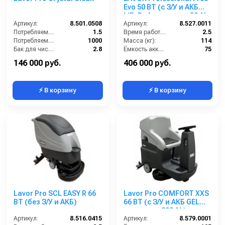
Evo 50 BT (с З/У и АКБ
LiFePo4 емкостью 50 Ah
Артикул:
8.501.0508
(50 Ah LiFePo4 = 85 Ah
Артикул:
8.527.0011
Потребляемая мощность (кВт):
1.5
GEL) + Bluetooth
Время работы (ч):
2.5
Потребляемая мощность (Вт):
1000
Масса (кг):
114
Бак для чистой воды (л):
2.8
Ёмкость аккумуляторов (Ач):
75
Размеры ДхШхВ (мм):
1160х400х360
Бак для грязной воды (л):
50
146 000 руб.
406 000 руб.
⚡ В корзину
⚡ В корзину
Lavor Pro SCL EASY R 66
Lavor Pro COMFORT XXS
BT (без З/У и АКБ)
66 BT (с З/У и АКБ GEL
емкостью 200 Ah)
Артикул:
8.516.0415
Артикул:
8.579.0001