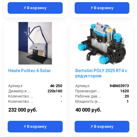
⚡ В корзину
⚡ В корзину
Heute Politec 6 Solar
Bertolini POLY 2025 RT4 с
редуктором
Артикул:
46-250
Артикул:
948603973
Диаметр и ширина щёток (мм):
220х160
Производительность (л/ч):
1620
Количество боковых щёток (шт):
-
Рабочее давление (бар):
20
Количество нижних щёточных валиков (шт):
-
Мощность (кВт):
1
Количество щёток предварительной очистки (шт):
1
Масса (кг):
6
232 000 руб.
40 000 руб.
⚡ В корзину
⚡ В корзину