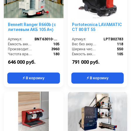
Bennett Ranger R660b (с
Portotecnica LAVAMATIC
литиевым АКБ 105 Ач)
CT 80 BT 55
Артикул:
BNT63010-105li
Артикул:
LPTB02783
Ёмкость аккумуляторов (Ач):
105
Вес без аккумуляторов (кг):
118
Производительность по площади (м2/ч):
3960
Ширина чистки щёток (мм):
550
Частота вращения щетки (об/мин):
180
Ёмкость аккумуляторов (Ач):
105
Масса (кг):
120
Габариты (ДхШхВ):
1310х673х1030
646 000 руб.
791 000 руб.
⚡ В корзину
⚡ В корзину