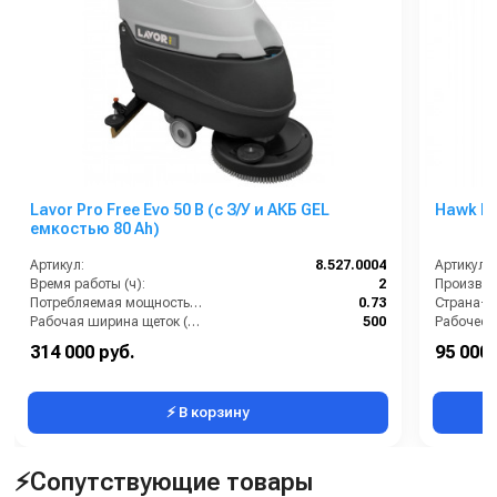
Lavor Pro Free Evo 50 B (с З/У и АКБ GEL
Hawk M
емкостью 80 Ah)
Артикул:
8.527.0004
Артикул:
Время работы (ч):
2
Производи
Потребляемая мощность (кВт):
0.73
Страна-п
Рабочая ширина щеток (мм):
500
Рабочее д
Тип машины:
Аккумуляторная
Мощность
314 000 руб.
95 000 
Уровень шума (дБ):
70
Электропи
⚡ В корзину
⚡Сопутствующие товары