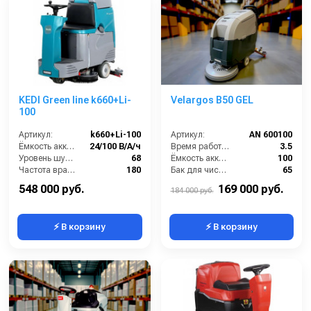
KEDI Green line k660+Li-
Velargos B50 GEL
100
Артикул:
k660+Li-100
Артикул:
AN 600100
Ёмкость аккумуляторов (Ач):
24/100 В/А/ч
Время работы от аккумуляторов (ч):
3.5
Уровень шума (дБ):
68
Ёмкость аккумулятора (Ач):
100
Частота вращения щетки (об/мин):
180
Бак для чистой воды (л):
65
Время работы от аккумуляторов (ч):
1.75
Диаметр щетки Ø (мм):
510
548 000 руб.
169 000 руб.
184 000 руб.
⚡ В корзину
⚡ В корзину