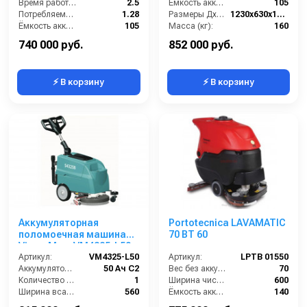
Время работы (ч):
2.5
Ёмкость аккумуляторов (Ач):
105
Потребляемая мощность (кВт):
1.28
Размеры ДхШхВ (мм):
1230x630x1210
Ёмкость аккумуляторов (Ач):
105
Масса (кг):
160
Бак для грязной воды (л):
95
Количество щеток (шт):
1
740 000 руб.
852 000 руб.
⚡ В корзину
⚡ В корзину
Аккумуляторная
Portotecnica LAVAMATIC
поломоечная машина
70 BT 60
VinnerMyer VM4325-L50
Артикул:
VM4325-L50
Артикул:
LPTB 01550
Аккумулятор АКБ (В/А·ч):
50 Ач С2
Вес без аккумуляторов (кг):
70
Количество аккумуляторов (шт):
1
Ширина чистки щёток (мм):
600
Ширина всасывающей балки (мм):
560
Ёмкость аккумуляторов (Ач):
140
Производительность по площади (м2/ч):
1300
Давление прижима щетки (г/см2):
22