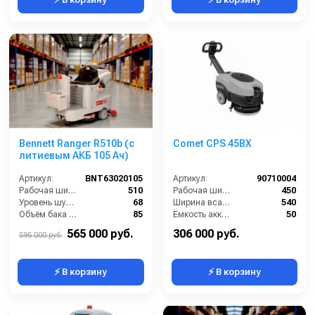
Bennett Ranger R510b (с
Comet CPS 45BX
литиевым АКБ 105 Ач)
Артикул:
BNT63020105
Артикул:
90710004
Рабочая ширина (мм):
510
Рабочая ширина щеток (мм):
450
Уровень шума (дБ):
68
Ширина всасывающей балки (мм):
540
Объём бака для грязной воды (л):
85
Ёмкость аккумуляторов (Ач):
50
Объём бака для чистой воды (л):
70
Бак для грязной воды (л):
35
565 000 руб.
306 000 руб.
595 000 руб.
⚡ В корзину
⚡ В корзину