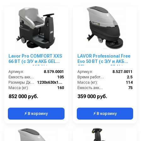
Lavor Pro COMFORT XXS
LAVOR Professional Free
66 BT (с З/У и АКБ GEL
Evo 50 BT (с З/У и АКБ
емкостью 113 Ah)
GEL емкостью 80 Ah)
Артикул:
8.579.0001
Артикул:
8.527.0011
Ёмкость аккумуляторов (Ач):
105
Время работы (ч):
2.5
Размеры ДхШхВ (мм):
1230x630x1210
Масса (кг):
114
Масса (кг):
160
Ёмкость аккумуляторов (Ач):
75
Количество щеток (шт):
1
Бак для грязной воды (л):
50
852 000 руб.
359 000 руб.
⚡ В корзину
⚡ В корзину