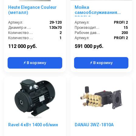
Heute Elegance Couleur
Мойка
(металл)
самообслуживания
PROFI 2 поста
Артикул:
29-120
Артикул:
PROFI 2
Диаметр и ширина щёток (мм):
130х70
Производительность (л/мин):
15
Количество щёток полировки (шт):
2
Рабочее давление (бар):
200
Количество щёток предварительной очистки (шт):
1
Артикул:
PROFI 2
Мощность (Вт):
100
Страна-производитель:
Россия
112 000 руб.
591 000 руб.
⚡ В корзину
⚡ В корзину
Ravel 4 кВт 1400 об/мин
DANAU 3WZ-1810A