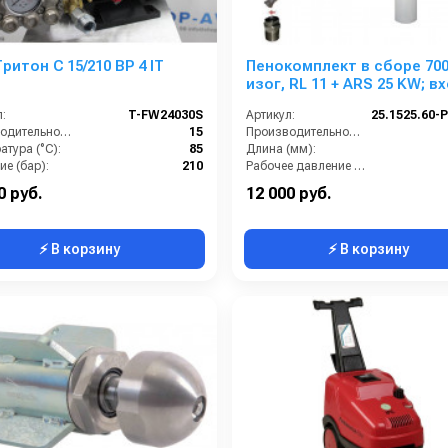
ритон C 15/210 BP 4 IT
Пенокомплект в сборе 70
изог, RL 11 + ARS 25 KW; в
М22х1,5ш.
:
T-FW24030S
Артикул:
Производительность (л/мин):
15
Производительность (л/мин):
тура (°C):
85
Длина (мм):
е (бар):
210
Рабочее давление (бар):
ть (кВт):
4
Вход:
0 руб.
12 000 руб.
⚡ В корзину
⚡ В корзину