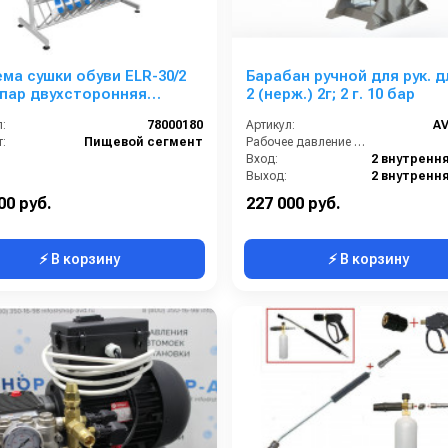
ма сушки обуви ELR-30/2
Барабан ручной для рук. д
 пар двухсторонняя
2 (нерж.) 2г; 2 г. 10 бар
льная
:
78000180
Артикул:
AV
:
Пищевой сегмент
Рабочее давление (бар):
Вход:
Выход:
Материал:
00 руб.
227 000 руб.
⚡ В корзину
⚡ В корзину