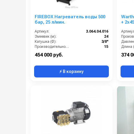
FIREBOX Нагреватель воды 500
Warth
бар, 25 л/мин.
+ 2x45°
Артикул:
3.064.04.016
Артикул
Змеевик (м):
24
Катушка (Ø):
3/8''
Давлени
Производительность (л/мин):
15
Длина 
Давление (бар):
250
Вес, кг:
454 000 руб.
374 0
⚡ В корзину