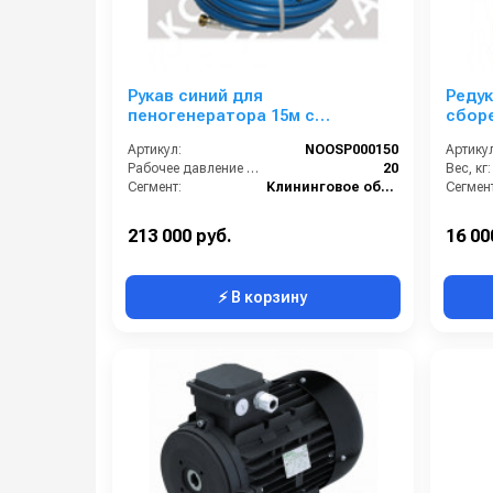
Рукав синий для
Реду
пеногенератора 15м с
сборе
коннекторами
Артикул:
NOOSP000150
Артикул
Рабочее давление (бар):
20
Вес, кг:
Сегмент:
Клининговое оборудование
Сегмент
213 000 руб.
16 00
⚡ В корзину