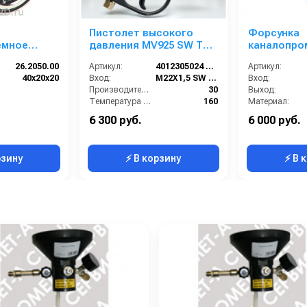
Пистолет высокого
Форсунка
емное
давления MV925 SW TOP
каналопро
(муфта)
+ AR4
вращающая
26.2050.00
Артикул:
4012305024 SW TOP INOX
Артикул:
11; вход 3/8
40х20х20
Вход:
M22X1,5 SW TOP
Вход:
Производительность (л/мин):
30
Выход:
Температура (°C):
160
Материал:
Давление (бар):
310
В коробке:
6 300 руб.
6 000 руб.
Страна-производитель:
Италия
Вес, кг:
рзину
⚡ В корзину
⚡ В 