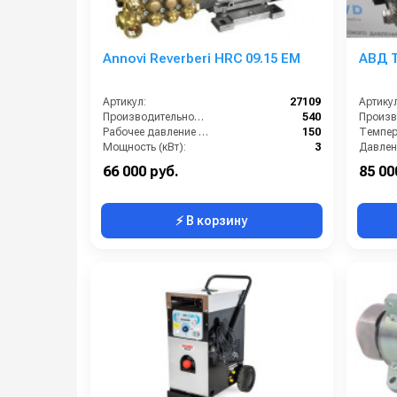
Annovi Reverberi HRC 09.15 EM
АВД Т
Артикул:
27109
Артикул
Производительность (л/ч):
540
Рабочее давление (бар):
150
Темпера
Мощность (кВт):
3
Давлени
Электропитание (В):
220
Мощнос
66 000 руб.
85 00
⚡ В корзину