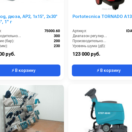
og, дюза, AP2, 1x15°, 2x30°
Portotecnica TORNADO А13
, 1'' г
:
75000.60
Артикул:
ID
Производительность (л/мин):
300
Диапазон регулировки давления (бар):
е (бар):
200
Производительность (л/ч):
(мм):
230
Уровень шума (дБ):
4.9
Размеры ДхШхВ (мм):
740х
00 руб.
123 000 руб.
⚡ В корзину
⚡ В корзину