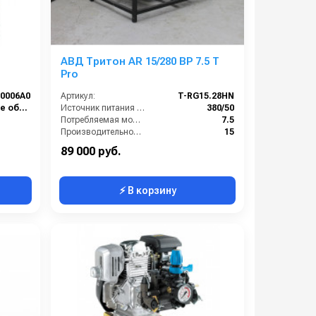
АВД Тритон AR 15/280 BP 7.5 T
Pro
0006A0
Артикул:
T-RG15.28HN
Клининговое оборудование
Источник питания (~/В/Гц):
380/50
Потребляемая мощность (кВт):
7.5
Производительность (л/мин):
15
Давление (бар):
280
89 000 руб.
⚡ В корзину