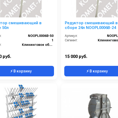
ктор смешивающий в
Редуктор смешивающий в
 50л
сборе 24л NОOPL0006B-24
:
NОOPL0006B-50
Артикул:
NOOPL
1
Сегмент:
:
Клининговое оборудование
0 руб.
15 000 руб.
⚡ В корзину
⚡ В корзину