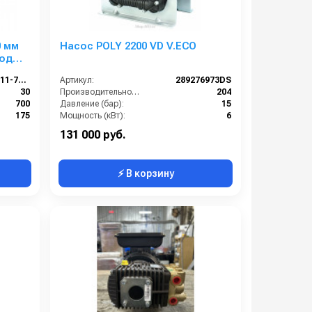
0 мм
Насос POLY 2200 VD V.ECO
ход
25.1525.60-P11-7KW
Артикул:
289276973DS
30
Производительность (л/мин):
204
700
Давление (бар):
15
175
Мощность (кВт):
6
22х1,5 наружняя резьба
Обороты двигателя (об/мин):
550
131 000 руб.
⚡ В корзину