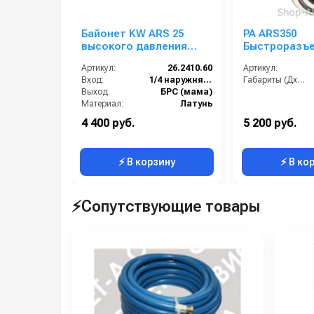
Байонет KW ARS 25
PA ARS350
высокого давления
Быстроразъ
синий (латунь); 1/4ш.
соединение 
Артикул:
26.2410.60
Артикул:
Вход:
1/4 наружняя резьба
Габариты (ДхШхВ):
Выход:
БРС (мама)
Материал:
Латунь
Производительность (л/мин):
40
4 400 руб.
5 200 руб.
В коробке:
5
⚡ В корзину
⚡ В ко
⚡Сопутствующие товары