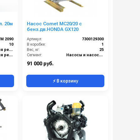
л. 20м
Насос Comet МC20/20 с
бенз.дв.HONDA GX120
M 2090
Артикул:
7300129300
10
В коробке:
1
2 внутренняя резьба
Вес, кг:
25
2 внутренняя резьба
Сегмент:
Насосы и насосные станции
Нержавеющая сталь
91 000 руб.
⚡ В корзину