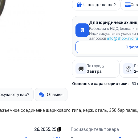
Нашли дешевле?
Спо
Для юридических лиц
Работаем с НДС, безналич
Индивидуальные условия д
запросов
info@shop-avd.ru
Оформ
По городу
П
🚚
📦
Завтра
2
Основные характеристики:
50 
окупают у нас?
Отзывы
ъемное соединение шарикового типа, нерж. сталь, 350 бар палец 
Производитель товара
26.2055.25