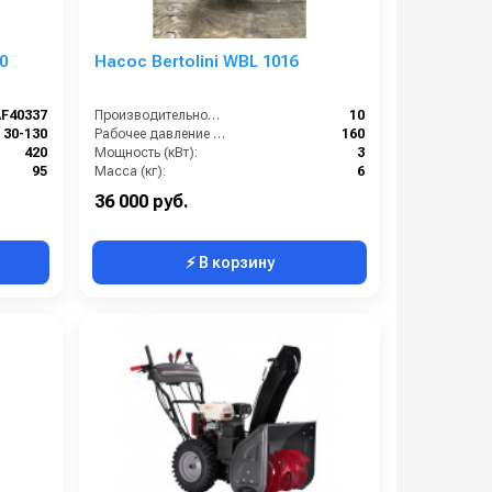
0
Насос Bertolini WBL 1016
AF40337
Производительность (л/мин):
10
30-130
Рабочее давление (бар):
160
420
Мощность (кВт):
3
95
Масса (кг):
6
430х810
36 000 руб.
⚡ В корзину