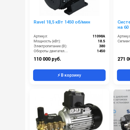
Ravel 18,5 кВт 1450 об/мин
Систе
на 60
напо
Артикул:
11098A
Артикул
Мощность (кВт):
18.5
Сегмент
Электропитание (В):
380
Обороты двигателя (об/мин):
1450
Напряжение, В:
220/380
110 000 руб.
271 0
⚡ В корзину