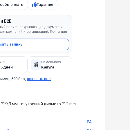
собы оплаты
Гарантия
 и B2B
ный расчёт, закрывающие документы.
ля компаний и организаций. Почта для
ить заявку
о РФ
Самовывоз
🏬
–5 дней
Калуга
л/мин, 390 бар,
показать все
?19,9 мм - внутренний диаметр ?12 mm
PA