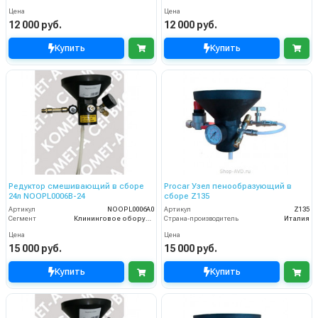
Цена
Цена
12 000 руб.
12 000 руб.
Купить
Купить
Редуктор смешивающий в сборе
Procar Узел пенообразующий в
24л NОOPL0006B-24
сборе Z135
Артикул
NOOPL0006A0
Артикул
Z135
Сегмент
Клининговое оборудование
Страна-производитель
Италия
Цена
Цена
15 000 руб.
15 000 руб.
Купить
Купить