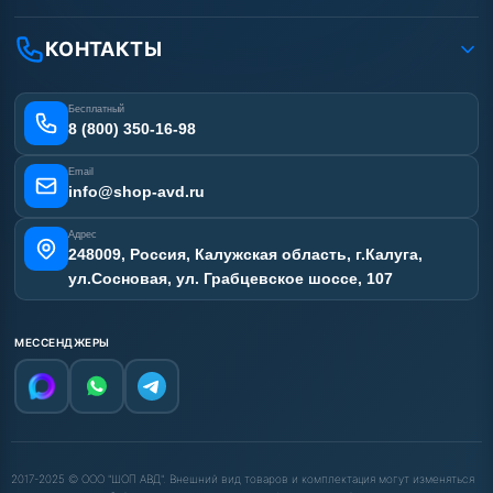
Доставка
Ремонт АВД
Рассрочка
Гарантия
Сертификаты
КОНТАКТЫ
Статьи
Лизинг
Наши работы
Получить скидку
Отзывы наших клиентов
Бесплатный
Карта сайта
8 (800) 350-16-98
Email
info@shop-avd.ru
Адрес
248009, Россия, Калужская область, г.Калуга,
ул.Сосновая, ул. Грабцевское шоссе, 107
МЕССЕНДЖЕРЫ
2017-2025 © ООО "ШОП АВД". Внешний вид товаров и комплектация могут изменяться