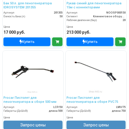
Бак 50 л. для пеногенератора
Рукав синий для пеногенератора
IDROSYSTEM 201355
15м с коннекторами
Артикул
201355
Артикул
NOOSP000150
Ёмкость бака (л)
50
Сегмент
Клининговое оборудование
Рабочее давление (бар)
20
Цена
Цена
17 000 руб.
213 000 руб.
Купить
Купить
Procar Пистолет для
Procar Пистолет для
пеногенератора в сборе 500 мм
пеногенератора в сборе PVC75
Артикул
LCP/50
Артикул
LMV/75
Габариты (ДхШхВ)
длина 500
Габариты (ДхШхВ)
длина 750
Цена
Цена
Запрос цены
Запрос цены