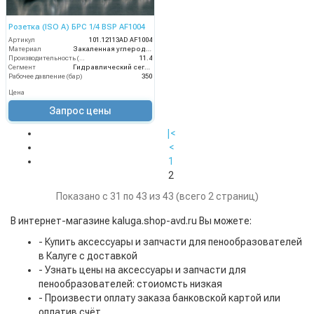
Розетка (ISO A) БРС 1/4 BSP AF1004
Артикул
101.12113AD AF1004
Материал
Закаленная углеродистая сталь с цинковым покрытием
Производительность (л/мин)
11.4
Сегмент
Гидравлический сегмент
Рабочее давление (бар)
350
Цена
Запрос цены
|<
<
1
2
Показано с 31 по 43 из 43 (всего 2 страниц)
В интернет-магазине kaluga.shop-avd.ru Вы можете:
- Купить аксессуары и запчасти для пенообразователей
в Калуге с доставкой
- Узнать цены на аксессуары и запчасти для
пенообразователей: стоиомсть низкая
- Произвести оплату заказа банковской картой или
оплатив счёт