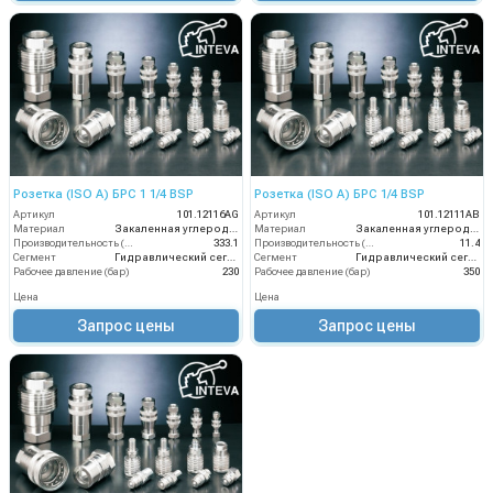
Розетка (ISO A) БРС 1 1/4 BSP
Розетка (ISO A) БРС 1/4 BSP
Артикул
101.12116AG
Артикул
101.12111AB
Материал
Закаленная углеродистая сталь с цинковым покрытием
Материал
Закаленная углеродистая сталь с цинковым покрытием
Производительность (л/мин)
333.1
Производительность (л/мин)
11.4
Сегмент
Гидравлический сегмент
Сегмент
Гидравлический сегмент
Рабочее давление (бар)
230
Рабочее давление (бар)
350
Цена
Цена
Запрос цены
Запрос цены