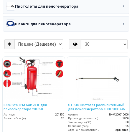
Пистолеты для пеногенератора
Шланги для пеногенератора
IDROSYSTEM Бак 24 л. для
ST-510 Пистолет распылительный
пеногенератора 201350
для пеногенератора 1000-2000 мм
Артикул
201350
Артикул
R+M200510600
Ёмкость бака (л)
24
Производительность (л/ч)
1800
Температура (°C)
50
Давление (бар)
25
Страна-производитель
Германия