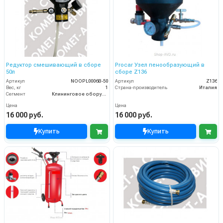
Редуктор смешивающий в сборе
Procar Узел пенообразующий в
50л
сборе Z136
Артикул
NОOPL0006B-50
Артикул
Z136
Вес, кг
1
Страна-производитель
Италия
Сегмент
Клининговое оборудование
Цена
Цена
16 000 руб.
16 000 руб.
Купить
Купить