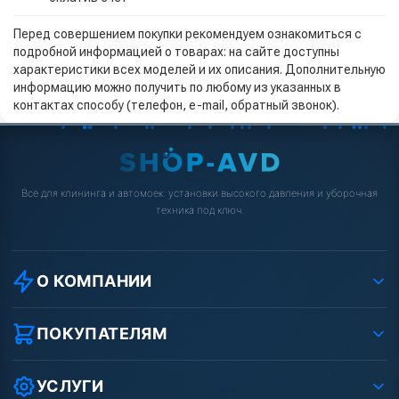
Перед совершением покупки рекомендуем ознакомиться с
подробной информацией о товарах: на сайте доступны
характеристики всех моделей и их описания. Дополнительную
информацию можно получить по любому из указанных в
контактах способу (телефон, e-mail, обратный звонок).
Всё для клининга и автомоек: установки высокого давления и уборочная
техника под ключ.
О КОМПАНИИ
О компании
Реквизиты ООО «Шоп АВД»
ПОКУПАТЕЛЯМ
Защита данных клиента
Как заказать?
Условия соглашения
Оплата
УСЛУГИ
Вакансии